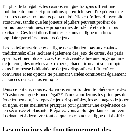
En plus de la légalité, les casinos en ligne français offrent une
multitude de bonus et promotions qui enrichissent l’expérience de
jeu. Les nouveaux joueurs peuvent bénéficier d’offres d’inscription
attractives, tandis que les joueurs réguliers peuvent profiter de
promotions continues, de programmes de fidélité et de tournois
excitants. Ces incitations font des casinos en ligne un choix
populaire parmi les amateurs de jeux.
Les plateformes de jeux en ligne ne se limitent pas aux casinos
traditionnels; elles incluent également des jeux de cartes, des paris
sportifs, et bien plus encore. Cette diversité attire une large gamme
de joueurs, des novices aux experts, chacun trouvant son compte
dans l’immense bibliothèque de jeux disponibles. L’interface
conviviale et les options de paiement variées contribuent également
au succès des casinos en ligne.
Dans cet article, nous explorerons en profondeur le phénomène des
**casino en ligne France légal**. Nous aborderons les principes de
fonctionnement, les types de jeux disponibles, les avantages de jouer
en ligne, et les meilleures pratiques pour garantir une expérience de
jeu sécurisée et plaisante. Préparez-vous à plonger dans cet univers
fascinant et à découvrir tout ce que les casinos en ligne ont à offrir.
Les principes de fonctionnement des