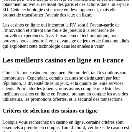
totalement nouvelle, réalisant des paris et des actions dans un espace
3D. Cette technologie est encore en développement, mais elle
promet de transformer l’avenir des jeux en ligne.
Les casinos en ligne qui intègrent la RV sont à l’avant-garde de
l’innovation et attirent une foule de joueurs à la recherche de
nouvelles expériences. Avec l’avancement technologique, nous
pouvons nous attendre à voir davantage de jeux et de fonctionnalités
qui exploitent cette technologie dans les années à venir.
Les meilleurs casinos en ligne en France
Choisir le bon casino en ligne peut être un défi, tant les options sont
nombreuses. Cependant, certains casinos se distinguent par leur
réputation, la diversité de leurs jeux, et la qualité de leurs services
clients. Pour aider les joueurs, nous avons compilé une liste des
meilleurs casinos en ligne en France, prenant en compte les avis des
utilisateurs, les promotions offertes, et la sécurité des transactions.
Critères de sélection des casinos en ligne
Lorsque vous recherchez un casino en ligne, certains critères sont
essentiels à prendre en compte. Tout d’abord, vérifiez si le casino est