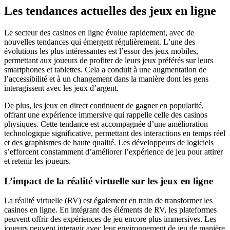
Les tendances actuelles des jeux en ligne
Le secteur des casinos en ligne évolue rapidement, avec de
nouvelles tendances qui émergent régulièrement. L’une des
évolutions les plus intéressantes est l’essor des jeux mobiles,
permettant aux joueurs de profiter de leurs jeux préférés sur leurs
smartphones et tablettes. Cela a conduit à une augmentation de
l’accessibilité et à un changement dans la manière dont les gens
interagissent avec les jeux d’argent.
De plus, les jeux en direct continuent de gagner en popularité,
offrant une expérience immersive qui rappelle celle des casinos
physiques. Cette tendance est accompagnée d’une amélioration
technologique significative, permettant des interactions en temps réel
et des graphismes de haute qualité. Les développeurs de logiciels
s’efforcent constamment d’améliorer l’expérience de jeu pour attirer
et retenir les joueurs.
L’impact de la réalité virtuelle sur les jeux en ligne
La réalité virtuelle (RV) est également en train de transformer les
casinos en ligne. En intégrant des éléments de RV, les plateformes
peuvent offrir des expériences de jeu encore plus immersives. Les
joueurs peuvent interagir avec leur environnement de jeu de manière