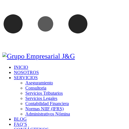
INICIO
NOSOTROS
SERVICIOS
Aseguramiento
Consultoria
Servicios Tributarios
Servicios Legales
Contabilidad Financiera
Normas NIIF (IFRS)
Administrativos Nómina
BLOG
FAQ’S