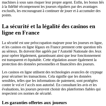
machines à sous sans risquer leur propre argent. Enfin, les bonus liés
à la fidélité récompensent les joueurs réguliers par des avantages
exclusifs, les encourageant à continuer de jouer et à accumuler des
points.
La sécurité et la légalité des casinos en
ligne en France
La sécurité est une préoccupation majeure pour les joueurs en ligne,
et les casinos en ligne légaux en France prennent cette question très
au sérieux. Ils doivent être agréés par l’Autorité Nationale des Jeux
pour opérer légalement, garantissant ainsi que leur fonctionnement
est transparent et équitable. Cette régulation assure également la
protection des données personnelles et financières des joueurs.
Les casinos en ligne utilisent des technologies avancées de cryptage
pour sécuriser les transactions. Cela signifie que les données
sensibles, telles que les informations de paiement, sont protégées
contre le vol et l’accès non autorisé. En consultant les avis et les
évaluations, les joueurs peuvent choisir des plateformes fiables qui
respectent ces normes de sécurité.
Les garanties offertes aux joueurs