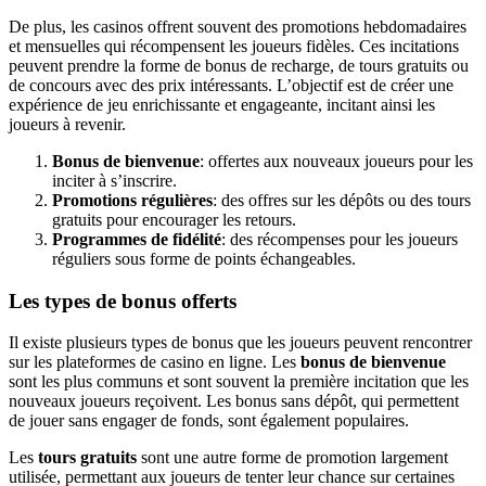
De plus, les casinos offrent souvent des promotions hebdomadaires
et mensuelles qui récompensent les joueurs fidèles. Ces incitations
peuvent prendre la forme de bonus de recharge, de tours gratuits ou
de concours avec des prix intéressants. L’objectif est de créer une
expérience de jeu enrichissante et engageante, incitant ainsi les
joueurs à revenir.
Bonus de bienvenue
: offertes aux nouveaux joueurs pour les
inciter à s’inscrire.
Promotions régulières
: des offres sur les dépôts ou des tours
gratuits pour encourager les retours.
Programmes de fidélité
: des récompenses pour les joueurs
réguliers sous forme de points échangeables.
Les types de bonus offerts
Il existe plusieurs types de bonus que les joueurs peuvent rencontrer
sur les plateformes de casino en ligne. Les
bonus de bienvenue
sont les plus communs et sont souvent la première incitation que les
nouveaux joueurs reçoivent. Les bonus sans dépôt, qui permettent
de jouer sans engager de fonds, sont également populaires.
Les
tours gratuits
sont une autre forme de promotion largement
utilisée, permettant aux joueurs de tenter leur chance sur certaines