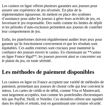
Les casinos en ligne offrent plusieurs garanties aux joueurs pour
assurer une expérience de jeu sécurisée. En plus de la
réglementation rigoureuse, ils mettent en place des systèmes
d’assistance pour aider les joueurs à gérer leurs activités de jeu, en
favorisant le jeu responsable. Des outils comme les limites de dépôt
et les périodes d’auto-exclusion permettent aux joueurs de contrôler
leur comportement de jeu.
Enfin, les plateformes doivent régulièrement auditer leurs jeux pour
garantir qu’ils fonctionnent correctement et que les résultats sont
équitables. Ces audits externes sont cruciaux pour maintenir la
confiance des joueurs envers le casino. En choisissant un **casino
en ligne France légal**, les joueurs peuvent ainsi se concentrer sur
le plaisir du jeu, en toute sérénité.
Les méthodes de paiement disponibles
Les casinos en ligne en France acceptent une variété de méthodes de
paiement, permettant aux joueurs de choisir celle qui leur convient le
mieux. Les cartes de crédit et de débit, comme Visa et Mastercard,
sont largement acceptées, tout comme les portefeuilles électroniques
tels que PayPal, Skrill, et Neteller. Ces dernières offrent une rapidité
dans les dépôts et retraits, tout en garantissant une certaine sécurité.