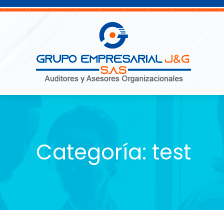
Categoría:
test