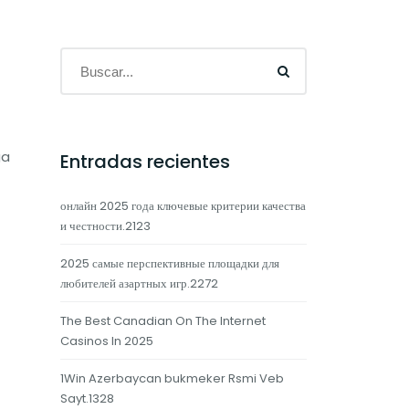
ga
Entradas recientes
онлайн 2025 года ключевые критерии качества
и честности.2123
2025 самые перспективные площадки для
любителей азартных игр.2272
The Best Canadian On The Internet
Casinos In 2025
1Win Azerbaycan bukmeker Rsmi Veb
Sayt.1328