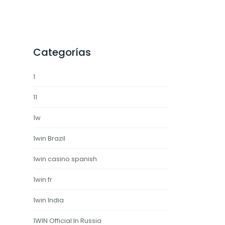
read the article
Categorías
1
11
1w
1win Brazil
1win casino spanish
1win fr
1win India
1WIN Official In Russia