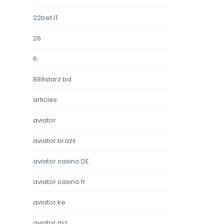
22bet IT
26
6
888starz bd
articles
aviator
aviator brazil
aviator casino DE
aviator casino fr
aviator ke
aviator mz