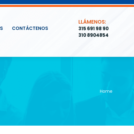
LLÁMENOS:
’S
CONTÁCTENOS
315 691 98 90
310 8904854
Home