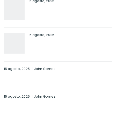
15 agosto, 2025
онлайн 2025 года ключевые критерии
качества и честности.2123
read the article
15 agosto, 2025
2025 самые перспективные площадки для
любителей азартных игр.2272
read the article
15 agosto, 2025
John Gomez
The Best Canadian On The Internet Casinos In 2025
read the article
15 agosto, 2025
John Gomez
1Win Azerbaycan bukmeker Rsmi Veb Sayt.1328
read the article