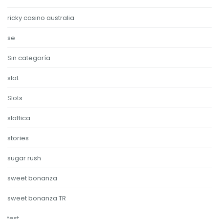
ricky casino australia
se
Sin categoría
slot
Slots
slottica
stories
sugar rush
sweet bonanza
sweet bonanza TR
test