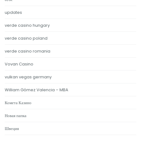
updates
verde casino hungary
verde casino poland
verde casino romania
Vovan Casino
vulkan vegas germany
William Gómez Valencia – MBA
Комета Казино
Новая папка
Швеция