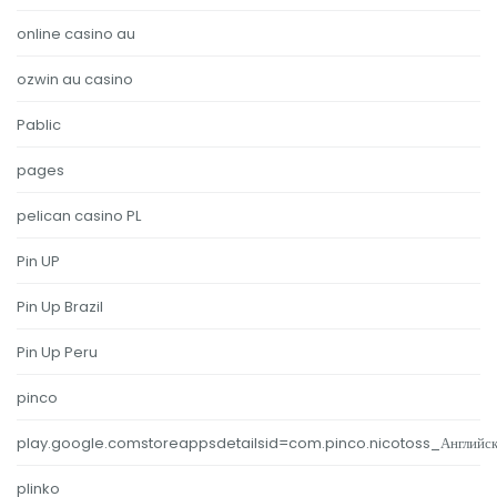
online casino au
ozwin au casino
Pablic
pages
pelican casino PL
Pin UP
Pin Up Brazil
Pin Up Peru
pinco
play.google.comstoreappsdetailsid=com.pinco.nicotoss_Английс
plinko