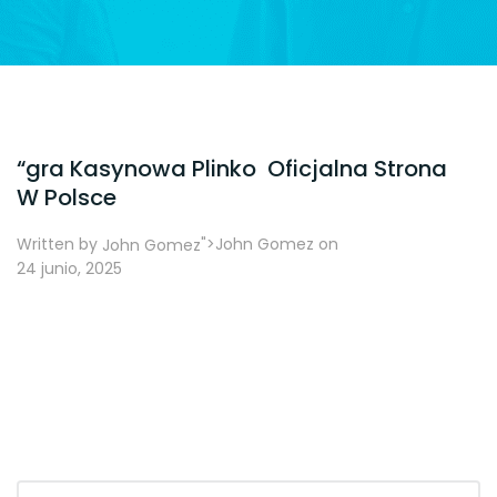
“gra Kasynowa Plinko ️ Oficjalna Strona
W Polsce
Written by
">John Gomez on
John Gomez
24 junio, 2025