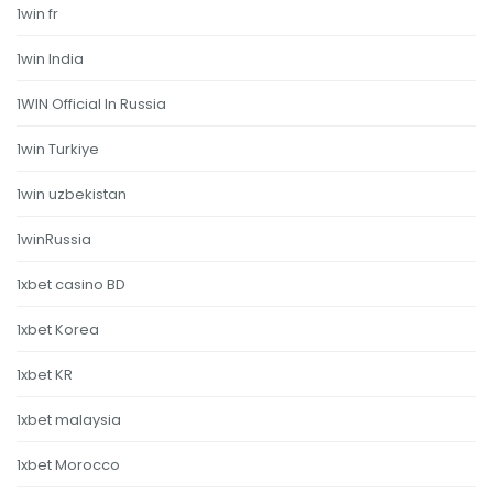
1win fr
1win India
1WIN Official In Russia
1win Turkiye
1win uzbekistan
1winRussia
1xbet casino BD
1xbet Korea
1xbet KR
1xbet malaysia
1xbet Morocco