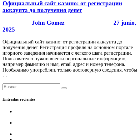
Официальный сайт казино: от регистрации
аккаунта до получения денег
Written by
John Gomez
">John Gomez on
27 junio,
2025
Официальный сайт казино: от регистрации аккаунта до
получения денег Регистрация профиля на основном портале
игорного заведения начинается с легкого шага регистрации.
Пользователю нужно ввести персональные информацию,
например фамилию и имя, email-адрес и номер телефона.
Необходимо употреблять только достоверную сведения, чтобы
…
Entradas recientes
онлайн 2025 года ключевые критерии качества и
честности.2123
2025 самые перспективные площадки для любителей
азартных игр.2272
The Best Canadian On The Internet Casinos In 2025
1Win Azerbaycan bukmeker Rsmi Veb Sayt.1328