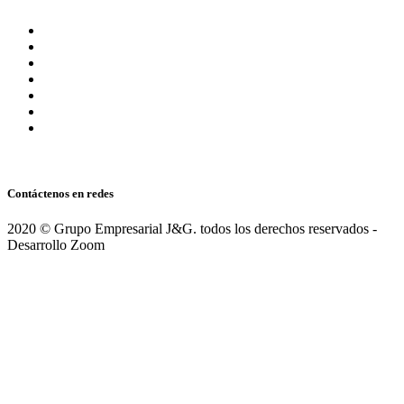
Aseguramiento
Consultoria
Servicios Tributarios
Contabilidad Financiera
Normas Internacionales NIIF (IFRS)
Administrativos Nómina
Servicios Legales
Contáctenos en redes
2020 © Grupo Empresarial J&G. todos los derechos reservados -
Desarrollo Zoom