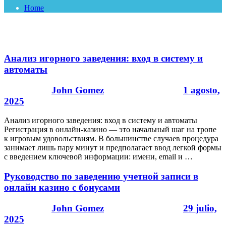
Home
Анализ игорного заведения: вход в систему и
автоматы
Written by
John Gomez
">John Gomez on
1 agosto,
2025
Анализ игорного заведения: вход в систему и автоматы
Регистрация в онлайн-казино — это начальный шаг на тропе
к игровым удовольствиям. В большинстве случаев процедура
занимает лишь пару минут и предполагает ввод легкой формы
с введением ключевой информации: имени, email и …
Руководство по заведению учетной записи в
онлайн казино с бонусами
Written by
John Gomez
">John Gomez on
29 julio,
2025