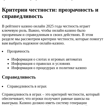
Критерии честности: прозрачность и
справедливость
В рейтинге казино онлайн 2025 года честность играет
ключевую роль. Важно, чтобы онлайн-казино было
прозрачным и справедливым в своих действиях. В этом
разделе мы рассмотрим критерии честности, которые помогут
вам выбрать надежное онлайн-казино.
Прозрачность
Информация о слотах и игровых автоматах
Информация о правилах и условиях
Информация о процедурах и политике казино
Справедливость
Справедливость в играх
Справедливость в играх – это критерий честности, который
обеспечивает, что игроки получают равные шансы на
выигрыш. Казино должно иметь систему генерации