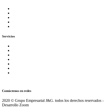
Nuestra Empresa
Blog
Preguntas Frecuentes
Equipo
¡Contáctenos ahora!
Servicios
Aseguramiento
Consultoria
Servicios Tributarios
Contabilidad Financiera
Normas Internacionales NIIF (IFRS)
Administrativos Nómina
Servicios Legales
Contáctenos en redes
2020 © Grupo Empresarial J&G. todos los derechos reservados -
Desarrollo Zoom