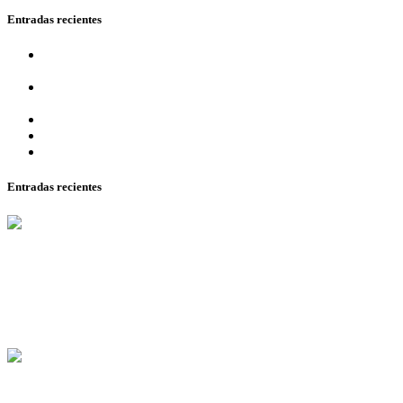
Entradas recientes
онлайн 2025 года ключевые критерии качества и
честности.2123
2025 самые перспективные площадки для любителей
азартных игр.2272
The Best Canadian On The Internet Casinos In 2025
1Win Azerbaycan bukmeker Rsmi Veb Sayt.1328
Casino Kampagner Læs Anmeldelser Af De Bedste Casinoer
Entradas recientes
15 agosto, 2025
John Gomez
онлайн 2025 года ключевые критерии качества и
честности.2123
read the article
15 agosto, 2025
John Gomez