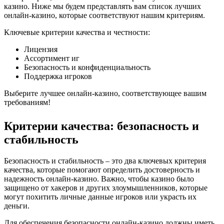
казино. Ниже мы будем представлять вам список лучших
онлайн-казино, которые соответствуют нашим критериям.
Ключевые критерии качества и честности:
Лицензия
Ассортимент иг
Безопасность и конфиденциальность
Поддержка игроков
Выберите лучшее онлайн-казино, соответствующее вашим
требованиям!
Критерии качества: безопасность и
стабильность
Безопасность и стабильность – это два ключевых критерия
качества, которые помогают определить достоверность и
надежность онлайн-казино. Важно, чтобы казино было
защищено от хакеров и других злоумышленников, которые
могут похитить личные данные игроков или украсть их
деньги.
Для обеспечения безопасности онлайн-казино должны иметь