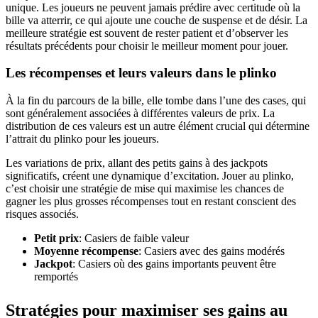
unique. Les joueurs ne peuvent jamais prédire avec certitude où la
bille va atterrir, ce qui ajoute une couche de suspense et de désir. La
meilleure stratégie est souvent de rester patient et d’observer les
résultats précédents pour choisir le meilleur moment pour jouer.
Les récompenses et leurs valeurs dans le plinko
À la fin du parcours de la bille, elle tombe dans l’une des cases, qui
sont généralement associées à différentes valeurs de prix. La
distribution de ces valeurs est un autre élément crucial qui détermine
l’attrait du plinko pour les joueurs.
Les variations de prix, allant des petits gains à des jackpots
significatifs, créent une dynamique d’excitation. Jouer au plinko,
c’est choisir une stratégie de mise qui maximise les chances de
gagner les plus grosses récompenses tout en restant conscient des
risques associés.
Petit prix
: Casiers de faible valeur
Moyenne récompense
: Casiers avec des gains modérés
Jackpot
: Casiers où des gains importants peuvent être
remportés
Stratégies pour maximiser ses gains au