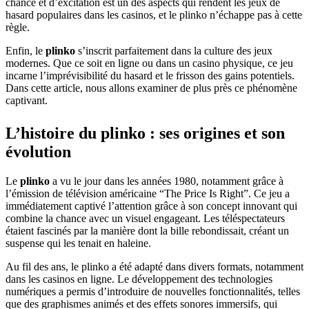
chance et d’excitation est un des aspects qui rendent les jeux de
hasard populaires dans les casinos, et le plinko n’échappe pas à cette
règle.
Enfin, le
plinko
s’inscrit parfaitement dans la culture des jeux
modernes. Que ce soit en ligne ou dans un casino physique, ce jeu
incarne l’imprévisibilité du hasard et le frisson des gains potentiels.
Dans cette article, nous allons examiner de plus près ce phénomène
captivant.
L’histoire du plinko : ses origines et son
évolution
Le
plinko
a vu le jour dans les années 1980, notamment grâce à
l’émission de télévision américaine “The Price Is Right”. Ce jeu a
immédiatement captivé l’attention grâce à son concept innovant qui
combine la chance avec un visuel engageant. Les téléspectateurs
étaient fascinés par la manière dont la bille rebondissait, créant un
suspense qui les tenait en haleine.
Au fil des ans, le plinko a été adapté dans divers formats, notamment
dans les casinos en ligne. Le développement des technologies
numériques a permis d’introduire de nouvelles fonctionnalités, telles
que des graphismes animés et des effets sonores immersifs, qui