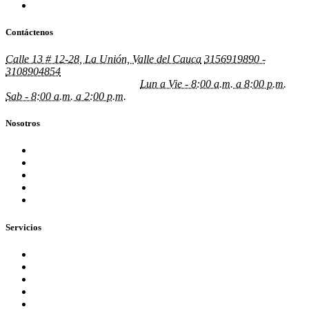
Швеция
Contáctenos
Calle 13 # 12-28, La Unión, Valle del Cauca
3156919890 -
3108904854
gustavogonzalez@grupojyg.com.co
johngomez@grupojyg.com.co
Lun a Vie - 8:00 a.m. a 8:00 p.m.
Sab - 8:00 a.m. a 2:00 p.m.
Nosotros
Nuestra Empresa
Blog
Preguntas Frecuentes
Equipo
¡Contáctenos ahora!
Servicios
Aseguramiento
Consultoria
Servicios Tributarios
Contabilidad Financiera
Normas Internacionales NIIF (IFRS)