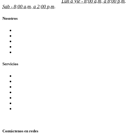
johngomez@grupojyg.com.co
Lun a Vie - 8:00 a.m. a 8:00 p.m.
Sab - 8:00 a.m. a 2:00 p.m.
Nosotros
Nuestra Empresa
Blog
Preguntas Frecuentes
Equipo
¡Contáctenos ahora!
Servicios
Aseguramiento
Consultoria
Servicios Tributarios
Contabilidad Financiera
Normas Internacionales NIIF (IFRS)
Administrativos Nómina
Servicios Legales
Contáctenos en redes