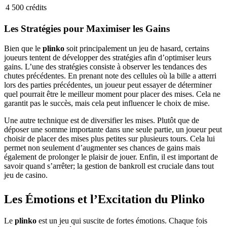
4
500 crédits
Les Stratégies pour Maximiser les Gains
Bien que le
plinko
soit principalement un jeu de hasard, certains
joueurs tentent de développer des stratégies afin d’optimiser leurs
gains. L’une des stratégies consiste à observer les tendances des
chutes précédentes. En prenant note des cellules où la bille a atterri
lors des parties précédentes, un joueur peut essayer de déterminer
quel pourrait être le meilleur moment pour placer des mises. Cela ne
garantit pas le succès, mais cela peut influencer le choix de mise.
Une autre technique est de diversifier les mises. Plutôt que de
déposer une somme importante dans une seule partie, un joueur peut
choisir de placer des mises plus petites sur plusieurs tours. Cela lui
permet non seulement d’augmenter ses chances de gains mais
également de prolonger le plaisir de jouer. Enfin, il est important de
savoir quand s’arrêter; la gestion de bankroll est cruciale dans tout
jeu de casino.
Les Émotions et l’Excitation du Plinko
Le
plinko
est un jeu qui suscite de fortes émotions. Chaque fois