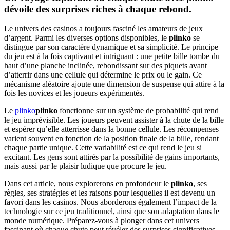
dévoile des surprises riches à chaque rebond.
Le univers des casinos a toujours fasciné les amateurs de jeux
d’argent. Parmi les diverses options disponibles, le
plinko
se
distingue par son caractère dynamique et sa simplicité. Le principe
du jeu est à la fois captivant et intriguant : une petite bille tombe du
haut d’une planche inclinée, rebondissant sur des piquets avant
d’atterrir dans une cellule qui détermine le prix ou le gain. Ce
mécanisme aléatoire ajoute une dimension de suspense qui attire à la
fois les novices et les joueurs expérimentés.
Le
plinko
plinko
fonctionne sur un système de probabilité qui rend
le jeu imprévisible. Les joueurs peuvent assister à la chute de la bille
et espérer qu’elle atterrisse dans la bonne cellule. Les récompenses
varient souvent en fonction de la position finale de la bille, rendant
chaque partie unique. Cette variabilité est ce qui rend le jeu si
excitant. Les gens sont attirés par la possibilité de gains importants,
mais aussi par le plaisir ludique que procure le jeu.
Dans cet article, nous explorerons en profondeur le
plinko
, ses
règles, ses stratégies et les raisons pour lesquelles il est devenu un
favori dans les casinos. Nous aborderons également l’impact de la
technologie sur ce jeu traditionnel, ainsi que son adaptation dans le
monde numérique. Préparez-vous à plonger dans cet univers
fascinant où chaque chute peut révéler des surprises significatives.