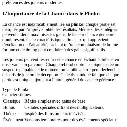
préférences des joueurs modernes.
L’Importance de la Chance dans le Plinko
La chance est inextricablement liée au
plinko
; chaque partie est
marquée par l’imprévisibilité des résultats. Même si les stratégies
peuvent aider à maximiser les gains, le facteur chance demeure
omniprésent. Cette caractéristique attire ceux qui apprécient
l’excitation de l’aleatorité, sachant qu’une combinaison de bonne
fortune et de timing peut conduire à des gains significatifs.
Les joueurs peuvent ressentir cette chance en lâchant la bille et en
observant son parcours. Chaque rebond contre les piquets crée un
suspense palpable, et le moment où la bille atterrit peut déclencher
des cris de joie ou de déception. Cette dynamique fait que chaque
partie est unique, ajoutant à l’attrait général de cette expérience.
Type de Plinko
Caractéristiques
Classique
Règles simples avec gains de base.
Bonus
Cellules spéciales offrant des multiplicateurs.
Thème
Inspiré des films ou jeux télévisés.
Événement
Versions temporaires pour des événements spéciaux.