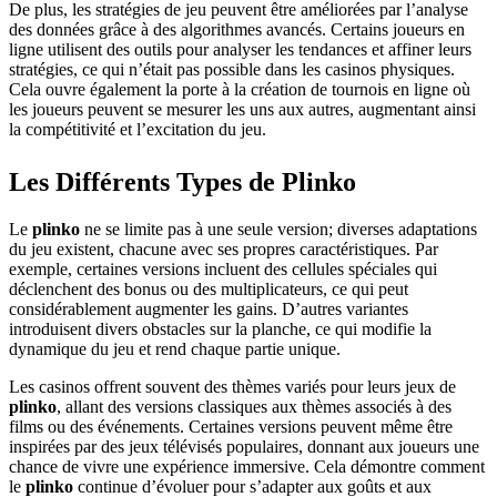
De plus, les stratégies de jeu peuvent être améliorées par l’analyse
des données grâce à des algorithmes avancés. Certains joueurs en
ligne utilisent des outils pour analyser les tendances et affiner leurs
stratégies, ce qui n’était pas possible dans les casinos physiques.
Cela ouvre également la porte à la création de tournois en ligne où
les joueurs peuvent se mesurer les uns aux autres, augmentant ainsi
la compétitivité et l’excitation du jeu.
Les Différents Types de Plinko
Le
plinko
ne se limite pas à une seule version; diverses adaptations
du jeu existent, chacune avec ses propres caractéristiques. Par
exemple, certaines versions incluent des cellules spéciales qui
déclenchent des bonus ou des multiplicateurs, ce qui peut
considérablement augmenter les gains. D’autres variantes
introduisent divers obstacles sur la planche, ce qui modifie la
dynamique du jeu et rend chaque partie unique.
Les casinos offrent souvent des thèmes variés pour leurs jeux de
plinko
, allant des versions classiques aux thèmes associés à des
films ou des événements. Certaines versions peuvent même être
inspirées par des jeux télévisés populaires, donnant aux joueurs une
chance de vivre une expérience immersive. Cela démontre comment
le
plinko
continue d’évoluer pour s’adapter aux goûts et aux