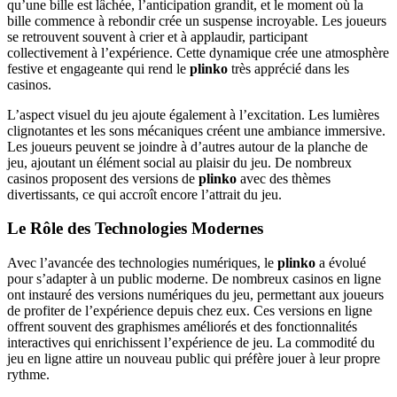
qu’une bille est lâchée, l’anticipation grandit, et le moment où la
bille commence à rebondir crée un suspense incroyable. Les joueurs
se retrouvent souvent à crier et à applaudir, participant
collectivement à l’expérience. Cette dynamique crée une atmosphère
festive et engageante qui rend le
plinko
très apprécié dans les
casinos.
L’aspect visuel du jeu ajoute également à l’excitation. Les lumières
clignotantes et les sons mécaniques créent une ambiance immersive.
Les joueurs peuvent se joindre à d’autres autour de la planche de
jeu, ajoutant un élément social au plaisir du jeu. De nombreux
casinos proposent des versions de
plinko
avec des thèmes
divertissants, ce qui accroît encore l’attrait du jeu.
Le Rôle des Technologies Modernes
Avec l’avancée des technologies numériques, le
plinko
a évolué
pour s’adapter à un public moderne. De nombreux casinos en ligne
ont instauré des versions numériques du jeu, permettant aux joueurs
de profiter de l’expérience depuis chez eux. Ces versions en ligne
offrent souvent des graphismes améliorés et des fonctionnalités
interactives qui enrichissent l’expérience de jeu. La commodité du
jeu en ligne attire un nouveau public qui préfère jouer à leur propre
rythme.