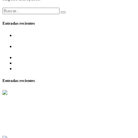
Entradas recientes
онлайн 2025 года ключевые критерии качества и
честности.2123
2025 самые перспективные площадки для любителей
азартных игр.2272
The Best Canadian On The Internet Casinos In 2025
1Win Azerbaycan bukmeker Rsmi Veb Sayt.1328
Casino Kampagner Læs Anmeldelser Af De Bedste Casinoer
Entradas recientes
15 agosto, 2025
John Gomez
онлайн 2025 года ключевые критерии качества и
честности.2123
read the article