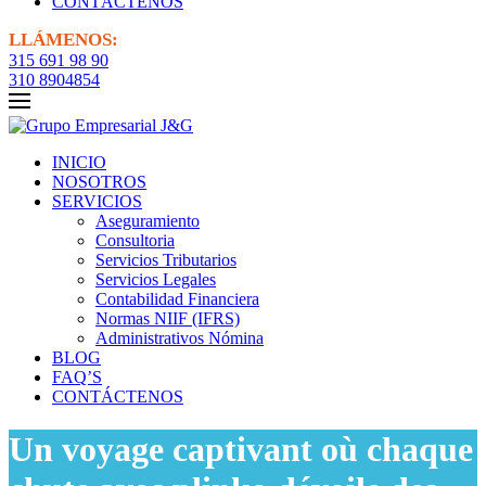
CONTÁCTENOS
LLÁMENOS:
315 691 98 90
310 8904854
INICIO
NOSOTROS
SERVICIOS
Aseguramiento
Consultoria
Servicios Tributarios
Servicios Legales
Contabilidad Financiera
Normas NIIF (IFRS)
Administrativos Nómina
BLOG
FAQ’S
CONTÁCTENOS
Un voyage captivant où chaque