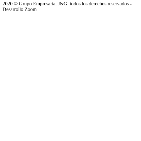
2020 © Grupo Empresarial J&G. todos los derechos reservados -
Desarrollo Zoom