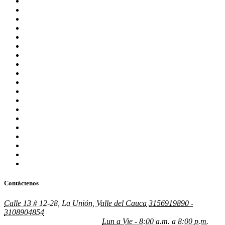
Sin categoría
slot
Slots
slottica
stories
sugar rush
sweet bonanza
sweet bonanza TR
test
updates
verde casino hungary
verde casino poland
verde casino romania
Vovan Casino
vulkan vegas germany
William Gómez Valencia – MBA
Комета Казино
Новая папка
Швеция
Contáctenos
Calle 13 # 12-28, La Unión, Valle del Cauca
3156919890 -
3108904854
gustavogonzalez@grupojyg.com.co
johngomez@grupojyg.com.co
Lun a Vie - 8:00 a.m. a 8:00 p.m.