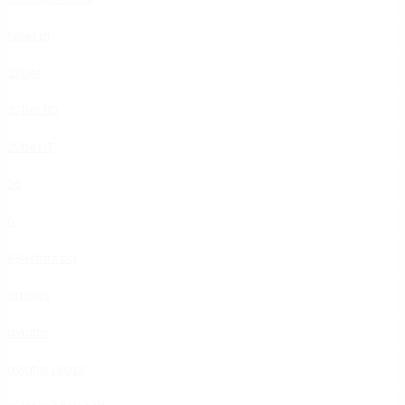
1xbet pt
22bet
22Bet BD
22bet IT
26
6
888starz bd
articles
aviator
aviator brazil