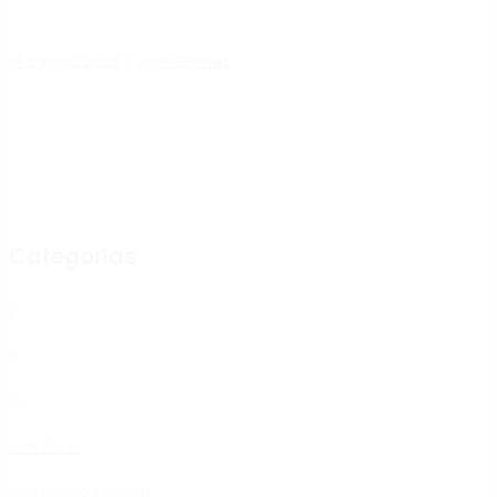
15 agosto, 2025
John Gomez
Casino Kampagner Læs Anmeldelser Af De Bedste
Casinoer
read the article
Categorías
1
11
1w
1win Brazil
1win casino spanish