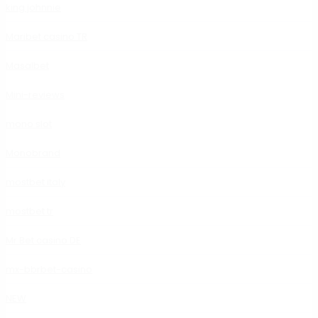
king johnnie
Maribet casino TR
Masalbet
Mini-reviews
mono slot
Monobrand
mostbet italy
mostbet tr
Mr Bet casino DE
mx-bbrbet-casino
NEW