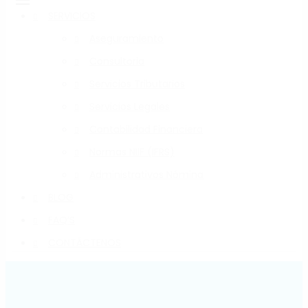
SERVICIOS
Aseguramiento
Consultoria
Servicios Tributarios
Servicios Legales
Contabilidad Financiera
Normas NIIF (IFRS)
Administrativos Nómina
BLOG
FAQ’S
CONTÁCTENOS