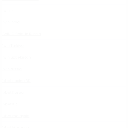
1win fr
1win India
1WIN Official In Russia
1win Turkiye
1win uzbekistan
1winRussia
1xbet casino BD
1xbet Korea
1xbet KR
1xbet malaysia
1xbet Morocco