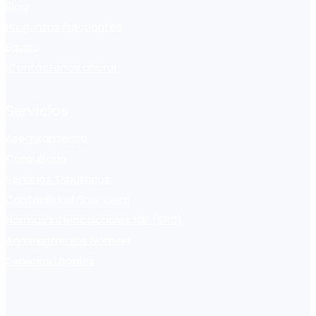
Blog
Preguntas Frecuentes
Equipo
¡Contáctenos ahora!
Servicios
Aseguramiento
Consultoria
Servicios Tributarios
Contabilidad Financiera
Normas Internacionales NIIF (IFRS)
Administrativos Nómina
Servicios Legales