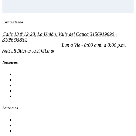
Contáctenos
Calle 13 # 12-28, La Unión, Valle del Cauca
3156919890 -
3108904854
gustavogonzalez@grupojyg.com.co
johngomez@grupojyg.com.co
Lun a Vie - 8:00 a.m. a 8:00 p.m.
Sab - 8:00 a.m. a 2:00 p.m.
Nosotros
Nuestra Empresa
Blog
Preguntas Frecuentes
Equipo
¡Contáctenos ahora!
Servicios
Aseguramiento
Consultoria
Servicios Tributarios