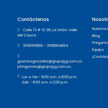
Contáctenos
Nosot
Nuestra
Calle 13 # 12-28, La Unión, Valle
del Cauca
Blog
Pregunta
3156919890 - 3108904854
Equipo
¡Contác
gustavogonzalez@grupojyg.com.co
johngomez@grupojyg.com.co
Lun a Vie - 8:00 a.m. a 8:00 p.m.
Sab - 8:00 a.m. a 2:00 p.m.