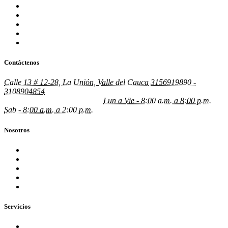
vulkan vegas germany
William Gómez Valencia – MBA
Комета Казино
Новая папка
Швеция
Contáctenos
Calle 13 # 12-28, La Unión, Valle del Cauca
3156919890 -
3108904854
gustavogonzalez@grupojyg.com.co
johngomez@grupojyg.com.co
Lun a Vie - 8:00 a.m. a 8:00 p.m.
Sab - 8:00 a.m. a 2:00 p.m.
Nosotros
Nuestra Empresa
Blog
Preguntas Frecuentes
Equipo
¡Contáctenos ahora!
Servicios
Aseguramiento