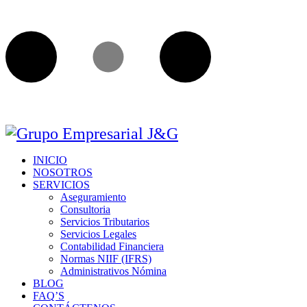
INICIO
NOSOTROS
SERVICIOS
Aseguramiento
Consultoria
Servicios Tributarios
Servicios Legales
Contabilidad Financiera
Normas NIIF (IFRS)
Administrativos Nómina
BLOG
FAQ’S