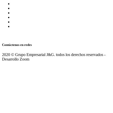
Consultoria
Servicios Tributarios
Contabilidad Financiera
Normas Internacionales NIIF (IFRS)
Administrativos Nómina
Servicios Legales
Contáctenos en redes
2020 © Grupo Empresarial J&G. todos los derechos reservados -
Desarrollo Zoom