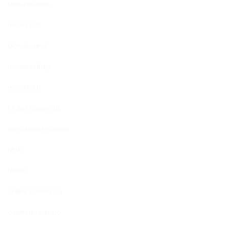
Mini-reviews
mono slot
Monobrand
mostbet italy
mostbet tr
Mr Bet casino DE
mx-bbrbet-casino
NEW
News
online casino au
ozwin au casino