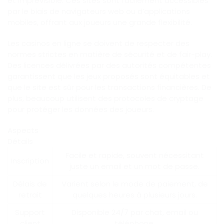
et imprévisible. Ces sites sont facilement accessibles
par le biais de navigateurs web ou d’applications
mobiles, offrant aux joueurs une grande flexibilité.
Les casinos en ligne se doivent de respecter des
normes strictes en matière de sécurité et de fair-play.
Des licences délivrées par des autorités compétentes
garantissent que les jeux proposés sont équitables et
que le site est sûr pour les transactions financières. De
plus, beaucoup utilisent des protocoles de cryptage
pour protéger les données des joueurs.
Aspects
Détails
Facile et rapide, souvent nécessitant
Inscription
juste un email et un mot de passe.
Délais de
Varient selon le mode de paiement, de
retrait
quelques heures à plusieurs jours.
Support
Disponible 24/7 par chat, email ou
client
téléphone.