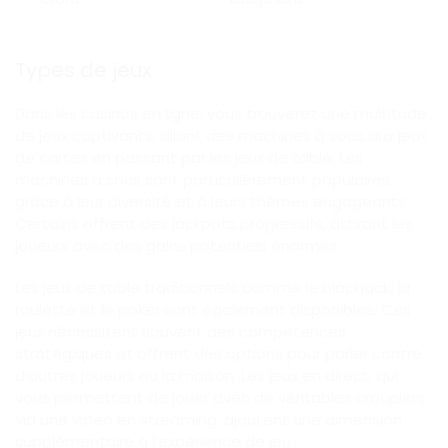
Types de jeux
Dans les casinos en ligne, vous trouverez une multitude
de jeux captivants, allant des machines à sous aux jeux
de cartes en passant par les jeux de table. Les
machines à sous sont particulièrement populaires
grâce à leur diversité et à leurs thèmes engageants.
Certains offrent des jackpots progressifs, attirant les
joueurs avec des gains potentiels énormes.
Les jeux de table traditionnels comme le blackjack, la
roulette et le poker sont également disponibles. Ces
jeux nécessitent souvent des compétences
stratégiques et offrent des options pour parier contre
d’autres joueurs ou la maison. Les jeux en direct, qui
vous permettent de jouer avec de véritables croupiers
via une vidéo en streaming, ajoutent une dimension
supplémentaire à l’expérience de jeu.