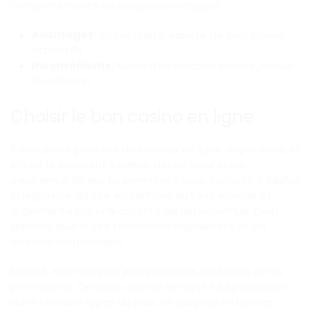
comportements de jeu problématiques.
Avantages:
Accessibilité, variété de jeux, bonus
attractifs
Inconvénients:
Moins d’interaction sociale, risque
d’addiction
Choisir le bon casino en ligne
Il existe une pléthore de casinos en ligne disponibles, et
choisir le bon peut s’avérer décisif pour votre
expérience de jeu. La première étape consiste à vérifier
la légitimité du site en vérifiant qu’il est licencié et
réglementé par une autorité de jeu reconnue. Cela
garantit que le site fonctionne légalement et de
manière responsable.
Ensuite, examinez les jeux proposés, les bonus et les
promotions. Certains casinos en ligne se spécialisent
dans certains types de jeux, ce qui peut influencer