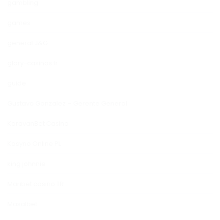
gambling
games
general J&G
glory-casinos tr
guide
Gustavo Gonzalez – Gerente General
KaravanBet Casino
Kasyno Online PL
king johnnie
Maribet casino TR
Masalbet