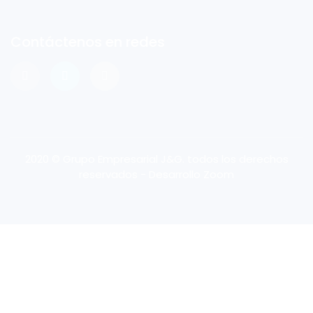
Contáctenos en redes
2020 © Grupo Empresarial J&G. todos los derechos
reservados - Desarrollo Zoom