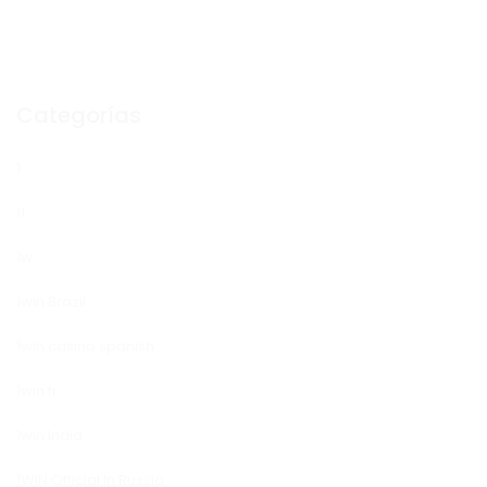
read the article
Categorías
1
11
1w
1win Brazil
1win casino spanish
1win fr
1win India
1WIN Official In Russia