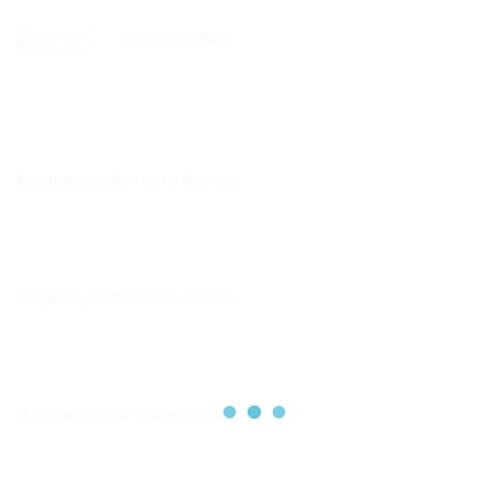
15 agosto, 2025
2025 самые перспективные площадки для
любителей азартных игр.2272
read the article
15 agosto, 2025
John Gomez
The Best Canadian On The Internet Casinos In 2025
read the article
15 agosto, 2025
John Gomez
1Win Azerbaycan bukmeker Rsmi Veb Sayt.1328
read the article
15 agosto, 2025
John Gomez
Casino Kampagner Læs Anmeldelser Af De Bedste
Casinoer