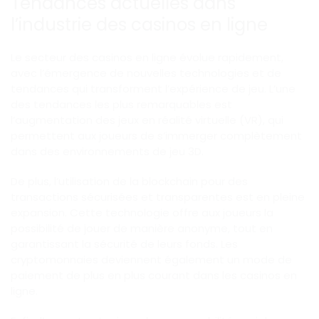
Tendances actuelles dans
l’industrie des casinos en ligne
Le secteur des casinos en ligne évolue rapidement,
avec l’émergence de nouvelles technologies et de
tendances qui transforment l’expérience de jeu. L’une
des tendances les plus remarquables est
l’augmentation des jeux en réalité virtuelle (VR), qui
permettent aux joueurs de s’immerger complètement
dans des environnements de jeu 3D.
De plus, l’utilisation de la blockchain pour des
transactions sécurisées et transparentes est en pleine
expansion. Cette technologie offre aux joueurs la
possibilité de jouer de manière anonyme, tout en
garantissant la sécurité de leurs fonds. Les
cryptomonnaies deviennent également un mode de
paiement de plus en plus courant dans les casinos en
ligne.