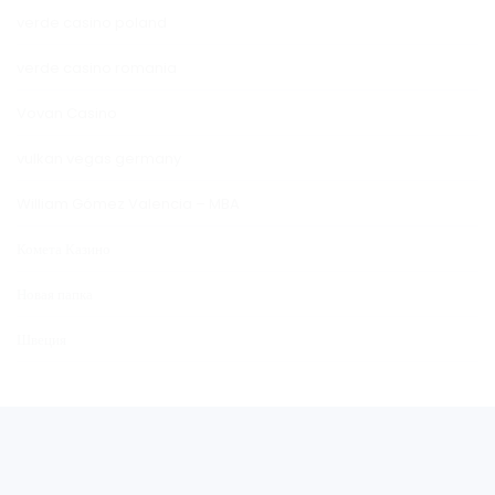
verde casino poland
verde casino romania
Vovan Casino
vulkan vegas germany
William Gómez Valencia – MBA
Комета Казино
Новая папка
Швеция