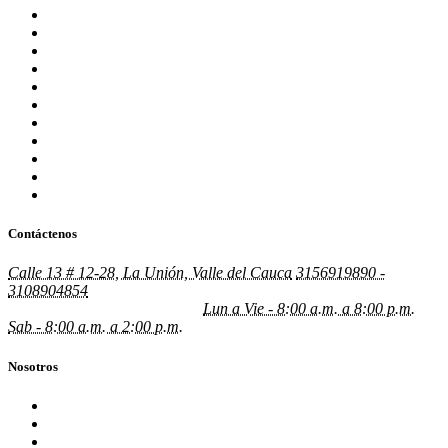
test
updates
verde casino hungary
verde casino poland
verde casino romania
Vovan Casino
vulkan vegas germany
William Gómez Valencia – MBA
Комета Казино
Новая папка
Швеция
Contáctenos
Calle 13 # 12-28, La Unión, Valle del Cauca
3156919890 -
3108904854
gustavogonzalez@grupojyg.com.co
johngomez@grupojyg.com.co
Lun a Vie - 8:00 a.m. a 8:00 p.m.
Sab - 8:00 a.m. a 2:00 p.m.
Nosotros
Nuestra Empresa
Blog
Preguntas Frecuentes