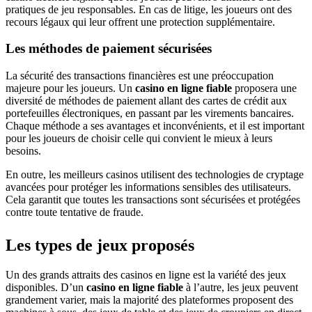
pratiques de jeu responsables. En cas de litige, les joueurs ont des
recours légaux qui leur offrent une protection supplémentaire.
Les méthodes de paiement sécurisées
La sécurité des transactions financières est une préoccupation
majeure pour les joueurs. Un
casino en ligne fiable
proposera une
diversité de méthodes de paiement allant des cartes de crédit aux
portefeuilles électroniques, en passant par les virements bancaires.
Chaque méthode a ses avantages et inconvénients, et il est important
pour les joueurs de choisir celle qui convient le mieux à leurs
besoins.
En outre, les meilleurs casinos utilisent des technologies de cryptage
avancées pour protéger les informations sensibles des utilisateurs.
Cela garantit que toutes les transactions sont sécurisées et protégées
contre toute tentative de fraude.
Les types de jeux proposés
Un des grands attraits des casinos en ligne est la variété des jeux
disponibles. D’un
casino en ligne fiable
à l’autre, les jeux peuvent
grandement varier, mais la majorité des plateformes proposent des