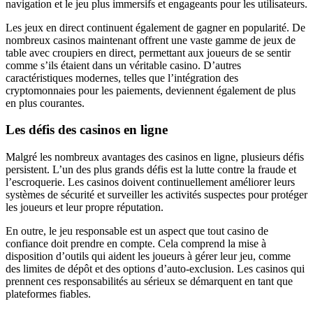
navigation et le jeu plus immersifs et engageants pour les utilisateurs.
Les jeux en direct continuent également de gagner en popularité. De
nombreux casinos maintenant offrent une vaste gamme de jeux de
table avec croupiers en direct, permettant aux joueurs de se sentir
comme s’ils étaient dans un véritable casino. D’autres
caractéristiques modernes, telles que l’intégration des
cryptomonnaies pour les paiements, deviennent également de plus
en plus courantes.
Les défis des casinos en ligne
Malgré les nombreux avantages des casinos en ligne, plusieurs défis
persistent. L’un des plus grands défis est la lutte contre la fraude et
l’escroquerie. Les casinos doivent continuellement améliorer leurs
systèmes de sécurité et surveiller les activités suspectes pour protéger
les joueurs et leur propre réputation.
En outre, le jeu responsable est un aspect que tout casino de
confiance doit prendre en compte. Cela comprend la mise à
disposition d’outils qui aident les joueurs à gérer leur jeu, comme
des limites de dépôt et des options d’auto-exclusion. Les casinos qui
prennent ces responsabilités au sérieux se démarquent en tant que
plateformes fiables.