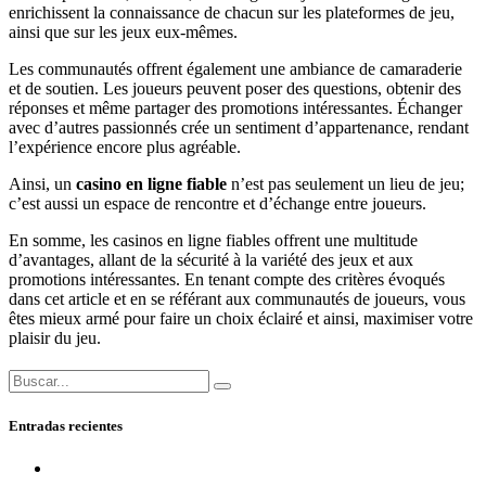
enrichissent la connaissance de chacun sur les plateformes de jeu,
ainsi que sur les jeux eux-mêmes.
Les communautés offrent également une ambiance de camaraderie
et de soutien. Les joueurs peuvent poser des questions, obtenir des
réponses et même partager des promotions intéressantes. Échanger
avec d’autres passionnés crée un sentiment d’appartenance, rendant
l’expérience encore plus agréable.
Ainsi, un
casino en ligne fiable
n’est pas seulement un lieu de jeu;
c’est aussi un espace de rencontre et d’échange entre joueurs.
En somme, les casinos en ligne fiables offrent une multitude
d’avantages, allant de la sécurité à la variété des jeux et aux
promotions intéressantes. En tenant compte des critères évoqués
dans cet article et en se référant aux communautés de joueurs, vous
êtes mieux armé pour faire un choix éclairé et ainsi, maximiser votre
plaisir du jeu.
Entradas recientes
онлайн 2025 года ключевые критерии качества и