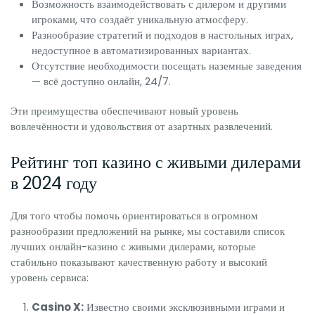
Возможность взаимодействовать с дилером и другими
игроками, что создаёт уникальную атмосферу.
Разнообразие стратегий и подходов в настольных играх,
недоступное в автоматизированных вариантах.
Отсутствие необходимости посещать наземные заведения
— всё доступно онлайн, 24/7.
Эти преимущества обеспечивают новый уровень
вовлечённости и удовольствия от азартных развлечений.
Рейтинг топ казино с живыми дилерами
в 2024 году
Для того чтобы помочь ориентироваться в огромном
разнообразии предложений на рынке, мы составили список
лучших онлайн-казино с живыми дилерами, которые
стабильно показывают качественную работу и высокий
уровень сервиса:
Casino X:
Известно своими эксклюзивными играми и