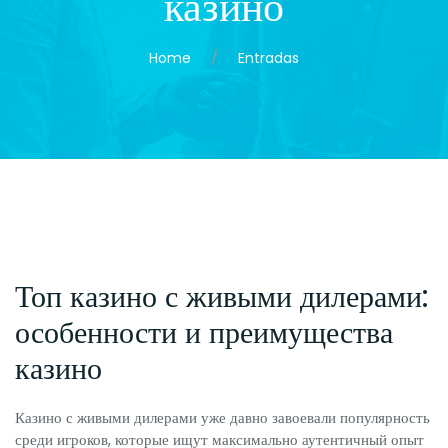
казино
Home
Entradas
Топ казино с живыми дилерами:
особенности и преимущества
казино
Казино с живыми дилерами уже давно завоевали популярность
среди игроков, которые ищут максимально аутентичный опыт