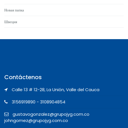
Новая папка
Швеция
Contáctenos
Calle 13 # 12-28, La Unión, Valle del Cauca
3156919890 - 3108904854
gustavogonzalez@grupojyg.com.co
johngomez@grupojyg.com.co