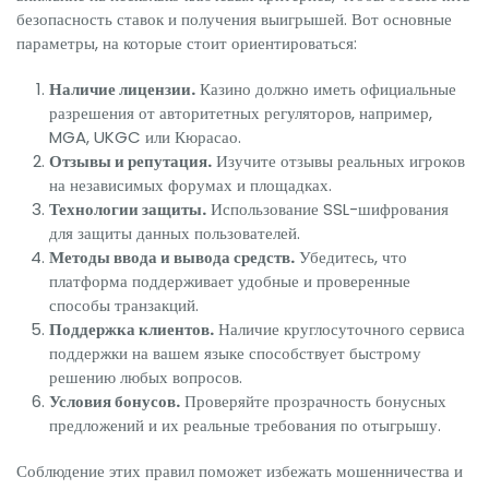
безопасность ставок и получения выигрышей. Вот основные
параметры, на которые стоит ориентироваться:
Наличие лицензии.
Казино должно иметь официальные
разрешения от авторитетных регуляторов, например,
MGA, UKGC или Кюрасао.
Отзывы и репутация.
Изучите отзывы реальных игроков
на независимых форумах и площадках.
Технологии защиты.
Использование SSL-шифрования
для защиты данных пользователей.
Методы ввода и вывода средств.
Убедитесь, что
платформа поддерживает удобные и проверенные
способы транзакций.
Поддержка клиентов.
Наличие круглосуточного сервиса
поддержки на вашем языке способствует быстрому
решению любых вопросов.
Условия бонусов.
Проверяйте прозрачность бонусных
предложений и их реальные требования по отыгрышу.
Соблюдение этих правил поможет избежать мошенничества и