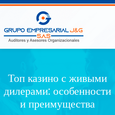
Топ казино с живыми
дилерами: особенности
и преимущества