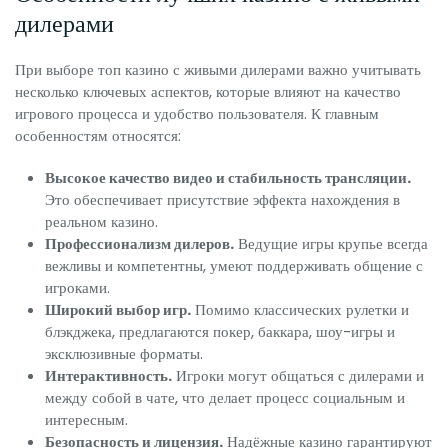
дилерами
При выборе топ казино с живыми дилерами важно учитывать
несколько ключевых аспектов, которые влияют на качество
игрового процесса и удобство пользователя. К главным
особенностям относятся:
Высокое качество видео и стабильность трансляции.
Это обеспечивает присутствие эффекта нахождения в
реальном казино.
Профессионализм дилеров.
Ведущие игры крупье всегда
вежливы и компетентны, умеют поддерживать общение с
игроками.
Широкий выбор игр.
Помимо классических рулетки и
блэкджека, предлагаются покер, баккара, шоу-игры и
эксклюзивные форматы.
Интерактивность.
Игроки могут общаться с дилерами и
между собой в чате, что делает процесс социальным и
интересным.
Безопасность и лицензия.
Надёжные казино гарантируют