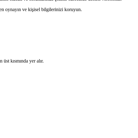
n oynayın ve kişisel bilgilerinizi koruyun.
 üst kısmında yer alır.