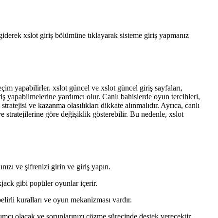
 giderek xslot giriş bölümüne tıklayarak sisteme giriş yapmanız
çim yapabilirler. xslot güncel ve xslot güncel giriş sayfaları,
giriş yapabilmelerine yardımcı olur. Canlı bahislerde oyun tercihleri,
atejisi ve kazanma olasılıkları dikkate alınmalıdır. Ayrıca, canlı
e stratejilerine göre değişiklik gösterebilir. Bu nedenle, xslot
nızı ve şifrenizi girin ve giriş yapın.
kjack gibi popüler oyunlar içerir.
lirli kuralları ve oyun mekanizması vardır.
ımcı olacak ve sorunlarınızı çözme sürecinde destek verecektir.