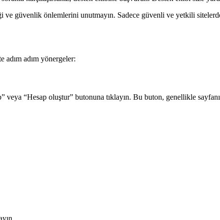
i ve güvenlik önlemlerini unutmayın. Sadece güvenli ve yetkili sitelerde
İşte adım adım yönergeler:
” veya “Hesap oluştur” butonuna tıklayın. Bu buton, genellikle sayfanın
ayın.