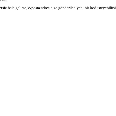
z hale gelirse, e-posta adresinize gönderilen yeni bir kod isteyebilirsi
ти.2123
тных игр.2272
2123