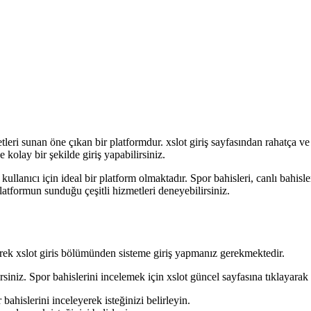
tleri sunan öne çıkan bir platformdur. xslot giriş sayfasından rahatça ve
ve kolay bir şekilde giriş yapabilirsiniz.
kullanıcı için ideal bir platform olmaktadır. Spor bahisleri, canlı bahisl
platformun sunduğu çeşitli hizmetleri deneyebilirsiniz.
iderek xslot giris bölümünden sisteme giriş yapmanız gerekmektedir.
rsiniz. Spor bahislerini incelemek için xslot güncel sayfasına tıklayarak g
bahislerini inceleyerek isteğinizi belirleyin.