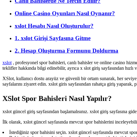
Canlı Bahislerde Ne Tercih Edilir?
Online Casino Oyunları Nasıl Oynanır?
xslot Hesabı Nasıl Oluşturulur?
1. xslot Girişi Sayfasına Gitme
2. Hesap Oluşturma Formunu Doldurma
xslot
, profesyonel spor bahisleri, canlı bahisler ve online casino hizme
teklifler hakkında bilgi edinebilir, ayrıca x slot giriş sayfasından hızlı 
XSlot, kullanıcı dostu arayüz ve güvenli bir ortam sunarak, her seviye 
sayfalarını ziyaret edin. xslot giris sayfasından rahatça giriş yaparak, 
XSlot Spor Bahisleri Nasıl Yapılır?
xslot güncel giriş sayfasından başlamalısınız. xslot giriş sayfasına g
İlk olarak, xslot güncel sayfasında mevcut spor bahislerini inceleyebili
İstediğiniz spor bahisini seçin. xslot güncel sayfasında mevcut spor 