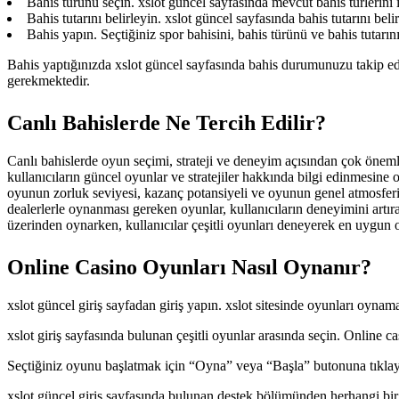
Bahis türünü seçin. xslot güncel sayfasında mevcut bahis türlerini i
Bahis tutarını belirleyin. xslot güncel sayfasında bahis tutarını belir
Bahis yapın. Seçtiğiniz spor bahisini, bahis türünü ve bahis tutarın
Bahis yaptığınızda xslot güncel sayfasında bahis durumunuzu takip edeb
gerekmektedir.
Canlı Bahislerde Ne Tercih Edilir?
Canlı bahislerde oyun seçimi, strateji ve deneyim açısından çok önemlidir
kullanıcıların güncel oyunlar ve stratejiler hakkında bilgi edinmesine ola
oyunun zorluk seviyesi, kazanç potansiyeli ve oyunun genel atmosferine
dealerlerle oynanması gereken oyunlar, kullanıcıların deneyimini artırabil
üzerinden oynarken, kullanıcılar çeşitli oyunları deneyerek en uygun o
Online Casino Oyunları Nasıl Oynanır?
xslot güncel giriş sayfadan giriş yapın. xslot sitesinde oyunları oynamak
xslot giriş sayfasında bulunan çeşitli oyunlar arasında seçin. Online cas
Seçtiğiniz oyunu başlatmak için “Oyna” veya “Başla” butonuna tıklayı
xslot güncel giriş sayfasında bulunan destek bölümünden herhangi bir 