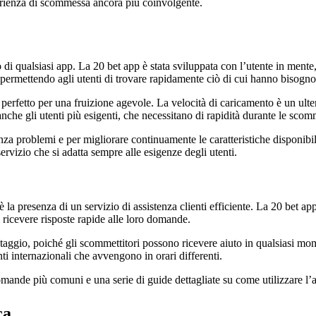
perienza di scommessa ancora più coinvolgente.
so di qualsiasi app. La 20 bet app è stata sviluppata con l’utente in me
 permettendo agli utenti di trovare rapidamente ciò di cui hanno bisogno
erfetto per una fruizione agevole. La velocità di caricamento è un ulter
nche gli utenti più esigenti, che necessitano di rapidità durante le scom
za problemi e per migliorare continuamente le caratteristiche disponibili
ervizio che si adatta sempre alle esigenze degli utenti.
 la presenza di un servizio di assistenza clienti efficiente. La 20 bet ap
i ricevere risposte rapide alle loro domande.
ntaggio, poiché gli scommettitori possono ricevere aiuto in qualsiasi m
i internazionali che avvengono in orari differenti.
omande più comuni e una serie di guide dettagliate su come utilizzare l
ca