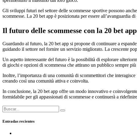
sperimentino il massimo dal loro gioco.
Gli sviluppi futuri nel settore delle scommesse sportive possono anche in
scommesse. La 20 bet app è posizionata per essere all’avanguardia di
Il futuro delle scommesse con la 20 bet app
Guardando al futuro, la 20 bet app si propone di continuare a espander
guidando il settore nel fornire un servizio migliorato. La crescente popo
Un aspetto interessante del futuro è la possibilità di esplorare ulteri
di giochi e opzioni di scommessa che attirano un pubblico sempre più 
Inoltre, l’importanza di una comunità di scommettitori che interagisce t
creando così una comunità attiva e coinvolta.
In conclusione, la 20 bet app offre un modo innovativo e coinvolgente
formidabile per gli appassionati di scommesse e continuerà a ridefini
Entradas recientes
онлайн 2025 года ключевые критерии качества и честнос