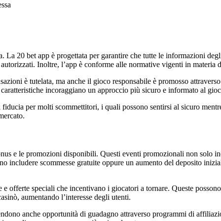
essa
 La 20 bet app è progettata per garantire che tutte le informazioni degli 
 autorizzati. Inoltre, l’app è conforme alle normative vigenti in materia d
nsazioni è tutelata, ma anche il gioco responsabile è promosso attraverso 
caratteristiche incoraggiano un approccio più sicuro e informato al gio
ducia per molti scommettitori, i quali possono sentirsi al sicuro mentre e
mercato.
onus e le promozioni disponibili. Questi eventi promozionali non solo i
o includere scommesse gratuite oppure un aumento del deposito iniziale
 e offerte speciali che incentivano i giocatori a tornare. Queste posson
casinò, aumentando l’interesse degli utenti.
endono anche opportunità di guadagno attraverso programmi di affiliazio