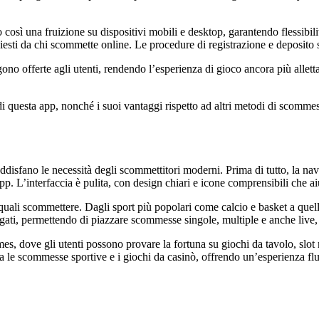
osì una fruizione su dispositivi mobili e desktop, garantendo flessibilità 
hiesti da chi scommette online. Le procedure di registrazione e deposito 
 offerte agli utenti, rendendo l’esperienza di gioco ancora più allettant
di questa app, nonché i suoi vantaggi rispetto ad altri metodi di scommes
oddisfano le necessità degli scommettitori moderni. Prima di tutto, la nav
p. L’interfaccia è pulita, con design chiari e icone comprensibili che a
quali scommettere. Dagli sport più popolari come calcio e basket a quel
egati, permettendo di piazzare scommesse singole, multiple e anche live
es, dove gli utenti possono provare la fortuna su giochi da tavolo, slot m
tra le scommesse sportive e i giochi da casinò, offrendo un’esperienza flu