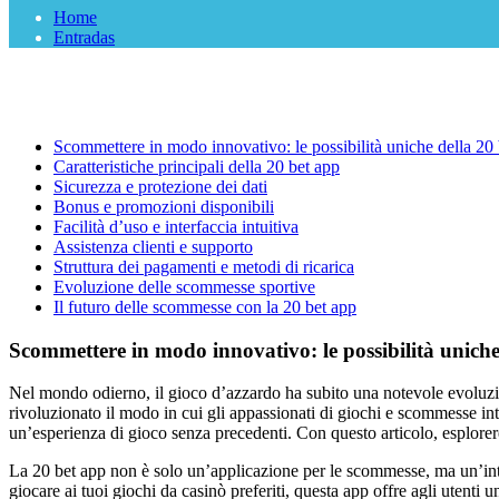
Home
Entradas
Scommettere in modo innovativo: le possibilità uniche della 20 b
Caratteristiche principali della 20 bet app
Sicurezza e protezione dei dati
Bonus e promozioni disponibili
Facilità d’uso e interfaccia intuitiva
Assistenza clienti e supporto
Struttura dei pagamenti e metodi di ricarica
Evoluzione delle scommesse sportive
Il futuro delle scommesse con la 20 bet app
Scommettere in modo innovativo: le possibilità uniche 
Nel mondo odierno, il gioco d’azzardo ha subito una notevole evoluzio
rivoluzionato il modo in cui gli appassionati di giochi e scommesse in
un’esperienza di gioco senza precedenti. Con questo articolo, esplorer
La 20 bet app non è solo un’applicazione per le scommesse, ma un’inte
giocare ai tuoi giochi da casinò preferiti, questa app offre agli utenti u