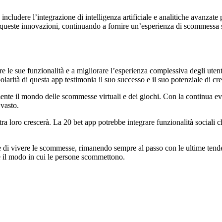
cludere l’integrazione di intelligenza artificiale e analitiche avanzate per
 queste innovazioni, continuando a fornire un’esperienza di scommessa 
e le sue funzionalità e a migliorare l’esperienza complessiva degli utent
larità di questa app testimonia il suo successo e il suo potenziale di cre
ormente il mondo delle scommesse virtuali e dei giochi. Con la continua e
vasto.
ra loro crescerà. La 20 bet app potrebbe integrare funzionalità sociali c
 di vivere le scommesse, rimanendo sempre al passo con le ultime tende
re il modo in cui le persone scommettono.
ти.2123