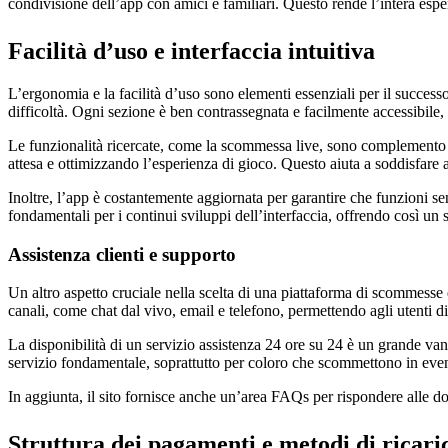
condivisione dell’app con amici e familiari. Questo rende l’intera es
Facilità d’uso e interfaccia intuitiva
L’ergonomia e la facilità d’uso sono elementi essenziali per il succes
difficoltà. Ogni sezione è ben contrassegnata e facilmente accessibile,
Le funzionalità ricercate, come la scommessa live, sono complemento p
attesa e ottimizzando l’esperienza di gioco. Questo aiuta a soddisfare a
Inoltre, l’app è costantemente aggiornata per garantire che funzioni sen
fondamentali per i continui sviluppi dell’interfaccia, offrendo così un s
Assistenza clienti e supporto
Un altro aspetto cruciale nella scelta di una piattaforma di scommesse è
canali, come chat dal vivo, email e telefono, permettendo agli utenti d
La disponibilità di un servizio assistenza 24 ore su 24 è un grande va
servizio fondamentale, soprattutto per coloro che scommettono in event
In aggiunta, il sito fornisce anche un’area FAQs per rispondere alle d
Struttura dei pagamenti e metodi di ricari