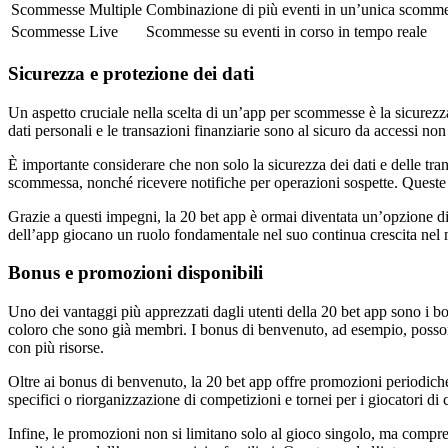
Scommesse Multiple
Combinazione di più eventi in un’unica scomm
Scommesse Live
Scommesse su eventi in corso in tempo reale
Sicurezza e protezione dei dati
Un aspetto cruciale nella scelta di un’app per scommesse è la sicurezza.
dati personali e le transazioni finanziarie sono al sicuro da accessi non
È importante considerare che non solo la sicurezza dei dati e delle tra
scommessa, nonché ricevere notifiche per operazioni sospette. Queste 
Grazie a questi impegni, la 20 bet app è ormai diventata un’opzione di fi
dell’app giocano un ruolo fondamentale nel suo continua crescita nel 
Bonus e promozioni disponibili
Uno dei vantaggi più apprezzati dagli utenti della 20 bet app sono i b
coloro che sono già membri. I bonus di benvenuto, ad esempio, posson
con più risorse.
Oltre ai bonus di benvenuto, la 20 bet app offre promozioni periodiche
specifici o riorganizzazione di competizioni e tornei per i giocatori di 
Infine, le promozioni non si limitano solo al gioco singolo, ma compr