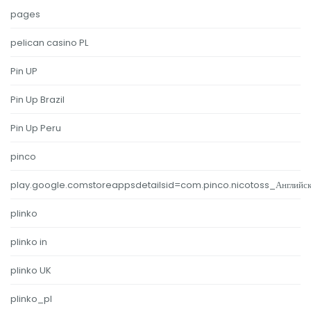
pages
pelican casino PL
Pin UP
Pin Up Brazil
Pin Up Peru
pinco
play.google.comstoreappsdetailsid=com.pinco.nicotoss_Английс
plinko
plinko in
plinko UK
plinko_pl