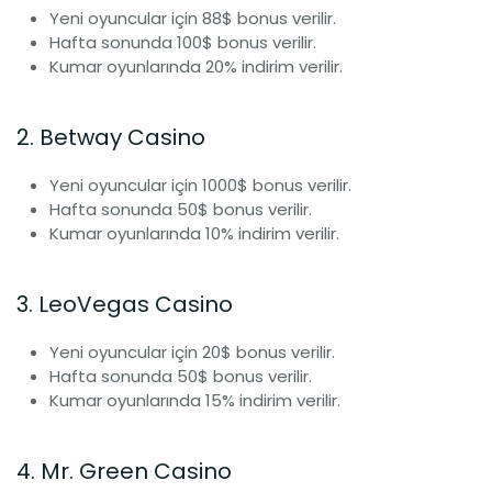
Yeni oyuncular için 88$ bonus verilir.
Hafta sonunda 100$ bonus verilir.
Kumar oyunlarında 20% indirim verilir.
2. Betway Casino
Yeni oyuncular için 1000$ bonus verilir.
Hafta sonunda 50$ bonus verilir.
Kumar oyunlarında 10% indirim verilir.
3. LeoVegas Casino
Yeni oyuncular için 20$ bonus verilir.
Hafta sonunda 50$ bonus verilir.
Kumar oyunlarında 15% indirim verilir.
4. Mr. Green Casino