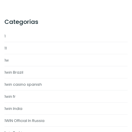
Categorías
1
11
1w
1win Brazil
1win casino spanish
1win fr
1win India
1WIN Official In Russia