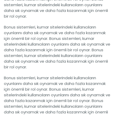
sistemleri, kumar sitelerindeki kullanıcıların oyunlarını
daha sık oynamak ve daha fazla kazanmak için önemli
bir rol oynar.
Bonus sistemleri, kumar sitelerindeki kullanıcıların
oyunlarını daha sık oynamak ve daha fazla kazanmak
için önemli bir rol oynar. Bonus sistemleri, kumar
sitelerindeki kullanıcıların oyunlarını daha sık oynamak ve
daha fazla kazanmak için önemli bir rol oynar. Bonus
sistemleri, kumar sitelerindeki kullanıcıların oyunlarını
daha sık oynamak ve daha fazla kazanmak için önemli
bir rol oynar.
Bonus sistemleri, kumar sitelerindeki kullanıcıların
oyunlarını daha sık oynamak ve daha fazla kazanmak
için önemli bir rol oynar. Bonus sistemleri, kumar
sitelerindeki kullanıcıların oyunlarını daha sık oynamak ve
daha fazla kazanmak için önemli bir rol oynar. Bonus
sistemleri, kumar sitelerindeki kullanıcıların oyunlarını
daha sık oynamak ve daha fazla kazanmak için önemli