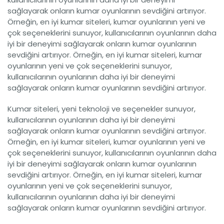
sağlayarak onların kumar oyunlarının sevdiğini artırıyor.
Örneğin, en iyi kumar siteleri, kumar oyunlarının yeni ve
çok seçeneklerini sunuyor, kullanıcılarının oyunlarının daha
iyi bir deneyimi sağlayarak onların kumar oyunlarının
sevdiğini artırıyor. Örneğin, en iyi kumar siteleri, kumar
oyunlarının yeni ve çok seçeneklerini sunuyor,
kullanıcılarının oyunlarının daha iyi bir deneyimi
sağlayarak onların kumar oyunlarının sevdiğini artırıyor.
Kumar siteleri, yeni teknoloji ve seçenekler sunuyor,
kullanıcılarının oyunlarının daha iyi bir deneyimi
sağlayarak onların kumar oyunlarının sevdiğini artırıyor.
Örneğin, en iyi kumar siteleri, kumar oyunlarının yeni ve
çok seçeneklerini sunuyor, kullanıcılarının oyunlarının daha
iyi bir deneyimi sağlayarak onların kumar oyunlarının
sevdiğini artırıyor. Örneğin, en iyi kumar siteleri, kumar
oyunlarının yeni ve çok seçeneklerini sunuyor,
kullanıcılarının oyunlarının daha iyi bir deneyimi
sağlayarak onların kumar oyunlarının sevdiğini artırıyor.