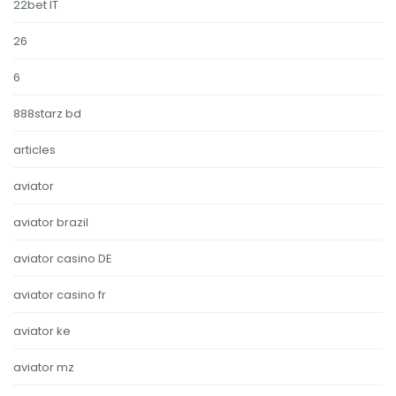
22bet IT
26
6
888starz bd
articles
aviator
aviator brazil
aviator casino DE
aviator casino fr
aviator ke
aviator mz