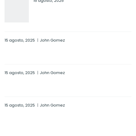
15 agosto, 2025
2025 самые перспективные площадки для
любителей азартных игр.2272
read the article
15 agosto, 2025
John Gomez
The Best Canadian On The Internet Casinos In 2025
read the article
15 agosto, 2025
John Gomez
1Win Azerbaycan bukmeker Rsmi Veb Sayt.1328
read the article
15 agosto, 2025
John Gomez
Casino Kampagner Læs Anmeldelser Af De Bedste
Casinoer
read the article