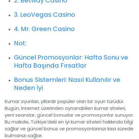
2. Betway Casino
3. LeoVegas Casino
4. Mr. Green Casino
Not:
Güncel Promosyonlar: Hafta Sonu ve
Hafta Başında Fırsatlar
Bonus Sistemleri: Nasıl Kullanılır ve
Neden İyi
Kumar oyunları, yıllardır popüler olan bir oyun türüdür.
Bugün, internet üzerinden oynanabilen kumar siteleri,
yeni seanslar, güncel bonuslar ve promosyonlar sunuyor.
Bu makale, Türkiye’deki en iyi kumar siteleri hakkında bilgi
sağlar ve güncel bonus ve promosyonlarınızı kısa sürede
bulmanızı sağlar.