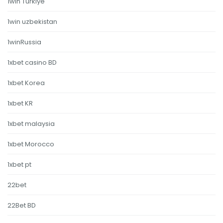
1win Turkiye
1win uzbekistan
1winRussia
1xbet casino BD
1xbet Korea
1xbet KR
1xbet malaysia
1xbet Morocco
1xbet pt
22bet
22Bet BD