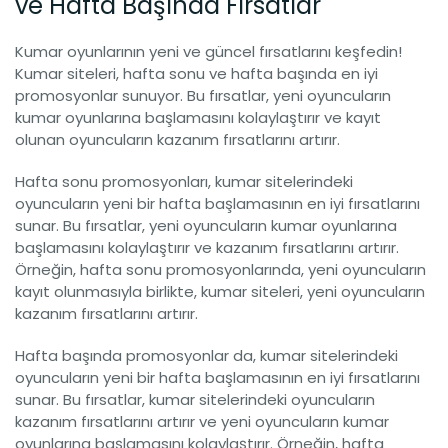
ve Hafta Başında Fırsatlar
Kumar oyunlarının yeni ve güncel fırsatlarını keşfedin!
Kumar siteleri, hafta sonu ve hafta başında en iyi
promosyonlar sunuyor. Bu fırsatlar, yeni oyuncuların
kumar oyunlarına başlamasını kolaylaştırır ve kayıt
olunan oyuncuların kazanım fırsatlarını artırır.
Hafta sonu promosyonları, kumar sitelerindeki
oyuncuların yeni bir hafta başlamasının en iyi fırsatlarını
sunar. Bu fırsatlar, yeni oyuncuların kumar oyunlarına
başlamasını kolaylaştırır ve kazanım fırsatlarını artırır.
Örneğin, hafta sonu promosyonlarında, yeni oyuncuların
kayıt olunmasıyla birlikte, kumar siteleri, yeni oyuncuların
kazanım fırsatlarını artırır.
Hafta başında promosyonlar da, kumar sitelerindeki
oyuncuların yeni bir hafta başlamasının en iyi fırsatlarını
sunar. Bu fırsatlar, kumar sitelerindeki oyuncuların
kazanım fırsatlarını artırır ve yeni oyuncuların kumar
oyunlarına başlamasını kolaylaştırır. Örneğin, hafta