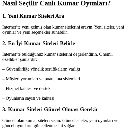
Nasıl Seçilir Canlı Kumar Oyunları?
1. Yeni Kumar Siteleri Ara
Internet’te yeni gelmiş olan kumar sitelerini arayın. Yeni siteler, yeni
oyunlar ve yeni seçenekler sunabilir.
2. En İyi Kumar Siteleri Belirle
İnternet’te bulduğunuz kumar sitelerini değerlendirin. Önemli
özellikler şunlardır:
– Güvenilirliğe yönelik sertifikaların varlığı
– Müşteri yorumları ve puanlama sistemleri
– Hizmet kalitesi ve destek
– Oyunların sayısı ve kalitesi
3. Kumar Siteleri Güncel Olması Gerekir
Güncel olan kumar siteleri seçin. Güncel siteler, yeni oyunları ve
güncel oyunların güncellenmesini sağlar.