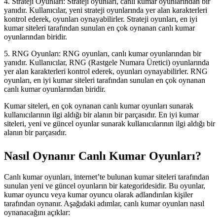
4. Strateji Oyunları: Strateji oyunları, canlı kumar oyunlarından bir
yanıdır. Kullanıcılar, yeni strateji oyunlarında yer alan karakterleri
kontrol ederek, oyunları oynayabilirler. Strateji oyunları, en iyi
kumar siteleri tarafından sunulan en çok oynanan canlı kumar
oyunlarından biridir.
5. RNG Oyunları: RNG oyunları, canlı kumar oyunlarından bir
yanıdır. Kullanıcılar, RNG (Rastgele Numara Üretici) oyunlarında
yer alan karakterleri kontrol ederek, oyunları oynayabilirler. RNG
oyunları, en iyi kumar siteleri tarafından sunulan en çok oynanan
canlı kumar oyunlarından biridir.
Kumar siteleri, en çok oynanan canlı kumar oyunları sunarak
kullanıcılarının ilgi aldığı bir alanın bir parçasıdır. En iyi kumar
siteleri, yeni ve güncel oyunlar sunarak kullanıcılarının ilgi aldığı bir
alanın bir parçasıdır.
Nasıl Oynanır Canlı Kumar Oyunları?
Canlı kumar oyunları, internet’te bulunan kumar siteleri tarafından
sunulan yeni ve güncel oyunların bir kategoridesidir. Bu oyunlar,
kumar oyuncu veya kumar oyuncu olarak adlandırılan kişiler
tarafından oynanır. Aşağıdaki adımlar, canlı kumar oyunları nasıl
oynanacağını açıklar: