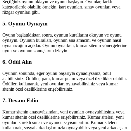
Seçtiğiniz oyunu tıklayın ve oyunu başlayın. Oyunlar, farklı
kategorilerde olabilir, örneğin, kart oyunları, sınav oyunları veya
rüzgar oyunları gibi.
5. Oyunu Oynayın
Oyunu başlatıldıktan sonra, oyunun kurallarını okuyun ve oyunu
oynayın. Oyunun kuralları, oyunun ana amacını ve oyunun nasıl
oynanacağını açıklar. Oyunu oynarken, kumar sitenin yönergelerine
uyun ve oyunun sonuçlarını izleyin.
6. Ödül Alın
Oyunun sonunda, eğer oyunu başarıyla oynadıysanız, ödül
alabilirsiniz. Ödüller, para, kumar puanı veya özel özellikler olabilir.
Ödülleri kullanarak, yeni oyunları oynayabilirsiniz veya kumar
sitenin özel özelliklerine erişebilirsiniz.
7. Devam Edin
Kumar sitenin anasayfasından, yeni oyunları oynayabilirsiniz veya
kumar sitenin özel özelliklerine erişebilirsiniz. Kumar siteleri, yeni
oyunları sürekli sunar ve oyuncu sayısını artırır. Kumar siteleri
kullanarak, sosyal arkadaşlarınızla oynayabilir veya yeni arkadaşları