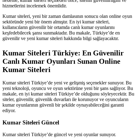
nedenle, kumar siteleri seçmeden önce, sitenin güvenilirliğini ve
hizmetlerini incelemek önemlidir.
Kumar siteleri, yeni bir zaman damlasının sonucu olan online oyun
sektöründe yeni bir önem almıştır. En iyi kumar siteleri,
kullanıcıların güvenilir bir ortamda canlı kumar oyunlarını
keşfedebilecek şansı sunmaktadır. Bu makale, Türkiye’de en
güvenilir ve yeni kumar siteleri hakkında bilgi sağlayacaktır.
Kumar Siteleri Türkiye: En Güvenilir
Canlı Kumar Oyunları Sunan Online
Kumar Siteleri
Kumar siteleri Türkiye’de yeni ve gelişmiş seçenekler sunuyor. Bu
yeni teknoloji, oyuncu ve oyun sektörüne yeni bir şans sağlıyor. Bu
makale, en iyi kumar siteleri Türkiye’de olduğunu söyleyecektir. Bu
siteler, güvenilir, güvenlik duvarları ile korunuyor ve oyuncuların
kumar oyunlarının güvenli bir şekilde oynayabileceğini garanti
ediyor.
Kumar Siteleri Güncel
Kumar siteleri Türkiye’de güncel ve yeni oyunlar sunuyor.