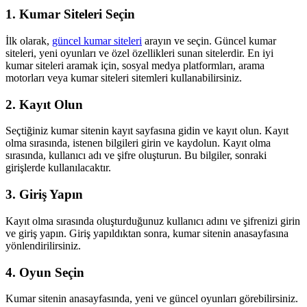
1. Kumar Siteleri Seçin
İlk olarak,
güncel kumar siteleri
arayın ve seçin. Güncel kumar
siteleri, yeni oyunları ve özel özellikleri sunan sitelerdir. En iyi
kumar siteleri aramak için, sosyal medya platformları, arama
motorları veya kumar siteleri sitemleri kullanabilirsiniz.
2. Kayıt Olun
Seçtiğiniz kumar sitenin kayıt sayfasına gidin ve kayıt olun. Kayıt
olma sırasında, istenen bilgileri girin ve kaydolun. Kayıt olma
sırasında, kullanıcı adı ve şifre oluşturun. Bu bilgiler, sonraki
girişlerde kullanılacaktır.
3. Giriş Yapın
Kayıt olma sırasında oluşturduğunuz kullanıcı adını ve şifrenizi girin
ve giriş yapın. Giriş yapıldıktan sonra, kumar sitenin anasayfasına
yönlendirilirsiniz.
4. Oyun Seçin
Kumar sitenin anasayfasında, yeni ve güncel oyunları görebilirsiniz.