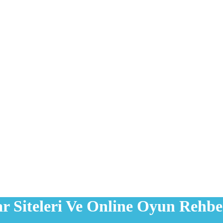
r Siteleri Ve Online Oyun Rehbe