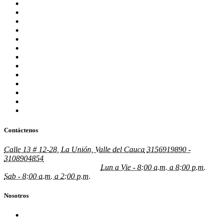
sweet bonanza
sweet bonanza TR
test
updates
verde casino hungary
verde casino poland
verde casino romania
Vovan Casino
vulkan vegas germany
William Gómez Valencia – MBA
Комета Казино
Новая папка
Швеция
Contáctenos
Calle 13 # 12-28, La Unión, Valle del Cauca
3156919890 -
3108904854
gustavogonzalez@grupojyg.com.co
johngomez@grupojyg.com.co
Lun a Vie - 8:00 a.m. a 8:00 p.m.
Sab - 8:00 a.m. a 2:00 p.m.
Nosotros
Nuestra Empresa