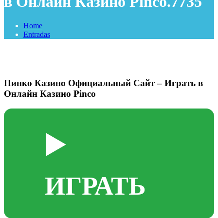
в Онлайн Казино Pinco.7735
Home
Entradas
Пинко Казино Официальный Сайт – Играть в
Онлайн Казино Pinco
▶️
ИГРАТЬ