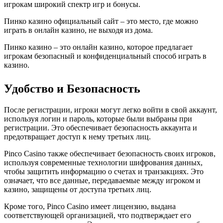
игрокам широкий спектр игр и бонусы.
Пинко казино официальный сайт – это место, где можно
играть в онлайн казино, не выходя из дома.
Пинко казино – это онлайн казино, которое предлагает
игрокам безопасный и конфиденциальный способ играть в
казино.
Удобство и Безопасность
После регистрации, игроки могут легко войти в свой аккаунт,
используя логин и пароль, которые были выбраны при
регистрации. Это обеспечивает безопасность аккаунта и
предотвращает доступ к нему третьих лиц.
Pinco Casino также обеспечивает безопасность своих игроков,
используя современные технологии шифрования данных,
чтобы защитить информацию о счетах и транзакциях. Это
означает, что все данные, передаваемые между игроком и
казино, защищены от доступа третьих лиц.
Кроме того, Pinco Casino имеет лицензию, выдана
соответствующей организацией, что подтверждает его