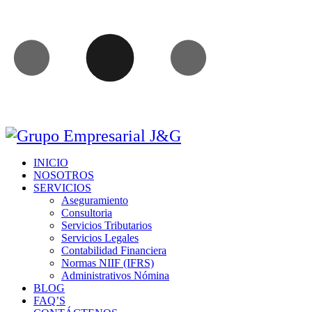
INICIO
NOSOTROS
SERVICIOS
Aseguramiento
Consultoria
Servicios Tributarios
Servicios Legales
Contabilidad Financiera
Normas NIIF (IFRS)
Administrativos Nómina
BLOG
FAQ’S