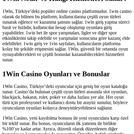
1Win, Türkiye’deki popüler online casino platformudur. 1win casino
olarak da bilinen bu platform, kullanıcılarına çeşitli oyun türleri
sunarak eğlence ve kazanma şansını sağlar. 1win giriş yapma süreci
basit ve hızlıdır, kullanıcılar hesap oluşturup oyunlara giriş
yapabilirler. 1win bet ile spor yarışmaları, ligler ve diğer spor
etkinliklerini takip edebilir ve yarışmalar sonucuna göre kazanç elde
edebilirler. 1win giriş ve 1vin sayfaları, kullanıcıların platforma
kolay bir şekilde erişmesini sağlar. 1Win, güvenli bir ortamda oyun
oynayabilecekleri ve çeşitli bonuslar kazanabilecekleri hizmetleri
sunar.
1Win Casino Oyunları ve Bonuslar
1Win Casino, Türkiye’deki oyuncular için geniş bir oyun kataloğu
sunar. Casino’da bulunan çeşitli oyun türleri arasında slot oyunları,
blackjack, bakarat, rolet, poker ve daha fazlası yer alır. Her oyun
türü için profesyonel ve kullanıcı dostu bir arayüz sunulur, böylece
oyuncuların oyunları kolayca deneyimleyebilmesi sağlanır.
1Win Casino, yeni kaydolma bonusu ile yeni oyunculara karşı özel
bir teklif sunar. Bu bonus, oyuncuların ilk yatırımı ile birlikte
%100’ye kadar artar. Ayrıca, düzenli olarak düzenlenen diğer