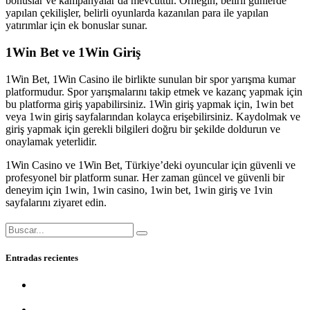
bonuslar ve kampanyalar da mevcuttur. Örneğin, belirli günlerde
yapılan çekilişler, belirli oyunlarda kazanılan para ile yapılan
yatırımlar için ek bonuslar sunar.
1Win Bet ve 1Win Giriş
1Win Bet, 1Win Casino ile birlikte sunulan bir spor yarışma kumar
platformudur. Spor yarışmalarını takip etmek ve kazanç yapmak için
bu platforma giriş yapabilirsiniz. 1Win giriş yapmak için, 1win bet
veya 1win giriş sayfalarından kolayca erişebilirsiniz. Kaydolmak ve
giriş yapmak için gerekli bilgileri doğru bir şekilde doldurun ve
onaylamak yeterlidir.
1Win Casino ve 1Win Bet, Türkiye’deki oyuncular için güvenli ve
profesyonel bir platform sunar. Her zaman güncel ve güvenli bir
deneyim için 1win, 1win casino, 1win bet, 1win giriş ve 1vin
sayfalarını ziyaret edin.
Entradas recientes
онлайн 2025 года ключевые критерии качества и
честности.2123
2025 самые перспективные площадки для любителей