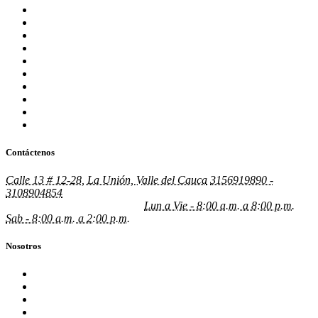
updates
verde casino hungary
verde casino poland
verde casino romania
Vovan Casino
vulkan vegas germany
William Gómez Valencia – MBA
Комета Казино
Новая папка
Швеция
Contáctenos
Calle 13 # 12-28, La Unión, Valle del Cauca
3156919890 -
3108904854
gustavogonzalez@grupojyg.com.co
johngomez@grupojyg.com.co
Lun a Vie - 8:00 a.m. a 8:00 p.m.
Sab - 8:00 a.m. a 2:00 p.m.
Nosotros
Nuestra Empresa
Blog
Preguntas Frecuentes
Equipo