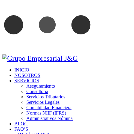
INICIO
NOSOTROS
SERVICIOS
Aseguramiento
Consultoria
Servicios Tributarios
Servicios Legales
Contabilidad Financiera
Normas NIIF (IFRS)
Administrativos Nómina
BLOG
FAQ’S