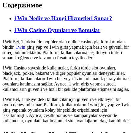
Содержимое
1Win Nedir ve Hangi Hizmetleri Sunar?
1Win Casino Oyunları ve Bonuslar
1WinBet, Türkiye’de popüler olan online casino platformlarından
biridir.
1win
giriş yap ve 1win giriş yapmak için basit ve güvenli bir
süreç bulunmaktadır. Platform, kullanıcılarına çeşitli oyun türleri
sunarak eğlence ve kazanma fırsatını teşvik eder.
1Win Casino sayesinde kullanıcılar, farklı türde slot oyunları,
blackjack, poker, bakarat ve diğer popüler oyunları deneyebilirler.
Platform, kullanıcıların 1win bet veya 1vin kullanarak para yatırarak
oyunlara katılmasını sağlar. Ayrıca, 1 win giriş yapma süreci,
kullanıcıların güvenli ve hızlı bir şekilde platforma erişmesini sağlar.
1WinBet, Türkiye’deki kullanıcılar için güvenli ve etkileyici bir
oyun deneyimi sunar. Platform, kullanıcıların 1win giriş yap ve 1win
giriş yaparak oyunlara kolay bir şekilde erişebilmesi için
tasarlanmıştır. Ayrıca, çeşitli bonus ve kampanyalar sayesinde
kullanıcılar, oyunlara katılmanın ekstra avantajlarını da çıkarabilirler.