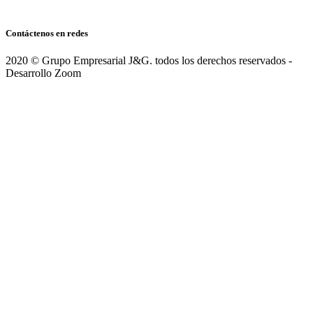
Contáctenos en redes
2020 © Grupo Empresarial J&G. todos los derechos reservados -
Desarrollo Zoom