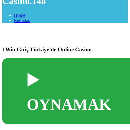
Casino.148
Home
Entradas
1Win Giriş Türkiye’de Online Casino
▶️
OYNAMAK