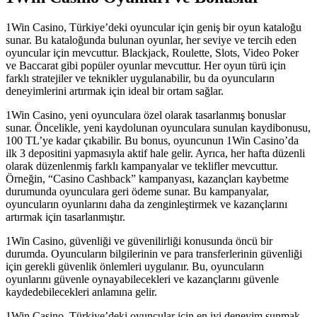
1Win Casino, Türkiye’deki oyuncular için geniş bir oyun kataloğu
sunar. Bu kataloğunda bulunan oyunlar, her seviye ve tercih eden
oyuncular için mevcuttur. Blackjack, Roulette, Slots, Video Poker
ve Baccarat gibi popüler oyunlar mevcuttur. Her oyun türü için
farklı stratejiler ve teknikler uygulanabilir, bu da oyuncuların
deneyimlerini artırmak için ideal bir ortam sağlar.
1Win Casino, yeni oyunculara özel olarak tasarlanmış bonuslar
sunar. Öncelikle, yeni kaydolunan oyunculara sunulan kaydibonusu,
100 TL’ye kadar çıkabilir. Bu bonus, oyuncunun 1Win Casino’da
ilk 3 depositini yapmasıyla aktif hale gelir. Ayrıca, her hafta düzenli
olarak düzenlenmiş farklı kampanyalar ve teklifler mevcuttur.
Örneğin, “Casino Cashback” kampanyası, kazançları kaybetme
durumunda oyunculara geri ödeme sunar. Bu kampanyalar,
oyuncuların oyunlarını daha da zenginleştirmek ve kazançlarını
artırmak için tasarlanmıştır.
1Win Casino, güvenliği ve güvenilirliği konusunda öncü bir
durumda. Oyuncuların bilgilerinin ve para transferlerinin güvenliği
için gerekli güvenlik önlemleri uygulanır. Bu, oyuncuların
oyunlarını güvenle oynayabilecekleri ve kazançlarını güvenle
kaydedebilecekleri anlamına gelir.
1Win Casino, Türkiye’deki oyuncular için en iyi deneyim sunmak