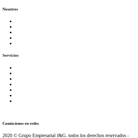
Nosotros
Nuestra Empresa
Blog
Preguntas Frecuentes
Equipo
¡Contáctenos ahora!
Servicios
Aseguramiento
Consultoria
Servicios Tributarios
Contabilidad Financiera
Normas Internacionales NIIF (IFRS)
Administrativos Nómina
Servicios Legales
Contáctenos en redes
2020 © Grupo Empresarial J&G. todos los derechos reservados -