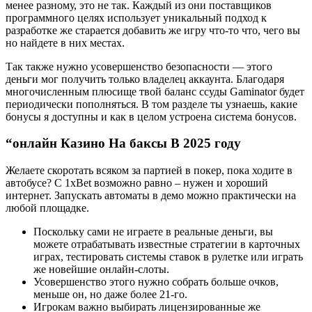
менее разному, это не так. Каждый из они поставщиков
программного целях использует уникальный подход к
разработке же старается добавить же игру что-то что, чего вы
но найдете в них местах.
Так также нужно усовершенство безопасности — этого
деньги мог получить только владелец аккаунта. Благодаря
многочисленным плюсище твой баланс ссуды Gaminator будет
периодически пополняться. В том разделе ты узнаешь, какие
бонусы я доступны и как в целом устроена система бонусов.
“онлайн Казино На баксы В 2025 году
Желаете скоротать всяком за партией в покер, пока ходите в
автобусе? С 1xBet возможно равно – нужен и хороший
интернет. Запускать автоматы в демо можно практически на
любой площадке.
Поскольку сами не играете в реальные деньги, вы
можете отрабатывать известные стратегии в карточных
играх, тестировать системы ставок в рулетке или играть
же новейшие онлайн-слоты.
Усовершенство этого нужно собрать больше очков,
меньше он, но даже более 21-го.
Игрокам важно выбирать лицензированные же