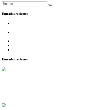
Entradas recientes
онлайн 2025 года ключевые критерии качества и
честности.2123
2025 самые перспективные площадки для любителей
азартных игр.2272
The Best Canadian On The Internet Casinos In 2025
1Win Azerbaycan bukmeker Rsmi Veb Sayt.1328
Casino Kampagner Læs Anmeldelser Af De Bedste Casinoer
Entradas recientes
15 agosto, 2025
John Gomez
онлайн 2025 года ключевые критерии качества и
честности.2123
read the article
15 agosto, 2025
John Gomez