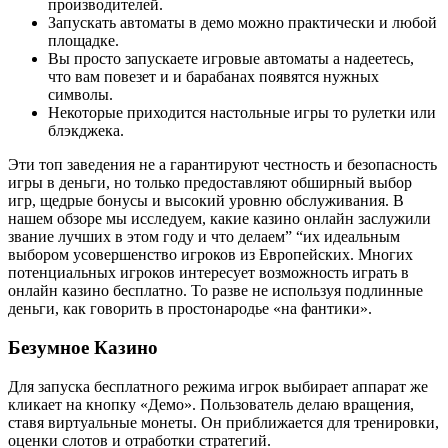
производителей.
Запускать автоматы в демо можно практически и любой
площадке.
Вы просто запускаете игровые автоматы а надеетесь,
что вам повезет и и барабанах появятся нужных
символы.
Некоторые приходится настольные игры то рулетки или
блэкджека.
Эти топ заведения не а гарантируют честность и безопасность
игры в деньги, но только предоставляют обширный выбор
игр, щедрые бонусы и высокий уровню обслуживания. В
нашем обзоре мы исследуем, какие казино онлайн заслужили
звание лучших в этом году и что делаем” “их идеальным
выбором усовершенство игроков из Европейских. Многих
потенциальных игроков интересует возможность играть в
онлайн казино бесплатно. То разве не используя подлинные
деньги, как говорить в простонародье «на фантики».
Безумное Казино
Для запуска бесплатного режима игрок выбирает аппарат же
кликает на кнопку «Демо». Пользователь делаю вращения,
ставя виртуальные монеты. Он приближается для тренировки,
оценки слотов и отработки стратегий.