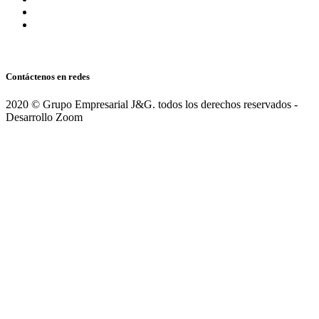
Administrativos Nómina
Servicios Legales
Contáctenos en redes
2020 © Grupo Empresarial J&G. todos los derechos reservados -
Desarrollo Zoom