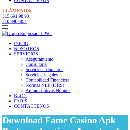
CONTÁCTENOS
LLÁMENOS:
315 691 98 90
310 8904854
INICIO
NOSOTROS
SERVICIOS
Aseguramiento
Consultoria
Servicios Tributarios
Servicios Legales
Contabilidad Financiera
Normas NIIF (IFRS)
Administrativos Nómina
BLOG
FAQ’S
CONTÁCTENOS
Download Fame Casino Apk