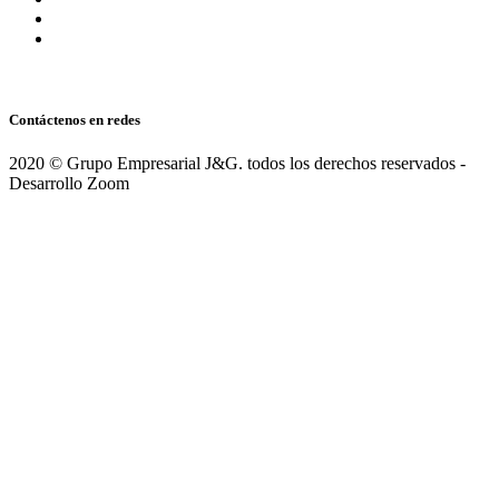
Administrativos Nómina
Servicios Legales
Contáctenos en redes
2020 © Grupo Empresarial J&G. todos los derechos reservados -
Desarrollo Zoom