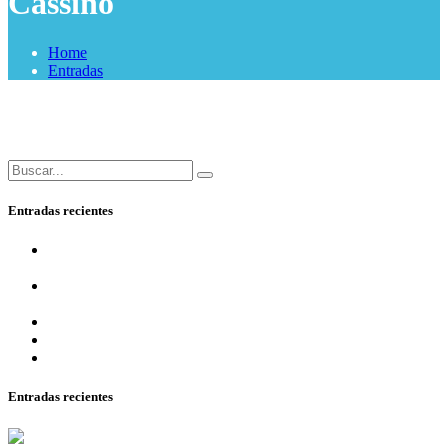
Cassino
Home
Entradas
Entradas recientes
онлайн 2025 года ключевые критерии качества и
честности.2123
2025 самые перспективные площадки для любителей
азартных игр.2272
The Best Canadian On The Internet Casinos In 2025
1Win Azerbaycan bukmeker Rsmi Veb Sayt.1328
Casino Kampagner Læs Anmeldelser Af De Bedste Casinoer
Entradas recientes