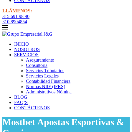
CONTÁCTENOS
LLÁMENOS:
315 691 98 90
310 8904854
INICIO
NOSOTROS
SERVICIOS
Aseguramiento
Consultoria
Servicios Tributarios
Servicios Legales
Contabilidad Financiera
Normas NIIF (IFRS)
Administrativos Nómina
BLOG
FAQ’S
CONTÁCTENOS
Mostbet Apostas Esportivas &