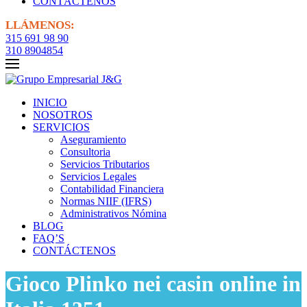
CONTÁCTENOS
LLÁMENOS:
315 691 98 90
310 8904854
INICIO
NOSOTROS
SERVICIOS
Aseguramiento
Consultoria
Servicios Tributarios
Servicios Legales
Contabilidad Financiera
Normas NIIF (IFRS)
Administrativos Nómina
BLOG
FAQ’S
CONTÁCTENOS
Gioco Plinko nei casin online in