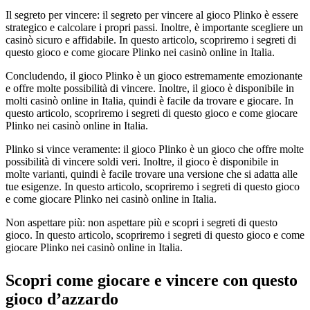
Il segreto per vincere: il segreto per vincere al gioco Plinko è essere
strategico e calcolare i propri passi. Inoltre, è importante scegliere un
casinò sicuro e affidabile. In questo articolo, scopriremo i segreti di
questo gioco e come giocare Plinko nei casinò online in Italia.
Concludendo, il gioco Plinko è un gioco estremamente emozionante
e offre molte possibilità di vincere. Inoltre, il gioco è disponibile in
molti casinò online in Italia, quindi è facile da trovare e giocare. In
questo articolo, scopriremo i segreti di questo gioco e come giocare
Plinko nei casinò online in Italia.
Plinko si vince veramente: il gioco Plinko è un gioco che offre molte
possibilità di vincere soldi veri. Inoltre, il gioco è disponibile in
molte varianti, quindi è facile trovare una versione che si adatta alle
tue esigenze. In questo articolo, scopriremo i segreti di questo gioco
e come giocare Plinko nei casinò online in Italia.
Non aspettare più: non aspettare più e scopri i segreti di questo
gioco. In questo articolo, scopriremo i segreti di questo gioco e come
giocare Plinko nei casinò online in Italia.
Scopri come giocare e vincere con questo
gioco d’azzardo