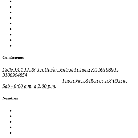
verde casino hungary
verde casino poland
verde casino romania
Vovan Casino
vulkan vegas germany
William Gómez Valencia – MBA
Комета Казино
Новая папка
Швеция
Contáctenos
Calle 13 # 12-28, La Unión, Valle del Cauca
3156919890 -
3108904854
gustavogonzalez@grupojyg.com.co
johngomez@grupojyg.com.co
Lun a Vie - 8:00 a.m. a 8:00 p.m.
Sab - 8:00 a.m. a 2:00 p.m.
Nosotros
Nuestra Empresa
Blog
Preguntas Frecuentes
Equipo
¡Contáctenos ahora!