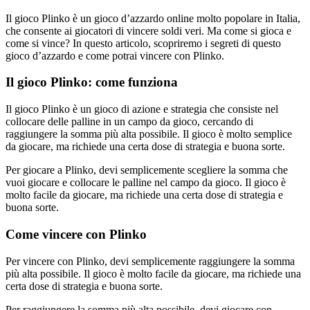
Il gioco Plinko è un gioco d’azzardo online molto popolare in Italia,
che consente ai giocatori di vincere soldi veri. Ma come si gioca e
come si vince? In questo articolo, scopriremo i segreti di questo
gioco d’azzardo e come potrai vincere con Plinko.
Il gioco Plinko: come funziona
Il gioco Plinko è un gioco di azione e strategia che consiste nel
collocare delle palline in un campo da gioco, cercando di
raggiungere la somma più alta possibile. Il gioco è molto semplice
da giocare, ma richiede una certa dose di strategia e buona sorte.
Per giocare a Plinko, devi semplicemente scegliere la somma che
vuoi giocare e collocare le palline nel campo da gioco. Il gioco è
molto facile da giocare, ma richiede una certa dose di strategia e
buona sorte.
Come vincere con Plinko
Per vincere con Plinko, devi semplicemente raggiungere la somma
più alta possibile. Il gioco è molto facile da giocare, ma richiede una
certa dose di strategia e buona sorte.
Per raggiungere la somma più alta possibile, devi giocare con