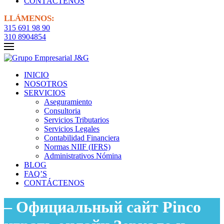
CONTÁCTENOS
LLÁMENOS:
315 691 98 90
310 8904854
INICIO
NOSOTROS
SERVICIOS
Aseguramiento
Consultoria
Servicios Tributarios
Servicios Legales
Contabilidad Financiera
Normas NIIF (IFRS)
Administrativos Nómina
BLOG
FAQ’S
CONTÁCTENOS
– Официальный сайт Pinco