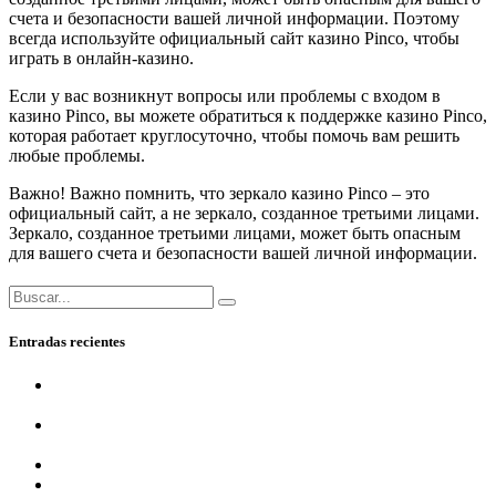
счета и безопасности вашей личной информации. Поэтому
всегда используйте официальный сайт казино Pinco, чтобы
играть в онлайн-казино.
Если у вас возникнут вопросы или проблемы с входом в
казино Pinco, вы можете обратиться к поддержке казино Pinco,
которая работает круглосуточно, чтобы помочь вам решить
любые проблемы.
Важно! Важно помнить, что зеркало казино Pinco – это
официальный сайт, а не зеркало, созданное третьими лицами.
Зеркало, созданное третьими лицами, может быть опасным
для вашего счета и безопасности вашей личной информации.
Entradas recientes
онлайн 2025 года ключевые критерии качества и
честности.2123
2025 самые перспективные площадки для любителей
азартных игр.2272
The Best Canadian On The Internet Casinos In 2025
1Win Azerbaycan bukmeker Rsmi Veb Sayt.1328