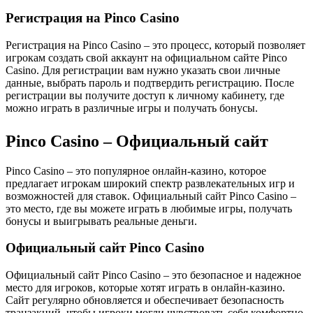
Регистрация на Pinco Casino
Регистрация на Pinco Casino – это процесс, который позволяет
игрокам создать свой аккаунт на официальном сайте Pinco
Casino. Для регистрации вам нужно указать свои личные
данные, выбрать пароль и подтвердить регистрацию. После
регистрации вы получите доступ к личному кабинету, где
можно играть в различные игры и получать бонусы.
Pinco Casino – Официальный сайт
Pinco Casino – это популярное онлайн-казино, которое
предлагает игрокам широкий спектр развлекательных игр и
возможностей для ставок. Официальный сайт Pinco Casino –
это место, где вы можете играть в любимые игры, получать
бонусы и выигрывать реальные деньги.
Официальный сайт Pinco Casino
Официальный сайт Pinco Casino – это безопасное и надежное
место для игроков, которые хотят играть в онлайн-казино.
Сайт регулярно обновляется и обеспечивает безопасность
транзакций, чтобы игроки могли чувствовать себя комфортно