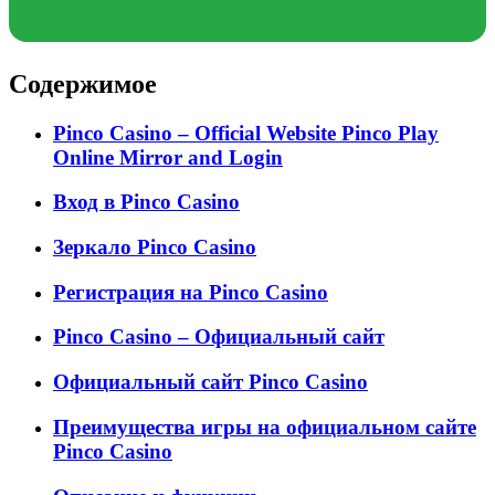
Содержимое
Pinco Casino – Official Website Pinco Play
Online Mirror and Login
Вход в Pinco Casino
Зеркало Pinco Casino
Регистрация на Pinco Casino
Pinco Casino – Официальный сайт
Официальный сайт Pinco Casino
Преимущества игры на официальном сайте
Pinco Casino