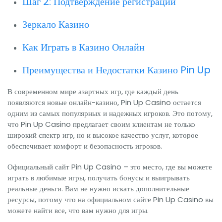
Шаг 2: Подтверждение регистрации
Зеркало Казино
Как Играть в Казино Онлайн
Преимущества и Недостатки Казино Pin Up
В современном мире азартных игр, где каждый день
появляются новые онлайн-казино, Pin Up Casino остается
одним из самых популярных и надежных игроков. Это потому,
что Pin Up Casino предлагает своим клиентам не только
широкий спектр игр, но и высокое качество услуг, которое
обеспечивает комфорт и безопасность игроков.
Официальный сайт Pin Up Casino – это место, где вы можете
играть в любимые игры, получать бонусы и выигрывать
реальные деньги. Вам не нужно искать дополнительные
ресурсы, потому что на официальном сайте Pin Up Casino вы
можете найти все, что вам нужно для игры.