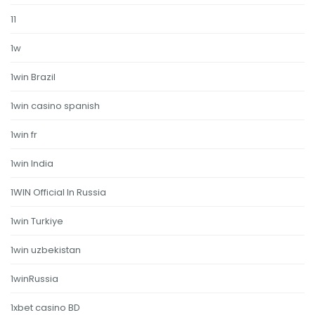
11
1w
1win Brazil
1win casino spanish
1win fr
1win India
1WIN Official In Russia
1win Turkiye
1win uzbekistan
1winRussia
1xbet casino BD