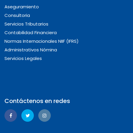
Aseguramiento
Consultoria
Servicios Tributarios
Contabilidad Financiera
Normas Internacionales NIIF (IFRS)
Administrativos Nómina
Servicios Legales
Contáctenos en redes