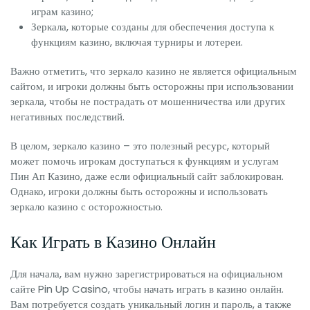
играм казино;
Зеркала, которые созданы для обеспечения доступа к
функциям казино, включая турниры и лотереи.
Важно отметить, что зеркало казино не является официальным
сайтом, и игроки должны быть осторожны при использовании
зеркала, чтобы не пострадать от мошенничества или других
негативных последствий.
В целом, зеркало казино – это полезный ресурс, который
может помочь игрокам доступаться к функциям и услугам
Пин Ап Казино, даже если официальный сайт заблокирован.
Однако, игроки должны быть осторожны и использовать
зеркало казино с осторожностью.
Как Играть в Казино Онлайн
Для начала, вам нужно зарегистрироваться на официальном
сайте Pin Up Casino, чтобы начать играть в казино онлайн.
Вам потребуется создать уникальный логин и пароль, а также