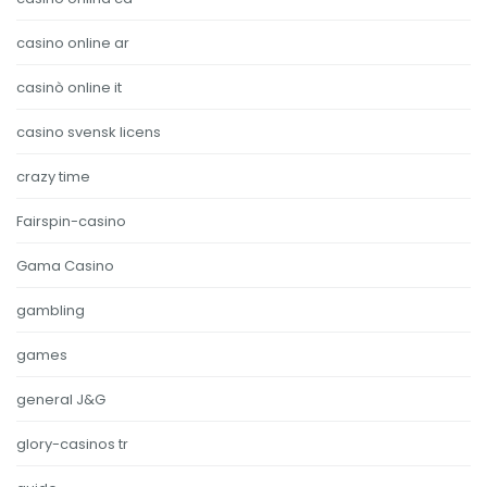
casino online ar
casinò online it
casino svensk licens
crazy time
Fairspin-casino
Gama Casino
gambling
games
general J&G
glory-casinos tr