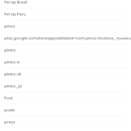
Pin Up Brazil
Pin Up Peru
pinco
play.google.comstoreappsdetailsid=com.pinco.nicotoss_Английс
plinko
plinko in
plinko UK
plinko_pl
Post
posts
press