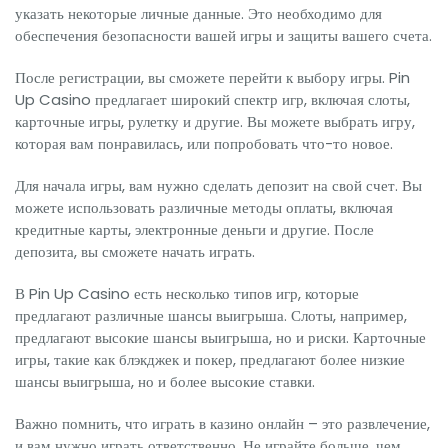
указать некоторые личные данные. Это необходимо для
обеспечения безопасности вашей игры и защиты вашего счета.
После регистрации, вы сможете перейти к выбору игры. Pin
Up Casino предлагает широкий спектр игр, включая слоты,
карточные игры, рулетку и другие. Вы можете выбрать игру,
которая вам понравилась, или попробовать что-то новое.
Для начала игры, вам нужно сделать депозит на свой счет. Вы
можете использовать различные методы оплаты, включая
кредитные карты, электронные деньги и другие. После
депозита, вы сможете начать играть.
В Pin Up Casino есть несколько типов игр, которые
предлагают различные шансы выигрыша. Слоты, например,
предлагают высокие шансы выигрыша, но и риски. Карточные
игры, такие как блэкджек и покер, предлагают более низкие
шансы выигрыша, но и более высокие ставки.
Важно помнить, что играть в казино онлайн – это развлечение,
и вам нужно играть ответственно. Не играйте больше, чем