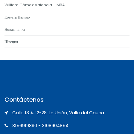
William Gómez Valencia – MBA
Комета Казино
Новая папка
Швеция
Contáctenos
Calle 13 # 12-28, La Unión, Valle del Cauca
3156919890 - 3108904854