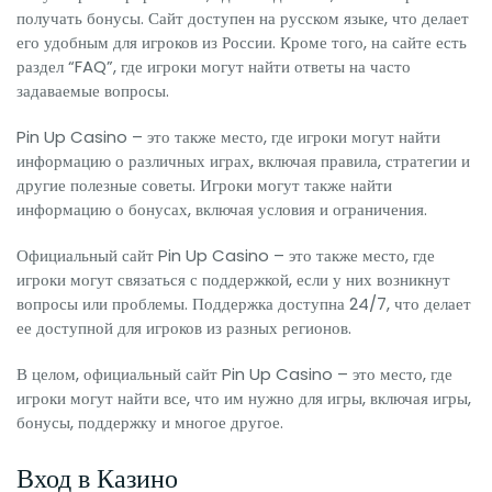
получать бонусы. Сайт доступен на русском языке, что делает
его удобным для игроков из России. Кроме того, на сайте есть
раздел “FAQ”, где игроки могут найти ответы на часто
задаваемые вопросы.
Pin Up Casino – это также место, где игроки могут найти
информацию о различных играх, включая правила, стратегии и
другие полезные советы. Игроки могут также найти
информацию о бонусах, включая условия и ограничения.
Официальный сайт Pin Up Casino – это также место, где
игроки могут связаться с поддержкой, если у них возникнут
вопросы или проблемы. Поддержка доступна 24/7, что делает
ее доступной для игроков из разных регионов.
В целом, официальный сайт Pin Up Casino – это место, где
игроки могут найти все, что им нужно для игры, включая игры,
бонусы, поддержку и многое другое.
Вход в Казино