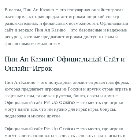
В целом, Пин Ап Казино – это популярная онлайн-игровая
платформа, которая предлагает игрокам широкий спектр
развлекательных и финансовых возможностей. Официальный
сайт и зеркало Пин Ап Казино – это безопасные и надежные
ресурсы, которые предлагают игрокам доступ к играм и
финансовым возможностям.
Пин Ап Казино: Официальный Сайт и
Онлайн-Игрок
Пин Ап Казино – это популярная онлайн-игровая платформа,
которая предлагает игрокам из России и других стран играть в
азартные игры, такие как рулетка, бинго, слоты и другие.
Официальный сайт Pin Up Casino – это место, где игроки
могут найти все, что им нужно для игры: игры, бонусы,
поддержка и многое другое.
Официальный сайт Pin Up Casino – это место, где игроки
могут зарегистрироваться, сделать депозит, начать играть и