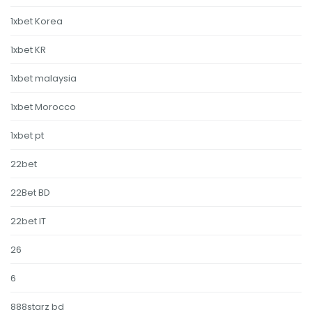
1xbet Korea
1xbet KR
1xbet malaysia
1xbet Morocco
1xbet pt
22bet
22Bet BD
22bet IT
26
6
888starz bd