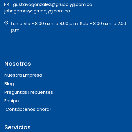
gustavogonzalez@grupojyg.com.co
johngomez@grupojyg.com.co
Lun a Vie - 8:00 a.m. a 8:00 p.m. Sab - 8:00 a.m. a 2:00
p.m.
Nosotros
Nuestra Empresa
Blog
Preguntas Frecuentes
Equipo
¡Contáctenos ahora!
Servicios