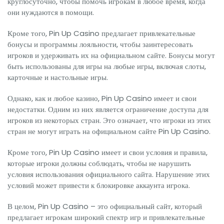
круглосуточно, чтобы помочь игрокам в любое время, когда
они нуждаются в помощи.
Кроме того, Pin Up Casino предлагает привлекательные
бонусы и программы лояльности, чтобы заинтересовать
игроков и удерживать их на официальном сайте. Бонусы могут
быть использованы для игры на любые игры, включая слоты,
карточные и настольные игры.
Однако, как и любое казино, Pin Up Casino имеет и свои
недостатки. Одним из них является ограничение доступа для
игроков из некоторых стран. Это означает, что игроки из этих
стран не могут играть на официальном сайте Pin Up Casino.
Кроме того, Pin Up Casino имеет и свои условия и правила,
которые игроки должны соблюдать, чтобы не нарушить
условия использования официального сайта. Нарушение этих
условий может привести к блокировке аккаунта игрока.
В целом, Pin Up Casino – это официальный сайт, который
предлагает игрокам широкий спектр игр и привлекательные