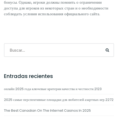
бонусы. Однако, игроки должны помнить о ограничении
доступа для игроков из некоторых стран и о необходимости
соблюдать условия использования официального сайта.
Entradas recientes
онлайн 2025 года ключевые критерии качества и честности.2123
2025 самые перспективные площадки для любителей азартных игр.2272
The Best Canadian On The Internet Casinos In 2025