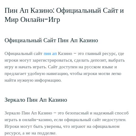
Пин Ап Казино: Официальный Сайт и
Мир Онлайн-Игр
Официальный Сайт Пин Ап Казино
Официальный сайт
пин ап
Казино – это главный ресурс, где
игроки могут зарегистрироваться, сделать депозит, выбрать
игру и начать играть. Сайт доступен на русском языке и
предлагает удобную навигацию, чтобы игроки могли легко
найти нужную информацию.
Зеркало Пин Ап Казино
Зеркало Пин Ап Казино – это безопасный и надежный способ
играть в онлайн-казино, если официальный сайт недоступен.
Игроки могут быть уверены, что играют на официальном
ресурсе, а не на подделке.