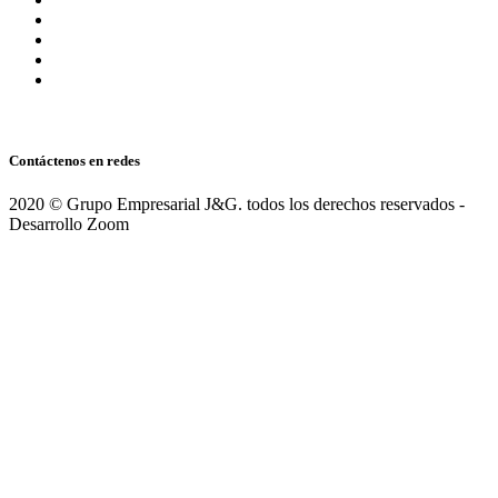
Contabilidad Financiera
Normas Internacionales NIIF (IFRS)
Administrativos Nómina
Servicios Legales
Contáctenos en redes
2020 © Grupo Empresarial J&G. todos los derechos reservados -
Desarrollo Zoom