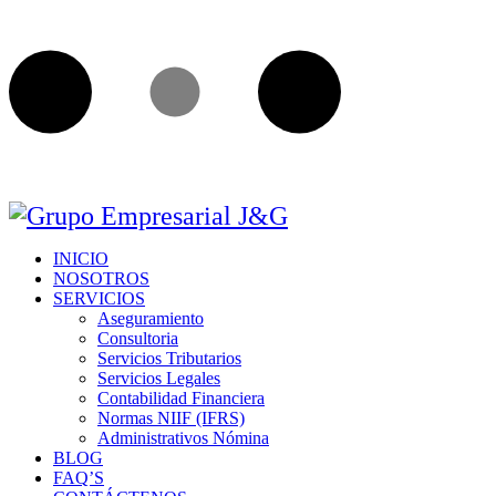
INICIO
NOSOTROS
SERVICIOS
Aseguramiento
Consultoria
Servicios Tributarios
Servicios Legales
Contabilidad Financiera
Normas NIIF (IFRS)
Administrativos Nómina
BLOG
FAQ’S