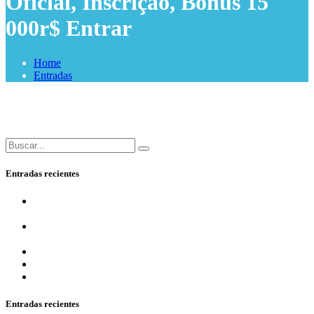
Oficial, Inscrição, Bônus 15
000r$ Entrar
Home
Entradas
Entradas recientes
онлайн 2025 года ключевые критерии качества и
честности.2123
2025 самые перспективные площадки для любителей
азартных игр.2272
The Best Canadian On The Internet Casinos In 2025
1Win Azerbaycan bukmeker Rsmi Veb Sayt.1328
Casino Kampagner Læs Anmeldelser Af De Bedste Casinoer
Entradas recientes