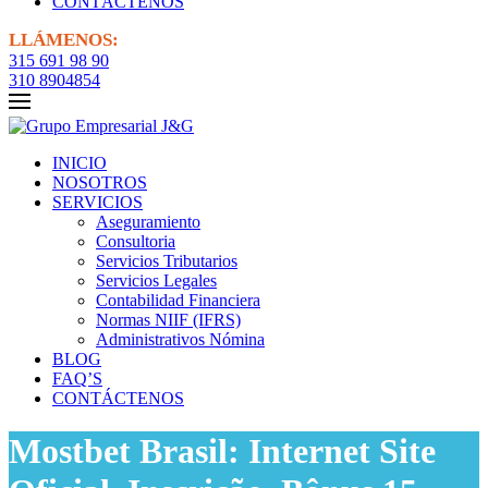
CONTÁCTENOS
LLÁMENOS:
315 691 98 90
310 8904854
INICIO
NOSOTROS
SERVICIOS
Aseguramiento
Consultoria
Servicios Tributarios
Servicios Legales
Contabilidad Financiera
Normas NIIF (IFRS)
Administrativos Nómina
BLOG
FAQ’S
CONTÁCTENOS
Mostbet Brasil: Internet Site