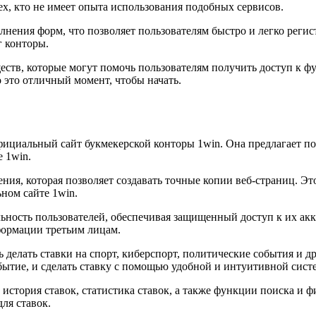
х, кто не имеет опыта использования подобных сервисов.
нения форм, что позволяет пользователям быстро и легко регист
г конторы.
ществ, которые могут помочь пользователям получить доступ к
о это отличный момент, чтобы начать.
официальный сайт букмекерской конторы 1win. Она предлагает по
 1win.
ения, которая позволяет создавать точные копии веб-страниц. Это
ном сайте 1win.
ьность пользователей, обеспечивая защищенный доступ к их акка
формации третьим лицам.
 делать ставки на спорт, киберспорт, политические события и д
бытие, и сделать ставку с помощью удобной и интуитивной сист
 история ставок, статистика ставок, а также функции поиска и ф
ля ставок.