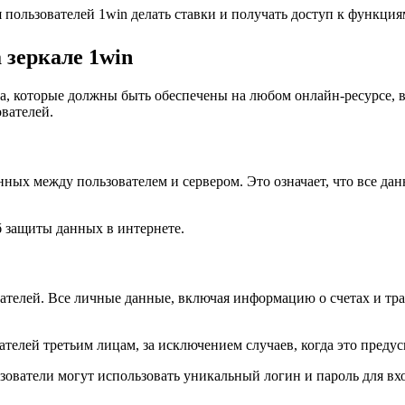
я пользователей 1win делать ставки и получать доступ к функци
 зеркале 1win
а, которые должны быть обеспечены на любом онлайн-ресурсе, вк
вателей.
ных между пользователем и сервером. Это означает, что все да
 защиты данных в интернете.
ателей. Все личные данные, включая информацию о счетах и тра
ателей третьим лицам, за исключением случаев, когда это преду
ьзователи могут использовать уникальный логин и пароль для вх