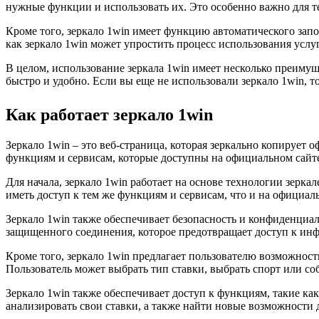
нужные функции и использовать их. Это особенно важно для те
Кроме того, зеркало 1win имеет функцию автоматического запол
как зеркало 1win может упростить процесс использования услу
В целом, использование зеркала 1win имеет несколько преиму
быстро и удобно. Если вы еще не использовали зеркало 1win, т
Как работает зеркало 1win
Зеркало 1win – это веб-страница, которая зеркально копирует 
функциям и сервисам, которые доступны на официальном сайте
Для начала, зеркало 1win работает на основе технологии зеркал
иметь доступ к тем же функциям и сервисам, что и на официаль
Зеркало 1win также обеспечивает безопасность и конфиденциал
защищенного соединения, которое предотвращает доступ к ин
Кроме того, зеркало 1win предлагает пользователю возможность
Пользователь может выбрать тип ставки, выбрать спорт или со
Зеркало 1win также обеспечивает доступ к функциям, такие как
анализировать свои ставки, а также найти новые возможности д