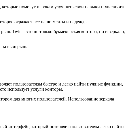
м, которые помогут игрокам улучшить свои навыки и увеличить
которое отражает все наши мечты и надежды.
ыш. 1win – это не только букмекерская контора, но и зеркало,
ы на выигрыш.
воляет пользователям быстро и легко найти нужные функции,
асто использует услуги конторы.
ктором для многих пользователей. Использование зеркала
ный интерфейс, который позволяет пользователям легко найти