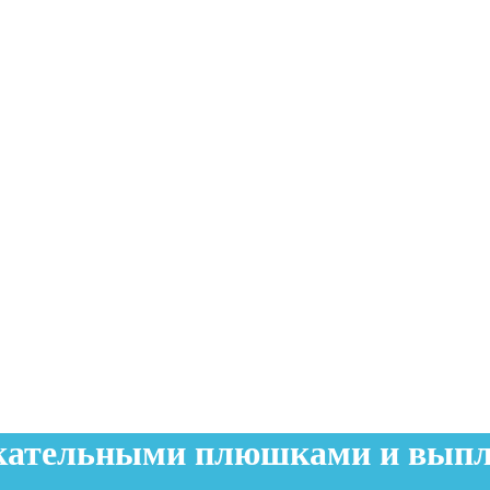
екательными плюшками и вып