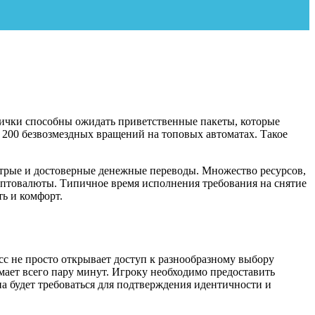
ички способны ожидать приветственные пакеты, которые
 200 безвозмездных вращений на топовых автоматах. Такое
трые и достоверные денежные переводы. Множество ресурсов,
риптовалюты. Типичное время исполнения требования на снятие
ть и комфорт.
сс не просто открывает доступ к разнообразному выбору
мает всего пару минут. Игроку необходимо предоставить
а будет требоваться для подтверждения идентичности и