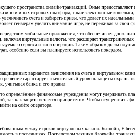
ущего пространства онлайн-транзакций. Оные предоставляют и
азино и иных игровых платформ, такие электронные кошельки, ка
увеличивать счета и забирать призы, что делает их идеальными
оляет геймерам уделить внимание игре, не переживая за свои ф
средством мобильные приложения, что обеспечивает дополнител
 включая виртуальные валюты, что расширяет трансграничных о
ользуемого сервиса и типа операции. Таким образом до эксплуа
рат, особенно если вы планируете использовать покердом.
ащищенных вариантов зачисления на счета в виртуальном кази
. Это решение гарантирует значительный уровень защиты охран
к, учитывая банка и его правил.
 что определённые финансовые учреждения могут удерживать пла
дой, так как защита остается приоритетом. Чтобы осуществить ф
айти на сайте оператора.
ребованным между игроков виртуальных казино. Биткойн, Ether
мость в посредниках. Посредством техники блокчейн, транзакц