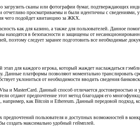
о загрузить сканы или фотографии бумаг, подтверждающих инди
ли отчетливо просматриваемы и были идентичны с сведениями, 
для чего подойдет квитанцию за ЖКХ.
асность как для казино, а также для пользователей. Данное помо
тивы находятся в безопасности и защищены от несанкционированн
ей, поэтому следует заранее подготовить все необходимые доку
тап для каждого игрока, который жаждет наслаждаться гэмблинго
ву. Данные платформы позволяют моментально транслировать ср
твует уклониться от необходимости вводить сведения банковско
sa и MasterCard. Данный способ отличается достоверностью и у
атели отдают предпочтение этот метод благодаря его многофунк
например, как Bitcoin и Ethereum. Данный передовой подход, 
х предпочтений пользователя и доступных возможностей в конк
обы создать максимально удобный геймплей.