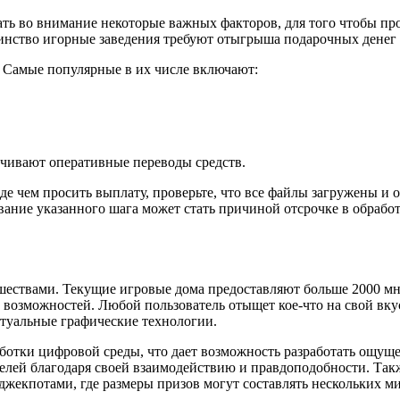
ть во внимание некоторые важных факторов, для того чтобы про
шинство игорные заведения требуют отыгрыша подарочных денег 
. Самые популярные в их числе включают:
ечивают оперативные переводы средств.
де чем просить выплату, проверьте, что все файлы загружены и
ние указанного шага может стать причиной отсрочке в обработк
шествами. Текущие игровые дома предоставляют больше 2000 мн
возможностей. Любой пользователь отыщет кое-что на свой вку
туальные графические технологии.
ботки цифровой среды, что дает возможность разработать ощущ
телей благодаря своей взаимодействию и правдоподобности. Так
жекпотами, где размеры призов могут составлять нескольких м