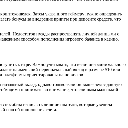
ь криптокошелек. Затем указанного геймеру нужно определить
агать бонусы за внедрение крипты при депозите средств, что
телей. Недостаток нужды распространять личной данными с
надежным способом пополнения игрового баланса в казино.
иступить к игре. Важно учитывать, что величина минимального
 задают наименьший первоначальный вклад в размере $10 или
ти платформы ориентированы на новичков.
а начальный вклад, однако только если он выше чем заданную
 необходимо принимать во внимание, что слишком маленький
а способны начислять лишние платежи, которые увеличат
ый способ пополнения счета.