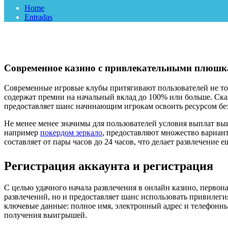
Home
Entradas
Современное казино с привлекательными плюшк
Современные игровые клубы притягивают пользователей не то
содержат премии на начальный вклад до 100% или больше. Ска
предоставляет шанс начинающим игрокам освоить ресурсом без
Не менее менее значимы для пользователей условия выплат в
например
покердом зеркало
, предоставляют множество вариант
составляет от пары часов до 24 часов, что делает развлечение
Регистрация аккаунта и регистрация
С целью удачного начала развлечения в онлайн казино, первон
развлечений, но и предоставляет шанс использовать привилег
ключевые данные: полное имя, электронный адрес и телефонны
получения выигрышей.