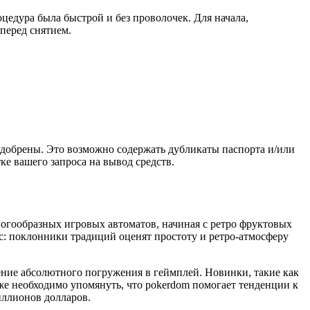
цедура была быстрой и без проволочек. Для начала,
перед снятием.
 одобрены. Это возможно содержать дубликаты паспорта и/или
е вашего запроса на вывод средств.
огообразных игровых автоматов, начиная с ретро фруктовых
с: поклонники традиций оценят простоту и ретро-атмосферу
ение абсолютного погружения в геймплей. Новинки, такие как
же необходимо упомянуть, что pokerdom помогает тенденции к
иллионов долларов.