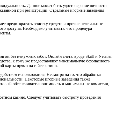
видуальность. Данное может быть удостоверение личности
указанной при регистрации. Отдельные игорные заведения
гает предотвратить очистку средств и прочие нелегальные
ого доступа. Необходимо учитывать, что процедура
менты.
м без ненужных забот. Онлайн счета, вроде Skrill и Neteller,
едства, к тому же предоставляют максимальную безопасность
й карты прямо на сайте казино.
добством использования. Несмотря на то, что обработка
циональности. Некоторые игорные заведения также
который обеспечивает анонимность и минимальные комиссии,
ретном казино. Следует учитывать быстроту проведения