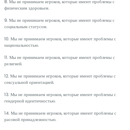
8. Мы не принимаем игроков, которые имеют проблемы с
физическим здоровьем.
9. Мы не принимаем игроков, которые имеют проблемы с
социальным статусом.
10. Мы не принимаем игроков, которые имеют проблемы с
национальностью.
11. Мы не принимаем игроков, которые имеют проблемы с
религией.
12. Мы не принимаем игроков, которые имеют проблемы с
сексуальной ориентацией.
13. Мы не принимаем игроков, которые имеют проблемы с
гендерной идентичностью.
14. Мы не принимаем игроков, которые имеют проблемы с
расовой принадлежностью.