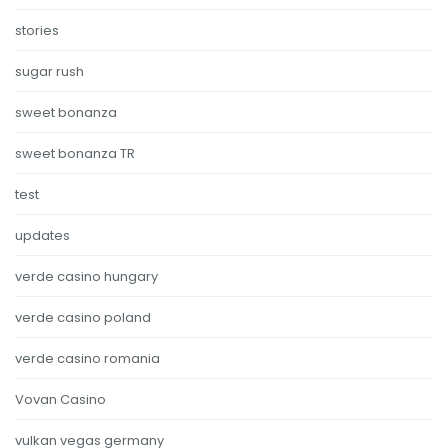
stories
sugar rush
sweet bonanza
sweet bonanza TR
test
updates
verde casino hungary
verde casino poland
verde casino romania
Vovan Casino
vulkan vegas germany