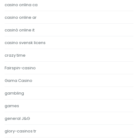
casino onlina ca
casino online ar
casinò online it
casino svensk licens
crazy time
Fairspin-casino
Gama Casino
gambling
games
general J&G
glory-casinos tr