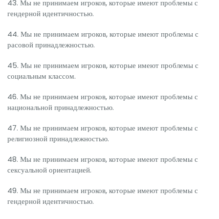
43. Мы не принимаем игроков, которые имеют проблемы с
гендерной идентичностью.
44. Мы не принимаем игроков, которые имеют проблемы с
расовой принадлежностью.
45. Мы не принимаем игроков, которые имеют проблемы с
социальным классом.
46. Мы не принимаем игроков, которые имеют проблемы с
национальной принадлежностью.
47. Мы не принимаем игроков, которые имеют проблемы с
религиозной принадлежностью.
48. Мы не принимаем игроков, которые имеют проблемы с
сексуальной ориентацией.
49. Мы не принимаем игроков, которые имеют проблемы с
гендерной идентичностью.