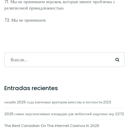
71. Мы не принимаем игроков, которые имеют проблемы с
религиозной принадлежностью.
72. Мы не принимаем
Entradas recientes
онлайн 2025 года ключевые критерии качества и честности.2123
2025 самые перспективные площадки для любителей азартных игр.2272
The Best Canadian On The Internet Casinos In 2025