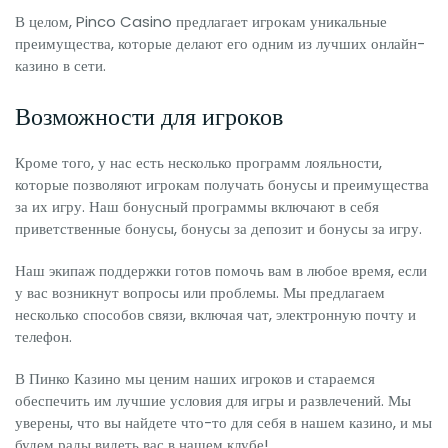
В целом, Pinco Casino предлагает игрокам уникальные
преимущества, которые делают его одним из лучших онлайн-
казино в сети.
Возможности для игроков
Кроме того, у нас есть несколько программ лояльности,
которые позволяют игрокам получать бонусы и преимущества
за их игру. Наш бонусный программы включают в себя
приветственные бонусы, бонусы за депозит и бонусы за игру.
Наш экипаж поддержки готов помочь вам в любое время, если
у вас возникнут вопросы или проблемы. Мы предлагаем
несколько способов связи, включая чат, электронную почту и
телефон.
В Пинко Казино мы ценим наших игроков и стараемся
обеспечить им лучшие условия для игры и развлечений. Мы
уверены, что вы найдете что-то для себя в нашем казино, и мы
будем рады видеть вас в нашем клубе!