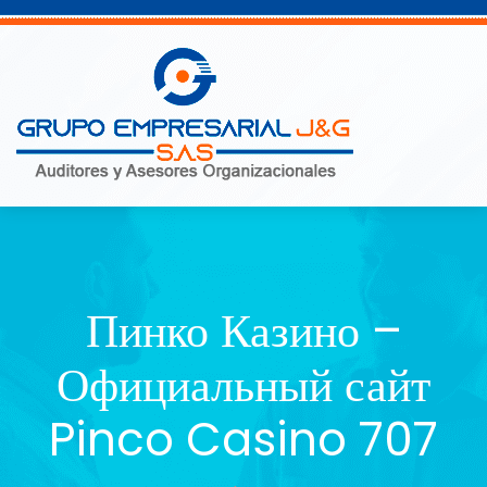
Пинко Казино –
Официальный сайт
Pinco Casino 707