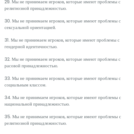
29. Мы не принимаем игроков, которые имеют проблемы с
религиозной принадлежностью.
30. Мы не принимаем игроков, которые имеют проблемы с
сексуальной ориентацией.
31. Мы не принимаем игроков, которые имеют проблемы с
гендерной идентичностью.
32. Мы не принимаем игроков, которые имеют проблемы с
расовой принадлежностью.
33. Мы не принимаем игроков, которые имеют проблемы с
социальным классом.
34. Мы не принимаем игроков, которые имеют проблемы с
национальной принадлежностью.
35. Мы не принимаем игроков, которые имеют проблемы с
религиозной принадлежностью.