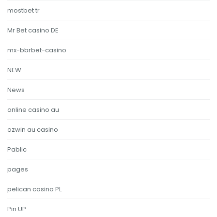
mostbet tr
Mr Bet casino DE
mx-bbrbet-casino
NEW
News
online casino au
ozwin au casino
Pablic
pages
pelican casino PL
Pin UP