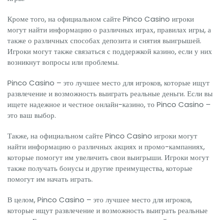
Кроме того, на официальном сайте Pinco Casino игроки
могут найти информацию о различных играх, правилах игры, а
также о различных способах депозита и снятия выигрышей.
Игроки могут также связаться с поддержкой казино, если у них
возникнут вопросы или проблемы.
Pinco Casino – это лучшее место для игроков, которые ищут
развлечение и возможность выиграть реальные деньги. Если вы
ищете надежное и честное онлайн-казино, то Pinco Casino –
это ваш выбор.
Также, на официальном сайте Pinco Casino игроки могут
найти информацию о различных акциях и промо-кампаниях,
которые помогут им увеличить свои выигрыши. Игроки могут
также получать бонусы и другие преимущества, которые
помогут им начать играть.
В целом, Pinco Casino – это лучшее место для игроков,
которые ищут развлечение и возможность выиграть реальные