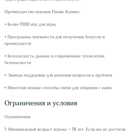
Преимущества игроков Пинко Казино:
• Более 1000 игр для игры
• Программы лояльности для получения бонусов и
преимуществ
• Безопасность данных и современные технологии
безопасности
• Экипаж поддержки для решения вопросов и проблем
• Многочисленные способы связи для общения с нами
Ограничения и условия
Ограничения:
1. Минимальный возраст игрока – 18 лет. Если вы не достигли