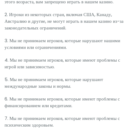
этого возраста, вам запрещено играть в нашем казино.
2. Игроки из некоторых стран, включая США, Канаду,
Австралию и другие, не могут играть в нашем казино из-за
законодательных ограничений.
3. Мы не принимаем игроков, которые нарушают нашими
условиями или ограничениями.
4. Мы не принимаем игроков, которые имеют проблемы с
игрой или зависимостью.
5. Мы не принимаем игроков, которые нарушают
международные законы и нормы.
6. Мы не принимаем игроков, которые имеют проблемы с
финансированием или кредитами.
7. Мы не принимаем игроков, которые имеют проблемы с
психическим здоровьем.