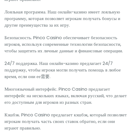
Лояльная программа. Наш онлайн-казино имеет лояльную
программу, которая позволяет игрокам получать бонусы и
другие преимущества за их игру.
Безопасность. Pinco Casino обеспечивает безопасность
игроков, используя современные технологии безопасности,
чтобы защитить их личные данные и финансовые операции.
24/7 поддержка. Наш онлайн-казино предлагает 24/7
поддержку, чтобы игроки могли получить помощь в любое
время, если они ее需要.
Многоязычный интерфейс. Pinco Casino предлагает
интерфейс на нескольких языках, включая русский, что делает
его доступным для игроков из разных стран.
Кэшбэк. Pinco Casino предлагает кэшбэк, который позволяет
игрокам получать часть своих ставок обратно, если они
играют правильно.