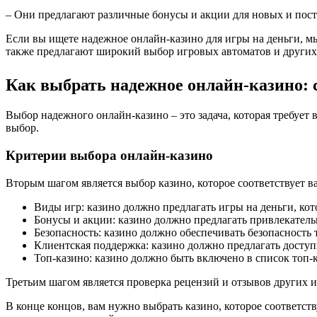
– Они предлагают различные бонусы и акции для новых и пос
Если вы ищете надежное онлайн-казино для игры на деньги, м
также предлагают широкий выбор игровых автоматов и других
Как выбрать надежное онлайн-казино: 
Выбор надежного онлайн-казино – это задача, которая требует
выбор.
Критерии выбора онлайн-казино
Вторым шагом является выбор казино, которое соответствует в
Виды игр: казино должно предлагать игры на деньги, кото
Бонусы и акции: казино должно предлагать привлекатель
Безопасность: казино должно обеспечивать безопасност
Клиентская поддержка: казино должно предлагать дост
Топ-казино: казино должно быть включено в список топ-
Третьим шагом является проверка рецензий и отзывов других иг
В конце концов, вам нужно выбрать казино, которое соответс