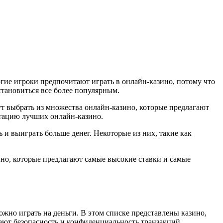
гие игроки предпочитают играть в онлайн-казино, потому что
становиться все более популярным.
ут выбрать из множества онлайн-казино, которые предлагают
утацию лучших онлайн-казино.
 и выиграть больше денег. Некоторые из них, такие как
ино, которые предлагают самые высокие ставки и самые
жно играть на деньги. В этом списке представлены казино,
ают безопасность и конфиденциальность транзакций.