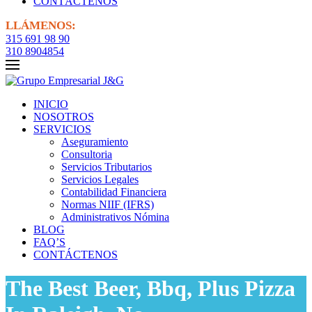
CONTÁCTENOS
LLÁMENOS:
315 691 98 90
310 8904854
INICIO
NOSOTROS
SERVICIOS
Aseguramiento
Consultoria
Servicios Tributarios
Servicios Legales
Contabilidad Financiera
Normas NIIF (IFRS)
Administrativos Nómina
BLOG
FAQ’S
CONTÁCTENOS
The Best Beer, Bbq, Plus Pizza