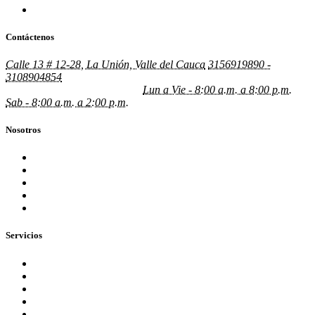
Швеция
Contáctenos
Calle 13 # 12-28, La Unión, Valle del Cauca
3156919890 -
3108904854
gustavogonzalez@grupojyg.com.co
johngomez@grupojyg.com.co
Lun a Vie - 8:00 a.m. a 8:00 p.m.
Sab - 8:00 a.m. a 2:00 p.m.
Nosotros
Nuestra Empresa
Blog
Preguntas Frecuentes
Equipo
¡Contáctenos ahora!
Servicios
Aseguramiento
Consultoria
Servicios Tributarios
Contabilidad Financiera
Normas Internacionales NIIF (IFRS)