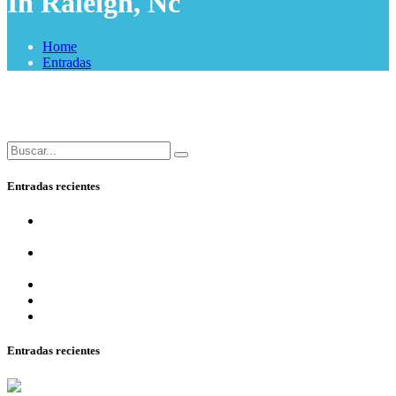
In Raleigh, Nc
Home
Entradas
Entradas recientes
онлайн 2025 года ключевые критерии качества и
честности.2123
2025 самые перспективные площадки для любителей
азартных игр.2272
The Best Canadian On The Internet Casinos In 2025
1Win Azerbaycan bukmeker Rsmi Veb Sayt.1328
Casino Kampagner Læs Anmeldelser Af De Bedste Casinoer
Entradas recientes