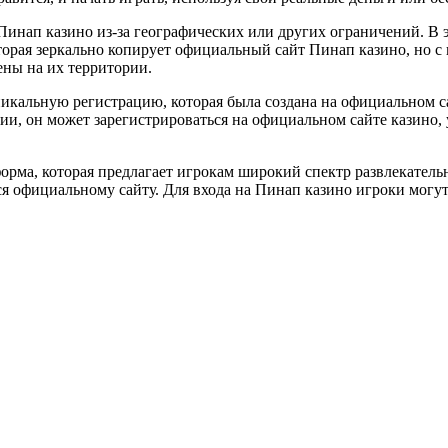
Пинап казино из-за географических или других ограничений. В э
которая зеркально копирует официальный сайт Пинап казино, но 
ены на их территории.
икальную регистрацию, которая была создана на официальном са
ции, он может зарегистрироваться на официальном сайте казино,
форма, которая предлагает игрокам широкий спектр развлекател
ься официальному сайту. Для входа на Пинап казино игроки мог
ти.2123
тных игр.2272