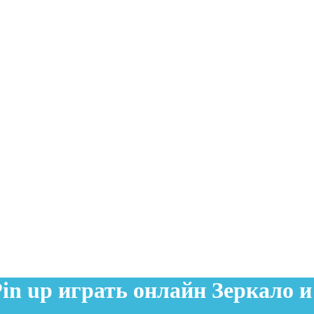
n up играть онлайн Зеркало и 