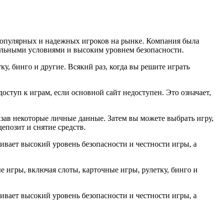
 популярных и надежных игроков на рынке. Компания была
ательными условиями и высоким уровнем безопасности.
у, бинго и другие. Всякий раз, когда вы решите играть
доступ к играм, если основной сайт недоступен. Это означает,
азав некоторые личные данные. Затем вы можете выбрать игру,
епозит и снятие средств.
ивает высокий уровень безопасности и честности игры, а
е игры, включая слоты, карточные игры, рулетку, бинго и
ивает высокий уровень безопасности и честности игры, а