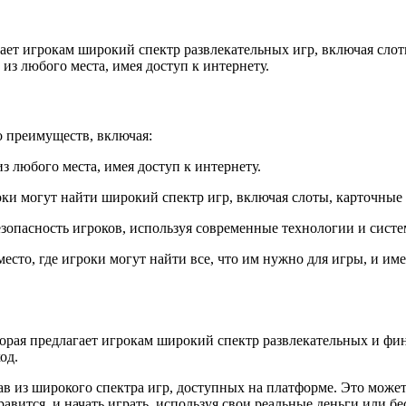
агает игрокам широкий спектр развлекательных игр, включая сло
 из любого места, имея доступ к интернету.
о преимуществ, включая:
з любого места, имея доступ к интернету.
ки могут найти широкий спектр игр, включая слоты, карточные 
езопасность игроков, используя современные технологии и систе
 место, где игроки могут найти все, что им нужно для игры, и и
торая предлагает игрокам широкий спектр развлекательных и фи
од.
ав из широкого спектра игр, доступных на платформе. Это может
равится, и начать играть, используя свои реальные деньги или б