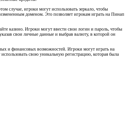
том случае, игроки могут использовать зеркало, чтобы
с измененным доменом. Это позволяет игрокам играть на Пинап
йте казино. Игроки могут ввести свои логин и пароль, чтобы
 указав свои личные данные и выбрав валюту, в которой он
ьных и финансовых возможностей. Игроки могут играть на
ут использовать свою уникальную регистрацию, которая была