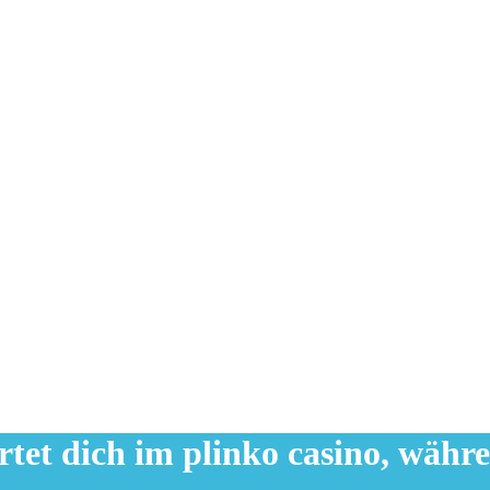
tet dich im plinko casino, währe