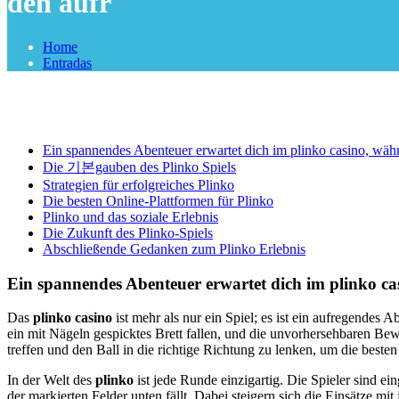
den aufr
Home
Entradas
Ein spannendes Abenteuer erwartet dich im plinko casino, wä
Die 기본gauben des Plinko Spiels
Strategien für erfolgreiches Plinko
Die besten Online-Plattformen für Plinko
Plinko und das soziale Erlebnis
Die Zukunft des Plinko-Spiels
Abschließende Gedanken zum Plinko Erlebnis
Ein spannendes Abenteuer erwartet dich im plinko c
Das
plinko casino
ist mehr als nur ein Spiel; es ist ein aufregendes 
ein mit Nägeln gespicktes Brett fallen, und die unvorhersehbaren Be
treffen und den Ball in die richtige Richtung zu lenken, um die besten
In der Welt des
plinko
ist jede Runde einzigartig. Die Spieler sind e
der markierten Felder unten fällt. Dabei steigern sich die Einsätze m