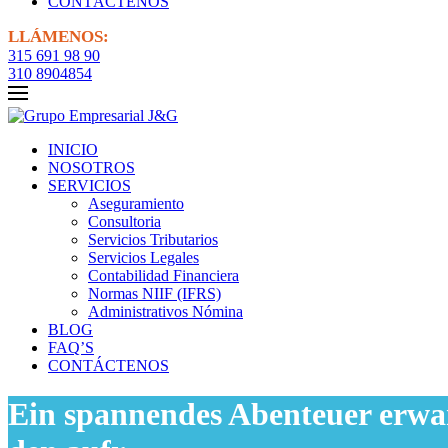
CONTÁCTENOS
LLÁMENOS:
315 691 98 90
310 8904854
INICIO
NOSOTROS
SERVICIOS
Aseguramiento
Consultoria
Servicios Tributarios
Servicios Legales
Contabilidad Financiera
Normas NIIF (IFRS)
Administrativos Nómina
BLOG
FAQ’S
CONTÁCTENOS
Ein spannendes Abenteuer erwar