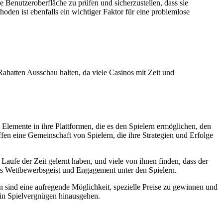
e Benutzeroberfläche zu prüfen und sicherzustellen, dass sie
oden ist ebenfalls ein wichtiger Faktor für eine problemlose
abatten Ausschau halten, da viele Casinos mit Zeit und
e Elemente in ihre Plattformen, die es den Spielern ermöglichen, den
ffen eine Gemeinschaft von Spielern, die ihre Strategien und Erfolge
Laufe der Zeit gelernt haben, und viele von ihnen finden, dass der
ls Wettbewerbsgeist und Engagement unter den Spielern.
n sind eine aufregende Möglichkeit, spezielle Preise zu gewinnen und
rein Spielvergnügen hinausgehen.