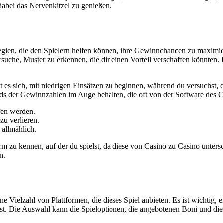
dabei das Nervenkitzel zu genießen.
tegien, die den Spielern helfen können, ihre Gewinnchancen zu maximie
ersuche, Muster zu erkennen, die dir einen Vorteil verschaffen könnten
nt es sich, mit niedrigen Einsätzen zu beginnen, während du versuchst, 
nds der Gewinnzahlen im Auge behalten, die oft von der Software des Ca
fen werden.
zu verlieren.
 allmählich.
tform zu kennen, auf der du spielst, da diese von Casino zu Casino unter
n.
eine Vielzahl von Plattformen, die dieses Spiel anbieten. Es ist wichtig
st. Die Auswahl kann die Spieloptionen, die angebotenen Boni und die 