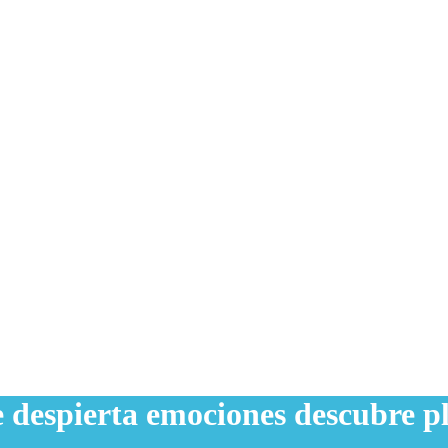
e despierta emociones descubre p