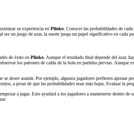
maximizar su experiencia en
Plinko
. Conocer las probabilidades de cada
 ser un juego de azar, la suerte juega un papel significativo en cada par
ades de éxito en
Plinko
. Aunque el resultado final depende del azar, ha
 observar los patrones de caída de la bola en partidas previas. Aunque es
o que se desee asumir. Por ejemplo, algunos jugadores prefieren aposta
emios, a pesar de que las probabilidades sean más bajas. Evaluar la propi
 empezar a jugar. Esto ayudará a los jugadores a mantenerse dentro de u
rar: