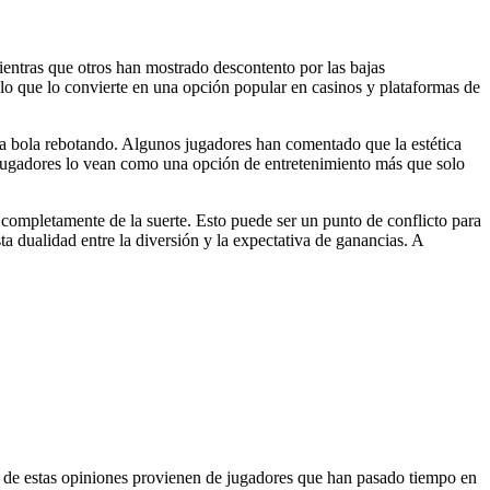
entras que otros han mostrado descontento por las bajas
, lo que lo convierte en una opción popular en casinos y plataformas de
 la bola rebotando. Algunos jugadores han comentado que la estética
 jugadores lo vean como una opción de entretenimiento más que solo
 completamente de la suerte. Esto puede ser un punto de conflicto para
ta dualidad entre la diversión y la expectativa de ganancias. A
 de estas opiniones provienen de jugadores que han pasado tiempo en