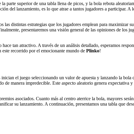
la parte superior de una tabla llena de picos, y la bola rebota aleatori
ión del lanzamiento, es lo que atrae a tantos jugadores a participar. A lo
las distintas estrategias que los jugadores emplean para maximizar su
 Finalmente, presentaremos una visión general de las opiniones de los 
o hace tan atractivo. A través de un análisis detallado, esperamos resp
en este recorrido por el emocionante mundo de
Plinko
!
s inician el juego seleccionando un valor de apuesta y lanzando la bola 
ndo de manera impredecible. Este aspecto aleatorio genera expectativa 
s premios asociados. Cuanto más al centro aterrice la bola, mayores será
lanificar su lanzamiento. A continuación, presentamos una tabla que desc