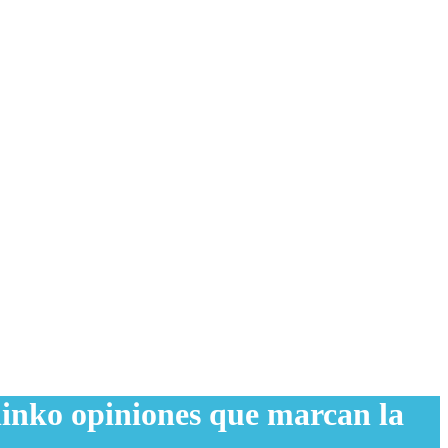
linko opiniones que marcan la