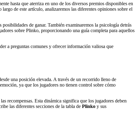
amente hasta que aterriza en uno de los diversos premios disponibles en
 largo de este artículo, analizaremos las diferentes opiniones sobre el
s posibilidades de ganar. También examinaremos la psicología detrás
jugadores sobre Plinko, proporcionando una guía completa para aquellos
onder a preguntas comunes y ofrecer información valiosa que
desde una posición elevada. A través de un recorrido lleno de
y emoción, ya que los jugadores no tienen control sobre cómo
n las recompensas. Esta dinámica significa que los jugadores deben
ribe las diferentes secciones de la tabla de
Plinko
y sus