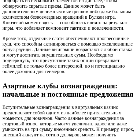
подобрать из нескольких элементов на дисплее, чтобы
обнаружить скрытые призы. Данное может быть
дополнительным денежным выигрышем либо даже большим
количеством безвозмездных вращений в Вулкан игра.
Ключевой момент здесь — способность влиять на результат
игры, что добавляет компонент тактики и вовлеченности.
Кроме того, отдельные слоты обеспечивают прогрессивные
куш, что способны активироваться с помощью эксклюзивные
бонус-раунды. Данные выигрыши возрастают с любой ставка
и могут достигать внушительных сумм. Необходимо
подчеркнуть, что присутствие таких опций превращает
геймплей не только более интересной, но и потенциально
более доходной для геймеров.
Азартные клубы вознаграждения:
начальные и постоянные предложения
Вступительные вознаграждения в виртуальных казино
представляют собой одним из наиболее притягательных
моментов для новичков. Часто данные вознаграждения за
стартовый взнос, которые могут увеличить вдвое или даже
умножить на три сумму внесенных средств. К примеру, игрок,
внесший аккаунт на сотню долларов, может получить