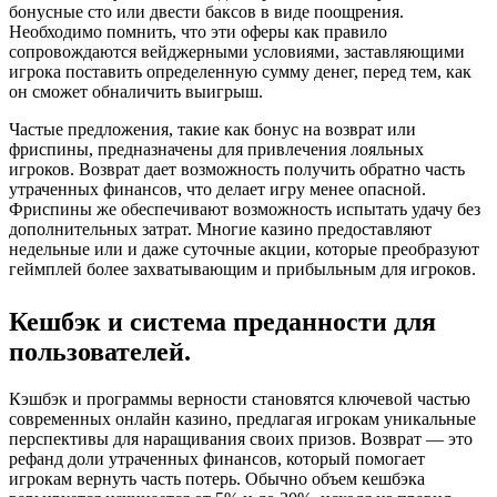
бонусные сто или двести баксов в виде поощрения.
Необходимо помнить, что эти оферы как правило
сопровождаются вейджерными условиями, заставляющими
игрока поставить определенную сумму денег, перед тем, как
он сможет обналичить выигрыш.
Частые предложения, такие как бонус на возврат или
фриспины, предназначены для привлечения лояльных
игроков. Возврат дает возможность получить обратно часть
утраченных финансов, что делает игру менее опасной.
Фриспины же обеспечивают возможность испытать удачу без
дополнительных затрат. Многие казино предоставляют
недельные или и даже суточные акции, которые преобразуют
геймплей более захватывающим и прибыльным для игроков.
Кешбэк и система преданности для
пользователей.
Кэшбэк и программы верности становятся ключевой частью
современных онлайн казино, предлагая игрокам уникальные
перспективы для наращивания своих призов. Возврат — это
рефанд доли утраченных финансов, который помогает
игрокам вернуть часть потерь. Обычно объем кешбэка