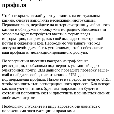
профиля
Чтобы открыть свежий учетную запись на виртуальном
казино, следует выполнять несложным инструкциям.
Первоначально, перейдите на интернет-страницу избранного
казино и обнаружьте кнопку «Регистрация». Впоследствии
этого вам будет потребуется ввести в форму, введя
информацию, например, как своё имя, адрес электронной
почты и секретный код. Необходимо учитывать, что код
доступа необходимо быть устойчивым, чтобы обезопасить
ваш профиль от несанкционированного доступа.
По завершении внесения каждого из граф бланка
регистрации, необходимо подтвердить указанный адрес
электронной почты. Для данного проведите проверку ваш e-
mail и найдите сообщение от казино с URL для
подтверждения профиля. Нажмите на предоставленную URL,
чтобы окончить этап регистрационного процесса. Как вскоре
как ваш учетная запись будет активирован, вы будете в
состоянии пополнить счет и приступить к заниматься своими
любимыми играми.
Необходимо упускайте из виду вдобавок ознакомьтесь с
положениями эксплуатации и правилами