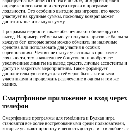
варьируется начинается от 5% и до 20%, исходя из правил
определенного казино и статуса игрока в программе
лояльности. Это особенно выгодно для игроков, кто часто
участвует на крупные суммы, поскольку возврат может
достигать значительную сумму.
Программы верности также обеспечивают обилие других
выгод. Например, геймеры могут получать призовые баллы за
каждую бет, которые затем можно обменять на наличные
средства или использовать для участия в особых
соревнованиях. Чем выше статус участника в программе
лояльности, тем значительнее бонусов он приобретает:
увеличенные лимиты на вывод средств, личные ассистенты и
доступ к закрытым мероприятиям. Такое формирует
дополнительную стимул для геймеров быть активными
участниками и продолжать развлечение в одном и том же
казино.
Смартфонное приложение и вход через
телефон
Смартфонные программы для гэмблинга и Вулкан игра
становятся все более востребованными среди пользователей,
которые уважают простоту и легкость доступа игр в любое час