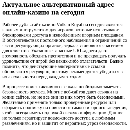
Актуальное альтернативный адрес
онлайн-казино на сегодня
Рабочее дубль-сайт казино Vulkan Royal на сегодня является
важным инструментом для игроков, которые испытывают
блокировками доступа к излюбленным игорным площадкам.
В обстоятельствах постоянного наблюдения и ограничений со
части регулирующих органов, зеркала становятся спасением
для клиентов. Указанные запасные URL-адреса дают
возможность обходить препятствия и не прекращать получать
удовольствие от игрой без каких-либо отлагательств. Важно
помнить, что действующие альтернативные ссылки
обновляются регулярно, поэтому рекомендуется убедиться в
их актуальности перед каждым заходом.
В процессе поиска активного зеркала необходимо замечать
безопасность ресурса. Многие веб-сайтов дают ссылки на
копии сайтов, но не все они из них могут быть безопасными.
Желательно применять только проверенные ресурсы или
оформить подписку на новости от самого игорного заведения,
чтобы всегда иметь под рукой свежую информацию. Данное
не только гарантирует возможность доступа к любимым
развлечениям, но и защитит от вероятных угроз безопасности.