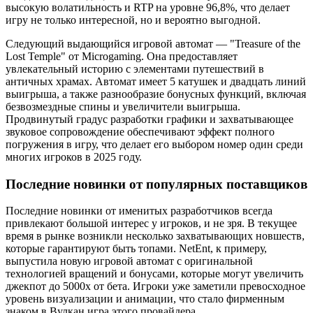
высокую волатильность и RTP на уровне 96,8%, что делает
игру не только интересной, но и вероятно выгодной.
Следующий выдающийся игровой автомат — "Treasure of the
Lost Temple" от Microgaming. Она предоставляет
увлекательный историю с элементами путешествий в
античных храмах. Автомат имеет 5 катушек и двадцать линий
выигрыша, а также разнообразие бонусных функций, включая
безвозмездные спины и увеличители выигрыша.
Продвинутый градус разработки графики и захватывающее
звуковое сопровождение обеспечивают эффект полного
погружения в игру, что делает его выбором номер один среди
многих игроков в 2025 году.
Последние новинки от популярных поставщиков
Последние новинки от именитых разработчиков всегда
привлекают большой интерес у игроков, и не зря. В текущее
время в рынке возникли несколько захватывающих новшеств,
которые гарантируют быть топами. NetEnt, к примеру,
выпустила новую игровой автомат с оригинальной
технологией вращений и бонусами, которые могут увеличить
джекпот до 5000x от бета. Игроки уже заметили превосходное
уровень визуализации и анимации, что стало фирменным
знаком в Вулкан игра этого провайдера.