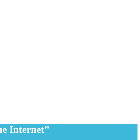
e Internet”