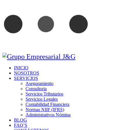
INICIO
NOSOTROS
SERVICIOS
Aseguramiento
Consultoria
Servicios Tributarios
Servicios Legales
Contabilidad Financiera
Normas NIIF (IFRS)
Administrativos Nómina
BLOG
FAQ’S