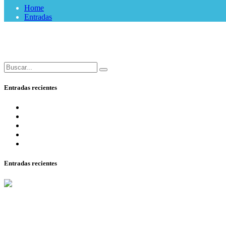
Home
Entradas
Entradas recientes
онлайн 2025 года ключевые критерии качества и честнос
2025 самые перспективные площадки для любителей азар
The Best Canadian On The Internet Casinos In 2025
1Win Azerbaycan bukmeker Rsmi Veb Sayt.1328
Casino Kampagner Læs Anmeldelser Af De Bedste Casinoer
Entradas recientes
15 agosto, 2025
John Gomez
онлайн 2025 года ключевые критерии качества и честности.