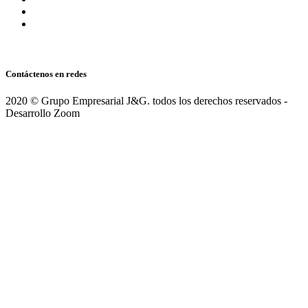
Administrativos Nómina
Servicios Legales
Contáctenos en redes
2020 © Grupo Empresarial J&G. todos los derechos reservados -
Desarrollo Zoom