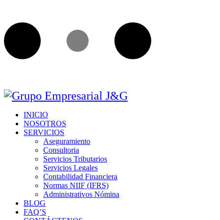
INICIO
NOSOTROS
SERVICIOS
Aseguramiento
Consultoria
Servicios Tributarios
Servicios Legales
Contabilidad Financiera
Normas NIIF (IFRS)
Administrativos Nómina
BLOG
FAQ’S