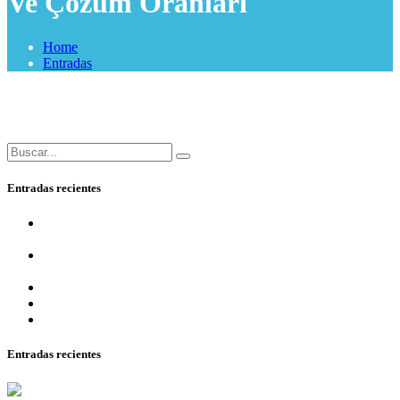
Ve Çözüm Oranları
Home
Entradas
Entradas recientes
онлайн 2025 года ключевые критерии качества и
честности.2123
2025 самые перспективные площадки для любителей
азартных игр.2272
The Best Canadian On The Internet Casinos In 2025
1Win Azerbaycan bukmeker Rsmi Veb Sayt.1328
Casino Kampagner Læs Anmeldelser Af De Bedste Casinoer
Entradas recientes