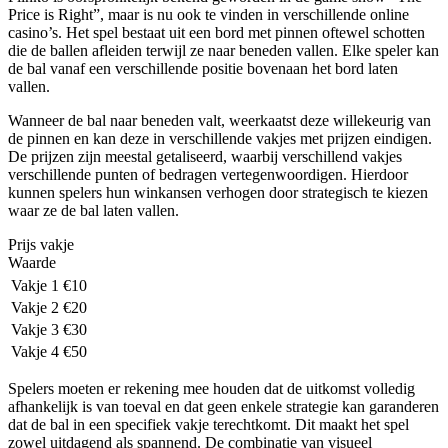
Price is Right”, maar is nu ook te vinden in verschillende online
casino’s. Het spel bestaat uit een bord met pinnen oftewel schotten
die de ballen afleiden terwijl ze naar beneden vallen. Elke speler kan
de bal vanaf een verschillende positie bovenaan het bord laten
vallen.
Wanneer de bal naar beneden valt, weerkaatst deze willekeurig van
de pinnen en kan deze in verschillende vakjes met prijzen eindigen.
De prijzen zijn meestal getaliseerd, waarbij verschillend vakjes
verschillende punten of bedragen vertegenwoordigen. Hierdoor
kunnen spelers hun winkansen verhogen door strategisch te kiezen
waar ze de bal laten vallen.
Prijs vakje
Waarde
Vakje 1
€10
Vakje 2
€20
Vakje 3
€30
Vakje 4
€50
Spelers moeten er rekening mee houden dat de uitkomst volledig
afhankelijk is van toeval en dat geen enkele strategie kan garanderen
dat de bal in een specifiek vakje terechtkomt. Dit maakt het spel
zowel uitdagend als spannend. De combinatie van visueel