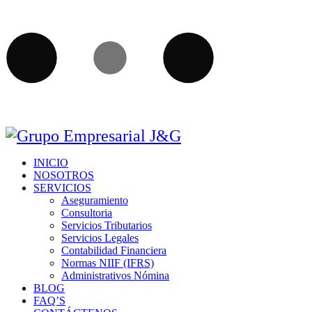
INICIO
NOSOTROS
SERVICIOS
Aseguramiento
Consultoria
Servicios Tributarios
Servicios Legales
Contabilidad Financiera
Normas NIIF (IFRS)
Administrativos Nómina
BLOG
FAQ’S