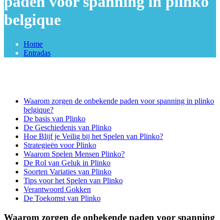
paden voor spanning in plinko
belgique
Home
Entradas
Waarom zorgen de onbekende paden voor spanning in plinko
belgique?
De basis van Plinko
De Geschiedenis van Plinko
Hoe Blijf je Veilig bij het Spelen van Plinko?
Strategieën voor Plinko
Waarom Spelen Mensen Plinko?
De Rol van Geluk in Plinko
Soorten Variaties van Plinko
Tips voor het Spelen van Plinko
Verantwoord Gokken
De Toekomst van Plinko
Waarom zorgen de onbekende paden voor spanning