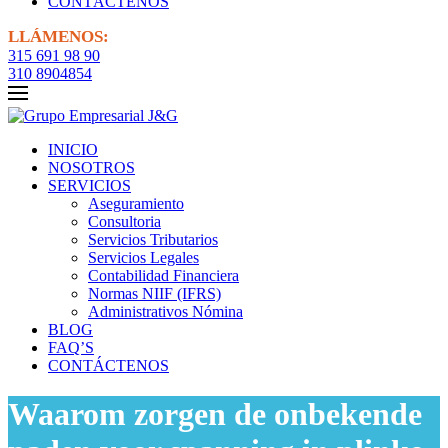
CONTÁCTENOS
LLÁMENOS:
315 691 98 90
310 8904854
INICIO
NOSOTROS
SERVICIOS
Aseguramiento
Consultoria
Servicios Tributarios
Servicios Legales
Contabilidad Financiera
Normas NIIF (IFRS)
Administrativos Nómina
BLOG
FAQ’S
CONTÁCTENOS
Waarom zorgen de onbekende