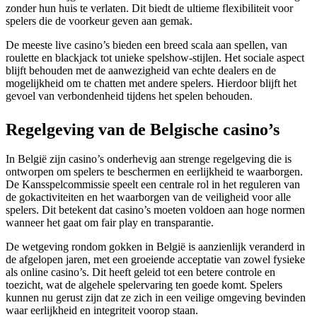
zonder hun huis te verlaten. Dit biedt de ultieme flexibiliteit voor
spelers die de voorkeur geven aan gemak.
De meeste live casino’s bieden een breed scala aan spellen, van
roulette en blackjack tot unieke spelshow-stijlen. Het sociale aspect
blijft behouden met de aanwezigheid van echte dealers en de
mogelijkheid om te chatten met andere spelers. Hierdoor blijft het
gevoel van verbondenheid tijdens het spelen behouden.
Regelgeving van de Belgische casino’s
In België zijn casino’s onderhevig aan strenge regelgeving die is
ontworpen om spelers te beschermen en eerlijkheid te waarborgen.
De Kansspelcommissie speelt een centrale rol in het reguleren van
de gokactiviteiten en het waarborgen van de veiligheid voor alle
spelers. Dit betekent dat casino’s moeten voldoen aan hoge normen
wanneer het gaat om fair play en transparantie.
De wetgeving rondom gokken in België is aanzienlijk veranderd in
de afgelopen jaren, met een groeiende acceptatie van zowel fysieke
als online casino’s. Dit heeft geleid tot een betere controle en
toezicht, wat de algehele spelervaring ten goede komt. Spelers
kunnen nu gerust zijn dat ze zich in een veilige omgeving bevinden
waar eerlijkheid en integriteit voorop staan.