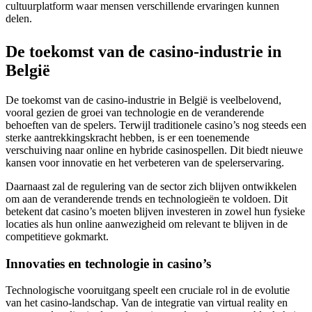
cultuurplatform waar mensen verschillende ervaringen kunnen
delen.
De toekomst van de casino-industrie in
België
De toekomst van de casino-industrie in België is veelbelovend,
vooral gezien de groei van technologie en de veranderende
behoeften van de spelers. Terwijl traditionele casino’s nog steeds een
sterke aantrekkingskracht hebben, is er een toenemende
verschuiving naar online en hybride casinospellen. Dit biedt nieuwe
kansen voor innovatie en het verbeteren van de spelerservaring.
Daarnaast zal de regulering van de sector zich blijven ontwikkelen
om aan de veranderende trends en technologieën te voldoen. Dit
betekent dat casino’s moeten blijven investeren in zowel hun fysieke
locaties als hun online aanwezigheid om relevant te blijven in de
competitieve gokmarkt.
Innovaties en technologie in casino’s
Technologische vooruitgang speelt een cruciale rol in de evolutie
van het casino-landschap. Van de integratie van virtual reality en