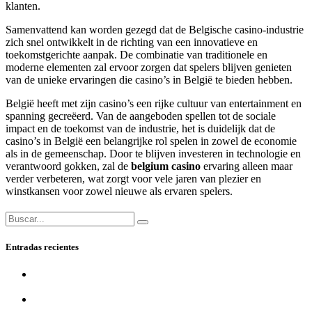
klanten.
Samenvattend kan worden gezegd dat de Belgische casino-industrie
zich snel ontwikkelt in de richting van een innovatieve en
toekomstgerichte aanpak. De combinatie van traditionele en
moderne elementen zal ervoor zorgen dat spelers blijven genieten
van de unieke ervaringen die casino’s in België te bieden hebben.
België heeft met zijn casino’s een rijke cultuur van entertainment en
spanning gecreëerd. Van de aangeboden spellen tot de sociale
impact en de toekomst van de industrie, het is duidelijk dat de
casino’s in België een belangrijke rol spelen in zowel de economie
als in de gemeenschap. Door te blijven investeren in technologie en
verantwoord gokken, zal de
belgium casino
ervaring alleen maar
verder verbeteren, wat zorgt voor vele jaren van plezier en
winstkansen voor zowel nieuwe als ervaren spelers.
Entradas recientes
онлайн 2025 года ключевые критерии качества и
честности.2123
2025 самые перспективные площадки для любителей
азартных игр.2272