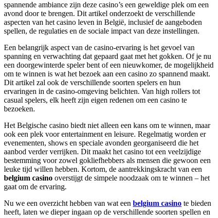
spannende ambiance zijn deze casino’s een geweldige plek om een
avond door te brengen. Dit artikel onderzoekt de verschillende
aspecten van het casino leven in België, inclusief de aangeboden
spellen, de regulaties en de sociale impact van deze instellingen.
Een belangrijk aspect van de casino-ervaring is het gevoel van
spanning en verwachting dat gepaard gaat met het gokken. Of je nu
een doorgewinterde speler bent of een nieuwkomer, de mogelijkheid
om te winnen is wat het bezoek aan een casino zo spannend maakt.
Dit artikel zal ook de verschillende soorten spelers en hun
ervaringen in de casino-omgeving belichten. Van high rollers tot
casual spelers, elk heeft zijn eigen redenen om een casino te
bezoeken.
Het Belgische casino biedt niet alleen een kans om te winnen, maar
ook een plek voor entertainment en leisure. Regelmatig worden er
evenementen, shows en speciale avonden georganiseerd die het
aanbod verder verrijken. Dit maakt het casino tot een veelzijdige
bestemming voor zowel gokliefhebbers als mensen die gewoon een
leuke tijd willen hebben. Kortom, de aantrekkingskracht van een
belgium casino
overstijgt de simpele noodzaak om te winnen – het
gaat om de ervaring.
Nu we een overzicht hebben van wat een
belgium casino
te bieden
heeft, laten we dieper ingaan op de verschillende soorten spellen en