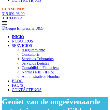
CONTÁCTENOS
LLÁMENOS:
315 691 98 90
310 8904854
INICIO
NOSOTROS
SERVICIOS
Aseguramiento
Consultoria
Servicios Tributarios
Servicios Legales
Contabilidad Financiera
Normas NIIF (IFRS)
Administrativos Nómina
BLOG
FAQ’S
CONTÁCTENOS
Geniet van de ongeëvenaarde