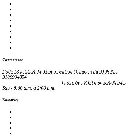
verde casino hungary
verde casino poland
verde casino romania
Vovan Casino
vulkan vegas germany
William Gómez Valencia – MBA
Комета Казино
Новая папка
Швеция
Contáctenos
Calle 13 # 12-28, La Unión, Valle del Cauca
3156919890 -
3108904854
gustavogonzalez@grupojyg.com.co
johngomez@grupojyg.com.co
Lun a Vie - 8:00 a.m. a 8:00 p.m.
Sab - 8:00 a.m. a 2:00 p.m.
Nosotros
Nuestra Empresa
Blog
Preguntas Frecuentes
Equipo
¡Contáctenos ahora!