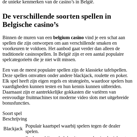
de unieke kenmerken van de casino’s in België.
De verschillende soorten spellen in
Belgische casino’s
Binnen de muren van een
belgium casino
vind je een schat aan
spellen die zijn ontworpen om aan verschillende smaken en
voorkeuren te voldoen. Het aanbod gaat verder dan alleen de
traditionele casinospellen. In België zijn er een aantal populaire
spelcategorieën die je niet wilt missen.
Een van de meest populaire spellen zijn de klassieke tafelspellen.
Deze spellen omvatten onder andere blackjack, roulette en poker.
Elk spel heeft zijn eigen regels en strategieën, waardoor spelers hun
vaardigheden kunnen testen en hun kennis kunnen uitbreiden.
Daarnaast zijn er aantrekkelijke gokkasten die variëren van
eenvoudige fruitmachines tot moderne video slots met uitgebreide
bonusfuncties.
Soort spel
Beschrijving
Populair kaartspel waarbij spelers tegen de dealer
Blackjack
spelen.