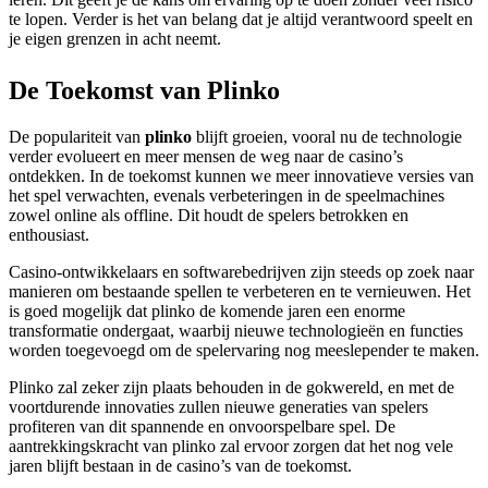
te lopen. Verder is het van belang dat je altijd verantwoord speelt en
je eigen grenzen in acht neemt.
De Toekomst van Plinko
De populariteit van
plinko
blijft groeien, vooral nu de technologie
verder evolueert en meer mensen de weg naar de casino’s
ontdekken. In de toekomst kunnen we meer innovatieve versies van
het spel verwachten, evenals verbeteringen in de speelmachines
zowel online als offline. Dit houdt de spelers betrokken en
enthousiast.
Casino-ontwikkelaars en softwarebedrijven zijn steeds op zoek naar
manieren om bestaande spellen te verbeteren en te vernieuwen. Het
is goed mogelijk dat plinko de komende jaren een enorme
transformatie ondergaat, waarbij nieuwe technologieën en functies
worden toegevoegd om de spelervaring nog meeslepender te maken.
Plinko zal zeker zijn plaats behouden in de gokwereld, en met de
voortdurende innovaties zullen nieuwe generaties van spelers
profiteren van dit spannende en onvoorspelbare spel. De
aantrekkingskracht van plinko zal ervoor zorgen dat het nog vele
jaren blijft bestaan in de casino’s van de toekomst.