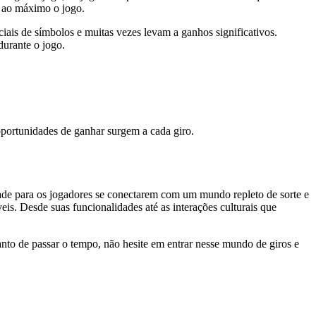
r ao máximo o jogo.
ciais de símbolos e muitas vezes levam a ganhos significativos.
urante o jogo.
portunidades de ganhar surgem a cada giro.
dade para os jogadores se conectarem com um mundo repleto de sorte e
eis. Desde suas funcionalidades até as interações culturais que
to de passar o tempo, não hesite em entrar nesse mundo de giros e