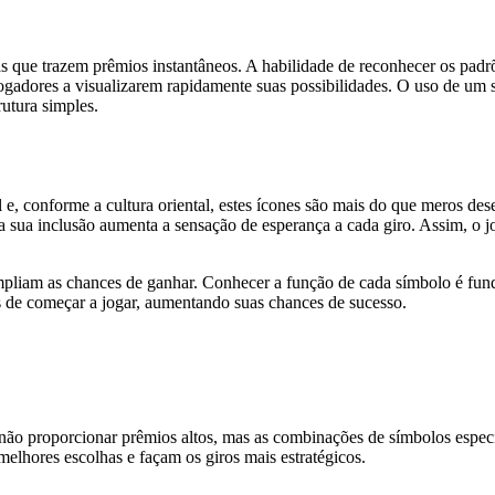
 que trazem prêmios instantâneos. A habilidade de reconhecer os padrõ
ogadores a visualizarem rapidamente suas possibilidades. O uso de um sl
utura simples.
l e, conforme a cultura oriental, estes ícones são mais do que meros de
e a sua inclusão aumenta a sensação de esperança a cada giro. Assim, 
pliam as chances de ganhar. Conhecer a função de cada símbolo é fund
s de começar a jogar, aumentando suas chances de sucesso.
não proporcionar prêmios altos, mas as combinações de símbolos especi
elhores escolhas e façam os giros mais estratégicos.