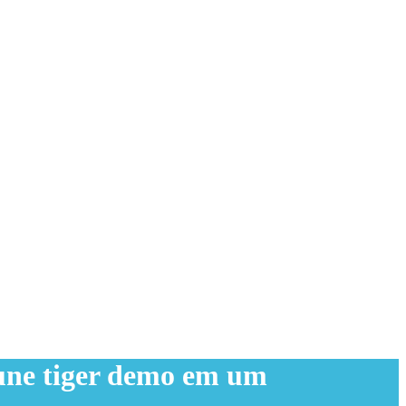
tune tiger demo em um