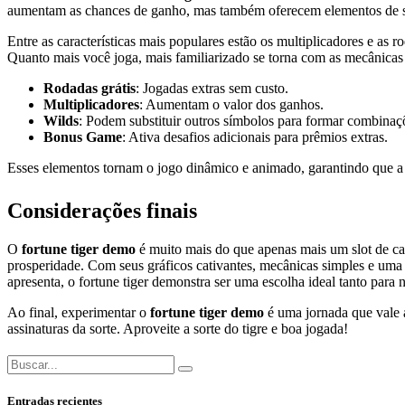
aumentam as chances de ganho, mas também oferecem elementos de sur
Entre as características mais populares estão os multiplicadores e as
Quanto mais você joga, mais familiarizado se torna com as mecânica
Rodadas grátis
: Jogadas extras sem custo.
Multiplicadores
: Aumentam o valor dos ganhos.
Wilds
: Podem substituir outros símbolos para formar combinaç
Bonus Game
: Ativa desafios adicionais para prêmios extras.
Esses elementos tornam o jogo dinâmico e animado, garantindo que a
Considerações finais
O
fortune tiger demo
é muito mais do que apenas mais um slot de ca
prosperidade. Com seus gráficos cativantes, mecânicas simples e uma e
apresenta, o fortune tiger demonstra ser uma escolha ideal tanto para 
Ao final, experimentar o
fortune tiger demo
é uma jornada que vale 
assinaturas da sorte. Aproveite a sorte do tigre e boa jogada!
Entradas recientes