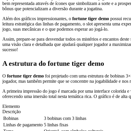
bem representada através de ícones que simbolizam a sorte e a prosp
bônus que potencializam a diversão durante a jogatina.
Além dos gráficos impressionantes, o
fortune tiger demo
possui recu
leitura estratégica das linhas de pagamento, o slot apresenta uma exp
jogo, suas mecânicas e o que podemos esperar ao jogá-lo.
Assim, prepare-se para desvendar todos os mistérios e encantos deste
uma visão clara e detalhada que ajudará qualquer jogador a maximizar
sucesso!
A estrutura do fortune tiger demo
O
fortune tiger demo
foi projetado com uma estrutura de bobinas 3×
jogador, mas também permite que se concentre na jogabilidade e nos r
A primeira impressão do jogo é marcada por uma interface colorida e 
oferecendo uma imersão total nesta temática rica. O gráfico é de alta 
Elemento
Descrição
Bobinas
3 bobinas com 3 linhas
Linhas de pagamento
5 linhas fixas