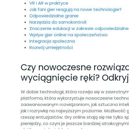
VR i AR w praktyce
Jak fani gier reagują na nowe technologie?
Odpowiedzialne granie
Narzędzia do samokontroli
Znaczenie edukacji w zakresie odpowiedzialne
Wpływ gier online na społeczeństwo
Integracja społeczna
Rozwój umiejętności
Czy nowoczesne rozwiąza
wyciągnięcie ręki? Odkryj 
W dobie technologii, która rozwija się w zawrotnym
platforma, która wykorzystuje nowoczesne techno
zaawansowanym rozwiązaniom, jak sztuczna intel
jak i rozrywkę na najwyższym poziomie. Możliwość 
rzeszę entuzjastów. Gry online stają się nie tyl
pieniędzy, co czyni je jeszcze bardziej atrakcyjnymi