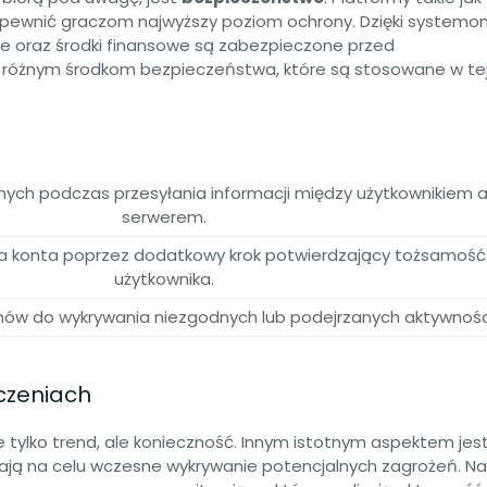
apewnić graczom najwyższy poziom ochrony. Dzięki systemo
we oraz środki finansowe są zabezpieczone przed
 różnym środkom bezpieczeństwa, które są stosowane w te
ych podczas przesyłania informacji między użytkownikiem 
serwerem.
a konta poprzez dodatkowy krok potwierdzający tożsamość
użytkownika.
ów do wykrywania niezgodnych lub podejrzanych aktywnośc
czeniach
e tylko trend, ale konieczność. Innym istotnym aspektem jes
mają na celu wczesne wykrywanie potencjalnych zagrożeń. Na