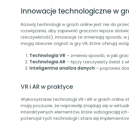
Innowacje technologiczne w gr
Rozwój technologii w grach online jest nie do prz
rozwiązania, aby zapewnić graczom lepsze doświa
rzeczywistość), innowacje te zmieniają sposób, w 
mogą obecnie zagrać w gry VR, które oferują wciąg
Technologia VR
– zmienia sposób, w jaki grac
Technologia AR
– łączy rzeczywisty świat z w
Inteligentna analiza danych
– poprawia dost
VR i AR w praktyce
Wykorzystanie technologii VR i AR w grach online s
mają poczucie, że naprawdę znajdują się w wirtua
interaktywnych elementów, które wzbogacają ich
potencjał tych technologii i stara się implemento