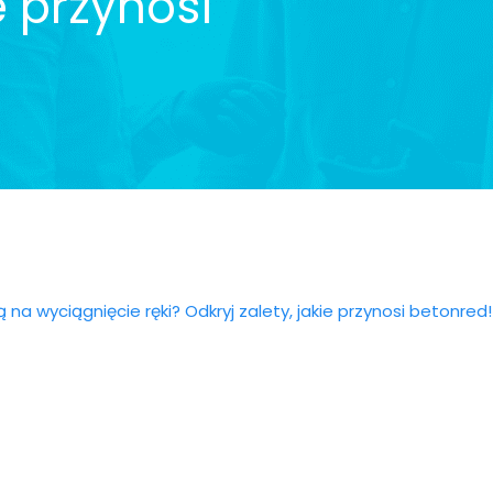
e przynosi
a wyciągnięcie ręki? Odkryj zalety, jakie przynosi betonred!