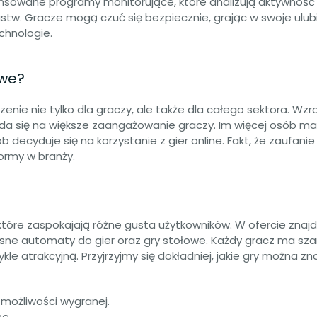
nsowane programy monitorujące, które analizują aktywność
ustw. Gracze mogą czuć się bezpiecznie, grając w swoje ulu
chnologie.
owe?
ie nie tylko dla graczy, ale także dla całego sektora. Wzr
łada się na większe zaangażowanie graczy. Im więcej osób ma
decyduje się na korzystanie z gier online. Fakt, że zaufanie 
formy w branży.
 które zaspokajają różne gusta użytkowników. W ofercie znajd
esne automaty do gier oraz gry stołowe. Każdy gracz ma sz
kle atrakcyjną. Przyjrzyjmy się dokładniej, jakie gry można zn
możliwości wygranej.
ne.