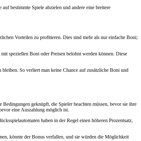
 auf bestimmte Spiele abzielen und andere eine breitere
ichen Vorteilen zu profitieren. Dies sind mehr als nur einfache Boni;
r mit speziellen Boni oder Preisen belohnt werden können. Diese
 bleiben. So verliert man keine Chance auf zusätzliche Boni und
e Bedingungen geknüpft, die Spieler beachten müssen, bevor sie ihre
evor eine Auszahlung möglich ist.
lücksspielautomaten haben in der Regel einen höheren Prozentsatz,
men, könnte der Bonus verfallen, und sie würden die Möglichkeit