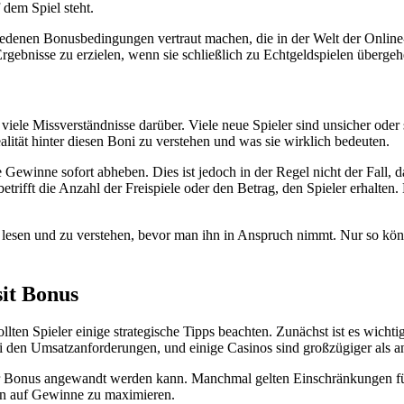
dem Spiel steht.
edenen Bonusbedingungen vertraut machen, die in der Welt der Online-
rgebnisse zu erzielen, wenn sie schließlich zu Echtgeldspielen übergeh
 viele Missverständnisse darüber. Viele neue Spieler sind unsicher ode
ealität hinter diesen Boni zu verstehen und was sie wirklich bedeuten.
ie Gewinne sofort abheben. Dies ist jedoch in der Regel nicht der Fall
etrifft die Anzahl der Freispiele oder den Betrag, den Spieler erhalten
lesen und zu verstehen, bevor man ihn in Anspruch nimmt. Nur so können
it Bonus
ollten Spieler einige strategische Tipps beachten. Zunächst ist es wicht
ei den Umsatzanforderungen, und einige Casinos sind großzügiger als a
der Bonus angewandt werden kann. Manchmal gelten Einschränkungen fü
en auf Gewinne zu maximieren.