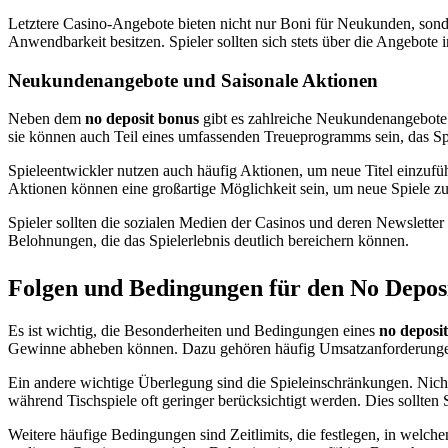
Letztere Casino-Angebote bieten nicht nur Boni für Neukunden, sonder
Anwendbarkeit besitzen. Spieler sollten sich stets über die Angebote 
Neukundenangebote und Saisonale Aktionen
Neben dem
no deposit bonus
gibt es zahlreiche Neukundenangebote u
sie können auch Teil eines umfassenden Treueprogramms sein, das Sp
Spieleentwickler nutzen auch häufig Aktionen, um neue Titel einzufüh
Aktionen können eine großartige Möglichkeit sein, um neue Spiele zu 
Spieler sollten die sozialen Medien der Casinos und deren Newslette
Belohnungen, die das Spielerlebnis deutlich bereichern können.
Folgen und Bedingungen für den No Depos
Es ist wichtig, die Besonderheiten und Bedingungen eines
no deposi
Gewinne abheben können. Dazu gehören häufig Umsatzanforderungen, 
Ein andere wichtige Überlegung sind die Spieleinschränkungen. Nicht
während Tischspiele oft geringer berücksichtigt werden. Dies sollten 
Weitere häufige Bedingungen sind Zeitlimits, die festlegen, in welc