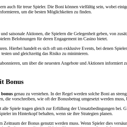
n auch für treue Spieler. Die Boni können vielfältig sein, wobei einige
informieren, um die besten Möglichkeiten zu finden.
nd saisonale Aktionen, die Spielern die Gelegenheit geben, von zusätzl
ielern Belohnungen für deren Engagement im Casino bietet.
ren. Hierbei handelt es sich oft um exklusive Events, bei denen Spiele
testen und gleichzeitig das Risiko zu minimieren.
r abonnieren, um über die neuesten Angebote und Aktionen informiert zu
it Bonus
t bonus
genau zu verstehen. In der Regel werden solche Boni an streng
die vorschreiben, wie oft der Bonusbetrag umgesetzt werden muss, b
 alle Spiele tragen gleich zur Erfüllung der Umsatzbedingungen bei. G
Spieler im Hinterkopf behalten, wenn sie ihre Strategien planen.
hem Zeitraum der Bonus genutzt werden muss. Wenn Spieler dies versäu