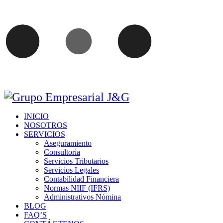
INICIO
NOSOTROS
SERVICIOS
Aseguramiento
Consultoria
Servicios Tributarios
Servicios Legales
Contabilidad Financiera
Normas NIIF (IFRS)
Administrativos Nómina
BLOG
FAQ’S