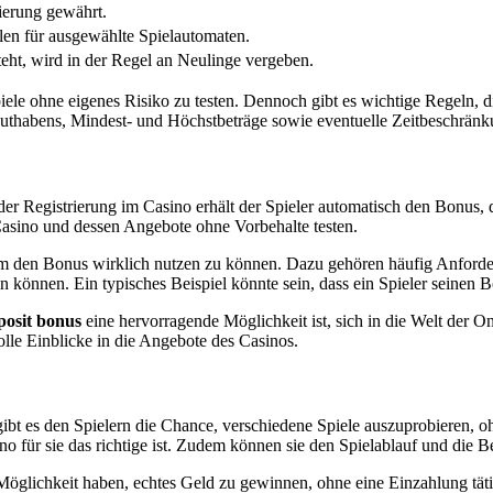
ierung gewährt.
elen für ausgewählte Spielautomaten.
teht, wird in der Regel an Neulinge vergeben.
piele ohne eigenes Risiko zu testen. Dennoch gibt es wichtige Regeln,
habens, Mindest- und Höchstbeträge sowie eventuelle Zeitbeschränk
 der Registrierung im Casino erhält der Spieler automatisch den Bonus,
 Casino und dessen Angebote ohne Vorbehalte testen.
, um den Bonus wirklich nutzen zu können. Dazu gehören häufig Anford
nnen. Ein typisches Beispiel könnte sein, dass ein Spieler seinen B
posit bonus
eine hervorragende Möglichkeit ist, sich in die Welt der O
olle Einblicke in die Angebote des Casinos.
gibt es den Spielern die Chance, verschiedene Spiele auszuprobieren, ohn
ino für sie das richtige ist. Zudem können sie den Spielablauf und die 
Möglichkeit haben, echtes Geld zu gewinnen, ohne eine Einzahlung tät