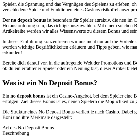
Spieler, die Spannung und das Vergnügen des Spielens zu erleben, ohn
verschiedene Spiele und Funktionen eines Casinos risikofrei auszupro
Der
no deposit bonus
ist besonders für Spieler attraktiv, die neu im
Herausforderung sein, das richtige auszuwählen. Mit einem solchen Bo
Artikelreihe werden wir alles Wissenswerte zu diesem Bonus und sei
In dieser Einführung konzentrieren wir uns nicht nur auf die Vorteile
werden wichtige Begrifflichkeiten erläutern und Tipps geben, wie m
erkunden!
Bereite dich darauf vor, in die aufregende Welt der Promotions und B
ob du ein erfahrener Spieler oder ein Neuling bist, dieser Artikel bie
Was ist ein No Deposit Bonus?
Ein
no deposit bonus
ist ein Casino-Angebot, bei dem Spieler eine
erfolgen. Ziel dieses Bonus ist es, neuen Spielern die Möglichkeit zu
Die Struktur eines No Deposit Bonus variiert je nach Casino. Dabei gi
Boni und ihre Merkmale dargestellt:
Art des No Deposit Bonus
Beschreibung