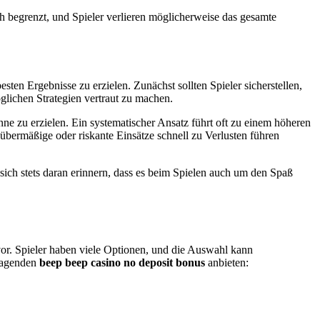
ch begrenzt, und Spieler verlieren möglicherweise das gesamte
sten Ergebnisse zu erzielen. Zunächst sollten Spieler sicherstellen,
glichen Strategien vertraut zu machen.
nne zu erzielen. Ein systematischer Ansatz führt oft zu einem höheren
 übermäßige oder riskante Einsätze schnell zu Verlusten führen
n sich stets daran erinnern, dass es beim Spielen auch um den Spaß
vor. Spieler haben viele Optionen, und die Auswahl kann
rragenden
beep beep casino no deposit bonus
anbieten: