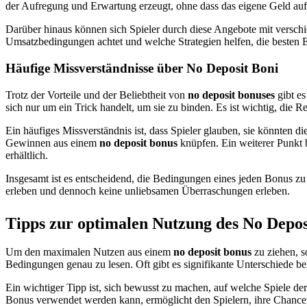
der Aufregung und Erwartung erzeugt, ohne dass das eigene Geld auf 
Darüber hinaus können sich Spieler durch diese Angebote mit verschi
Umsatzbedingungen achtet und welche Strategien helfen, die besten E
Häufige Missverständnisse über No Deposit Boni
Trotz der Vorteile und der Beliebtheit von
no deposit bonuses
gibt es
sich nur um ein Trick handelt, um sie zu binden. Es ist wichtig, die R
Ein häufiges Missverständnis ist, dass Spieler glauben, sie könnten d
Gewinnen aus einem
no deposit bonus
knüpfen. Ein weiterer Punkt b
erhältlich.
Insgesamt ist es entscheidend, die Bedingungen eines jeden Bonus zu 
erleben und dennoch keine unliebsamen Überraschungen erleben.
Tipps zur optimalen Nutzung des No Depos
Um den maximalen Nutzen aus einem
no deposit bonus
zu ziehen, s
Bedingungen genau zu lesen. Oft gibt es signifikante Unterschiede b
Ein wichtiger Tipp ist, sich bewusst zu machen, auf welche Spiele 
Bonus verwendet werden kann, ermöglicht den Spielern, ihre Chanc