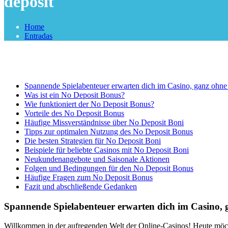
deposit
Home
Entradas
Spannende Spielabenteuer erwarten dich im Casino, ganz ohne 
Was ist ein No Deposit Bonus?
Wie funktioniert der No Deposit Bonus?
Vorteile des No Deposit Bonus
Häufige Missverständnisse über No Deposit Boni
Tipps zur optimalen Nutzung des No Deposit Bonus
Die besten Strategien für No Deposit Boni
Beispiele für beliebte Casinos mit No Deposit Boni
Neukundenangebote und Saisonale Aktionen
Folgen und Bedingungen für den No Deposit Bonus
Häufige Fragen zum No Deposit Bonus
Fazit und abschließende Gedanken
Spannende Spielabenteuer erwarten dich im Casino, 
Willkommen in der aufregenden Welt der Online-Casinos! Heute möch