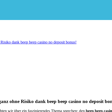
Risiko dank beep beep casino no deposit bonus!
ganz ohne Risiko dank beep beep casino no deposit bo
ten wir über ein faszinierendes Thema sprechen: den
beep beep casi