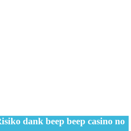
isiko dank beep beep casino no