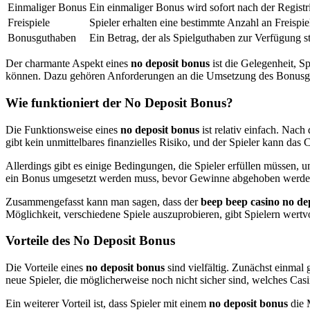
Einmaliger Bonus
Ein einmaliger Bonus wird sofort nach der Registr
Freispiele
Spieler erhalten eine bestimmte Anzahl an Freispi
Bonusguthaben
Ein Betrag, der als Spielguthaben zur Verfügung s
Der charmante Aspekt eines
no deposit bonus
ist die Gelegenheit, S
können. Dazu gehören Anforderungen an die Umsetzung des Bonusgut
Wie funktioniert der No Deposit Bonus?
Die Funktionsweise eines
no deposit bonus
ist relativ einfach. Nach
gibt kein unmittelbares finanzielles Risiko, und der Spieler kann das
Allerdings gibt es einige Bedingungen, die Spieler erfüllen müssen
ein Bonus umgesetzt werden muss, bevor Gewinne abgehoben werden kö
Zusammengefasst kann man sagen, dass der
beep beep casino no de
Möglichkeit, verschiedene Spiele auszuprobieren, gibt Spielern wertv
Vorteile des No Deposit Bonus
Die Vorteile eines
no deposit bonus
sind vielfältig. Zunächst einmal 
neue Spieler, die möglicherweise noch nicht sicher sind, welches Cas
Ein weiterer Vorteil ist, dass Spieler mit einem
no deposit bonus
die 