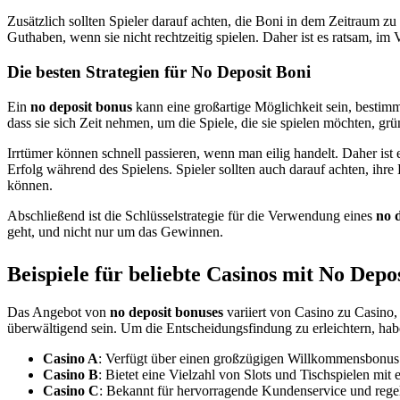
Zusätzlich sollten Spieler darauf achten, die Boni in dem Zeitraum zu
Guthaben, wenn sie nicht rechtzeitig spielen. Daher ist es ratsam, im 
Die besten Strategien für No Deposit Boni
Ein
no deposit bonus
kann eine großartige Möglichkeit sein, bestimmt
dass sie sich Zeit nehmen, um die Spiele, die sie spielen möchten, g
Irrtümer können schnell passieren, wenn man eilig handelt. Daher ist 
Erfolg während des Spielens. Spieler sollten auch darauf achten, ihre
können.
Abschließend ist die Schlüsselstrategie für die Verwendung eines
no 
geht, und nicht nur um das Gewinnen.
Beispiele für beliebte Casinos mit No Depo
Das Angebot von
no deposit bonuses
variiert von Casino zu Casino,
überwältigend sein. Um die Entscheidungsfindung zu erleichtern, hab
Casino A
: Verfügt über einen großzügigen Willkommensbonus 
Casino B
: Bietet eine Vielzahl von Slots und Tischspielen mi
Casino C
: Bekannt für hervorragende Kundenservice und rege