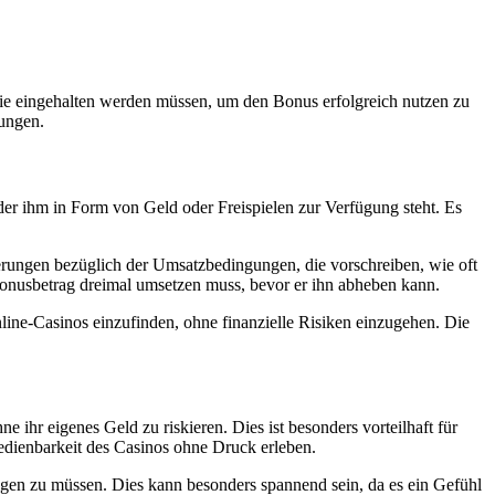
 die eingehalten werden müssen, um den Bonus erfolgreich nutzen zu
ungen.
 der ihm in Form von Geld oder Freispielen zur Verfügung steht. Es
erungen bezüglich der Umsatzbedingungen, die vorschreiben, wie oft
onusbetrag dreimal umsetzen muss, bevor er ihn abheben kann.
nline-Casinos einzufinden, ohne finanzielle Risiken einzugehen. Die
e ihr eigenes Geld zu riskieren. Dies ist besonders vorteilhaft für
Bedienbarkeit des Casinos ohne Druck erleben.
igen zu müssen. Dies kann besonders spannend sein, da es ein Gefühl