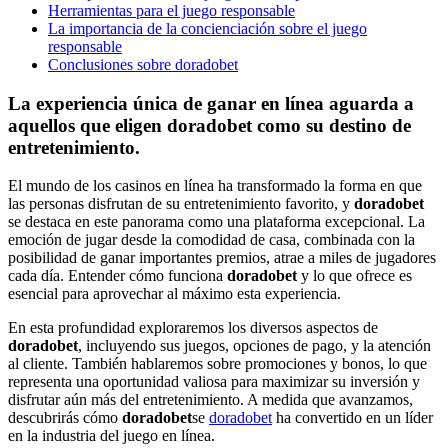
Herramientas para el juego responsable
La importancia de la concienciación sobre el juego
responsable
Conclusiones sobre doradobet
La experiencia única de ganar en línea aguarda a
aquellos que eligen doradobet como su destino de
entretenimiento.
El mundo de los casinos en línea ha transformado la forma en que
las personas disfrutan de su entretenimiento favorito, y
doradobet
se destaca en este panorama como una plataforma excepcional. La
emoción de jugar desde la comodidad de casa, combinada con la
posibilidad de ganar importantes premios, atrae a miles de jugadores
cada día. Entender cómo funciona
doradobet
y lo que ofrece es
esencial para aprovechar al máximo esta experiencia.
En esta profundidad exploraremos los diversos aspectos de
doradobet
, incluyendo sus juegos, opciones de pago, y la atención
al cliente. También hablaremos sobre promociones y bonos, lo que
representa una oportunidad valiosa para maximizar su inversión y
disfrutar aún más del entretenimiento. A medida que avanzamos,
descubrirás cómo
doradobet
se
doradobet
ha convertido en un líder
en la industria del juego en línea.