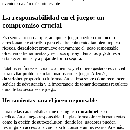
eventos sea aún más interesante.
La responsabilidad en el juego: un
compromiso crucial
Es esencial recordar que, aunque el juego puede ser un medio
emocionante y atractivo para el entretenimiento, también implica
riesgos.
doradobet
promueve activamente el juego responsable,
ofreciendo herramientas y recursos que ayudan a los jugadores a
establecer límites y a jugar de forma segura.
Establecer límites en cuanto al tiempo y el dinero gastado es crucial
para evitar problemas relacionados con el juego. Además,
doradobet
proporciona información valiosa sobre cómo reconocer
señales de advertencia y la importancia de tomar descansos regulares
durante las sesiones de juego.
Herramientas para el juego responsable
Una de las características que distingue a
doradobet
es su
dedicación al juego responsable. La plataforma ofrece herramientas
como la opción de autoexclusión, donde los jugadores pueden
restringir su acceso a la cuenta si lo consideran necesario. Además,