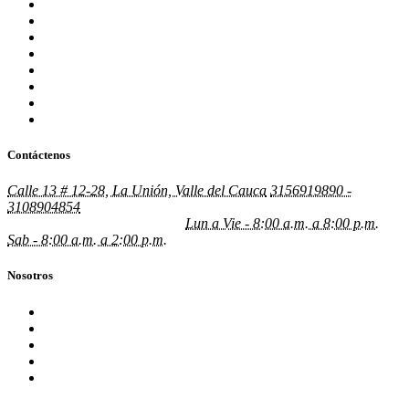
verde casino poland
verde casino romania
Vovan Casino
vulkan vegas germany
William Gómez Valencia – MBA
Комета Казино
Новая папка
Швеция
Contáctenos
Calle 13 # 12-28, La Unión, Valle del Cauca
3156919890 -
3108904854
gustavogonzalez@grupojyg.com.co
johngomez@grupojyg.com.co
Lun a Vie - 8:00 a.m. a 8:00 p.m.
Sab - 8:00 a.m. a 2:00 p.m.
Nosotros
Nuestra Empresa
Blog
Preguntas Frecuentes
Equipo
¡Contáctenos ahora!