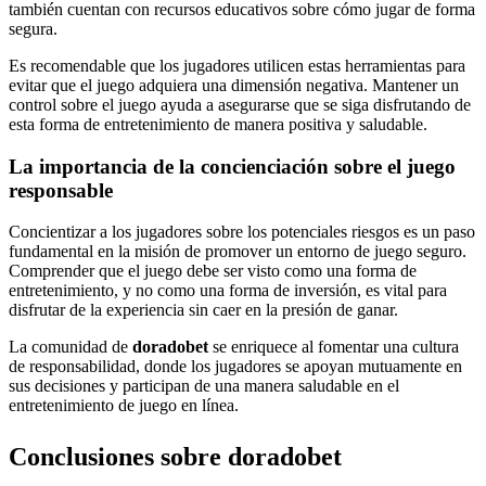
también cuentan con recursos educativos sobre cómo jugar de forma
segura.
Es recomendable que los jugadores utilicen estas herramientas para
evitar que el juego adquiera una dimensión negativa. Mantener un
control sobre el juego ayuda a asegurarse que se siga disfrutando de
esta forma de entretenimiento de manera positiva y saludable.
La importancia de la concienciación sobre el juego
responsable
Concientizar a los jugadores sobre los potenciales riesgos es un paso
fundamental en la misión de promover un entorno de juego seguro.
Comprender que el juego debe ser visto como una forma de
entretenimiento, y no como una forma de inversión, es vital para
disfrutar de la experiencia sin caer en la presión de ganar.
La comunidad de
doradobet
se enriquece al fomentar una cultura
de responsabilidad, donde los jugadores se apoyan mutuamente en
sus decisiones y participan de una manera saludable en el
entretenimiento de juego en línea.
Conclusiones sobre doradobet