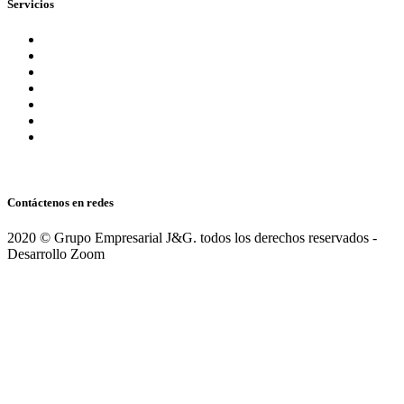
Servicios
Aseguramiento
Consultoria
Servicios Tributarios
Contabilidad Financiera
Normas Internacionales NIIF (IFRS)
Administrativos Nómina
Servicios Legales
Contáctenos en redes
2020 © Grupo Empresarial J&G. todos los derechos reservados -
Desarrollo Zoom