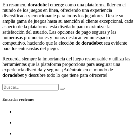
En resumen,
doradobet
emerge como una plataforma líder en el
mundo de los juegos en línea, ofreciendo una experiencia
diversificada y emocionante para todos los jugadores. Desde su
amplia gama de juegos hasta su atención al cliente excepcional, cada
aspecto de la plataforma está diseñado para maximizar la
satisfacción del usuario. Las opciones de pago seguras y las
numerosas promociones y bonos destacan en un espacio
competitivo, haciendo que la elección de
doradobet
sea evidente
para los entusiastas del juego.
Recuerda siempre la importancia del juego responsable y utiliza las
herramientas que la plataforma proporciona para asegurar una
experiencia divertida y segura. ¡Adéntrate en el mundo de
doradobet
y descubre todo lo que tiene para ofrecerte!
Entradas recientes
онлайн 2025 года ключевые критерии качества и
честности.2123
2025 самые перспективные площадки для любителей
азартных игр.2272
The Best Canadian On The Internet Casinos In 2025