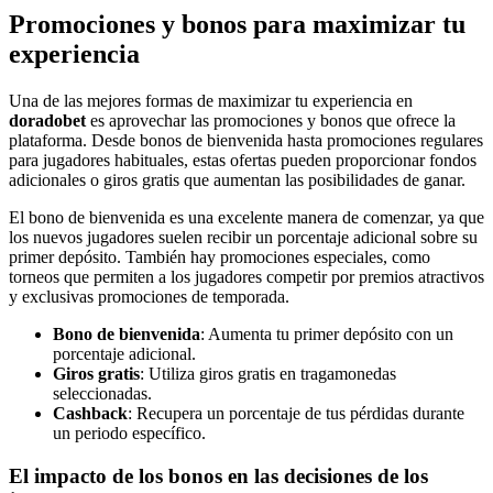
Promociones y bonos para maximizar tu
experiencia
Una de las mejores formas de maximizar tu experiencia en
doradobet
es aprovechar las promociones y bonos que ofrece la
plataforma. Desde bonos de bienvenida hasta promociones regulares
para jugadores habituales, estas ofertas pueden proporcionar fondos
adicionales o giros gratis que aumentan las posibilidades de ganar.
El bono de bienvenida es una excelente manera de comenzar, ya que
los nuevos jugadores suelen recibir un porcentaje adicional sobre su
primer depósito. También hay promociones especiales, como
torneos que permiten a los jugadores competir por premios atractivos
y exclusivas promociones de temporada.
Bono de bienvenida
: Aumenta tu primer depósito con un
porcentaje adicional.
Giros gratis
: Utiliza giros gratis en tragamonedas
seleccionadas.
Cashback
: Recupera un porcentaje de tus pérdidas durante
un periodo específico.
El impacto de los bonos en las decisiones de los