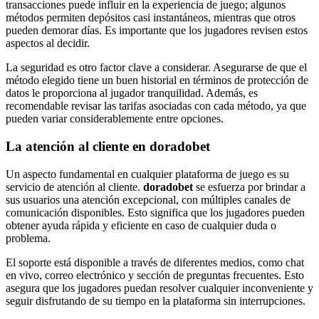
transacciones puede influir en la experiencia de juego; algunos
métodos permiten depósitos casi instantáneos, mientras que otros
pueden demorar días. Es importante que los jugadores revisen estos
aspectos al decidir.
La seguridad es otro factor clave a considerar. Asegurarse de que el
método elegido tiene un buen historial en términos de protección de
datos le proporciona al jugador tranquilidad. Además, es
recomendable revisar las tarifas asociadas con cada método, ya que
pueden variar considerablemente entre opciones.
La atención al cliente en doradobet
Un aspecto fundamental en cualquier plataforma de juego es su
servicio de atención al cliente.
doradobet
se esfuerza por brindar a
sus usuarios una atención excepcional, con múltiples canales de
comunicación disponibles. Esto significa que los jugadores pueden
obtener ayuda rápida y eficiente en caso de cualquier duda o
problema.
El soporte está disponible a través de diferentes medios, como chat
en vivo, correo electrónico y sección de preguntas frecuentes. Esto
asegura que los jugadores puedan resolver cualquier inconveniente y
seguir disfrutando de su tiempo en la plataforma sin interrupciones.