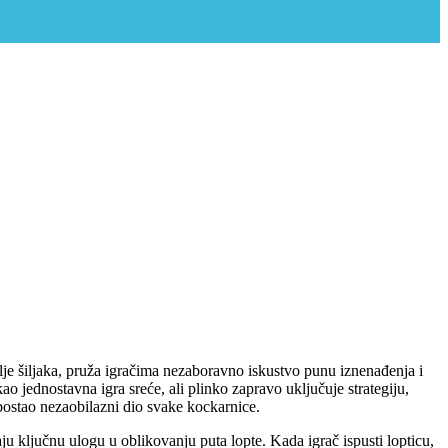
olje šiljaka, pruža igračima nezaboravno iskustvo punu iznenađenja i
o jednostavna igra sreće, ali plinko zapravo uključuje strategiju,
o postao nezaobilazni dio svake kockarnice.
aju ključnu ulogu u oblikovanju puta lopte. Kada igrač ispusti lopticu,