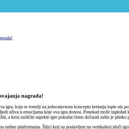
agrada!
osvajanja nagrada!
va igra, koja se temelji na jednostavnom konceptu kretanja lopte niz p
ljudi uživa u emocijama koje ova igra donosi. Ponekad može izgledati ka
žiti, a kroz različite aspekte igre pokušat ćemo dočarati zašto je plink
na online platformama. Šiljci koji su postavljeni na vertikalnoj ploči igr