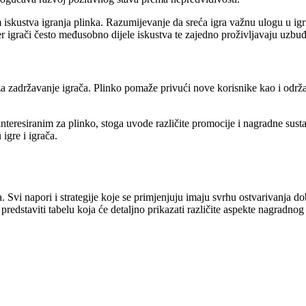
iskustva igranja plinka. Razumijevanje da sreća igra važnu ulogu u igri
 jer igrači često međusobno dijele iskustva te zajedno proživljavaju uzbuđ
o za zadržavanje igrača. Plinko pomaže privući nove korisnike kao i održ
teresiranim za plinko, stoga uvode različite promocije i nagradne susta
igre i igrača.
. Svi napori i strategije koje se primjenjuju imaju svrhu ostvarivanja dob
redstaviti tabelu koja će detaljno prikazati različite aspekte nagradnog