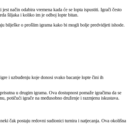
 jest način odabira vremena kada će se lopta ispustiti. Igrači često
da šiljaka i koliko im je odboj lopte bitan.
ju bilješke o prošlim igrama kako bi mogli bolje predvidjeti ishode.
igre i uzbuđenju koje donosi svako bacanje lopte čini ih
u prisutna u drugim igrama. Ova dostupnost pomaže igračima da se
sinu, potičući igrače na međusobno druženje i razmjenu iskustava.
neki čak postaju redovni sudionici turnira i natjecanja. Ova okolišna