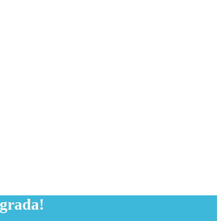
agrada!