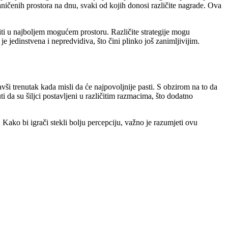
raničenih prostora na dnu, svaki od kojih donosi različite nagrade. Ova
ršiti u najboljem mogućem prostoru. Različite strategije mogu
je jedinstvena i nepredvidiva, što čini plinko još zanimljivijim.
avši trenutak kada misli da će najpovoljnije pasti. S obzirom na to da
 da su šiljci postavljeni u različitim razmacima, što dodatno
. Kako bi igrači stekli bolju percepciju, važno je razumjeti ovu