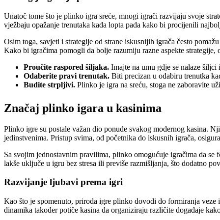
Unatoč tome što je plinko igra sreće, mnogi igrači razvijaju svoje strat
vježbaju opažanje trenutaka kada lopta pada kako bi procijenili najbolj
Osim toga, savjeti i strategije od strane iskusnijih igrača često poma
Kako bi igračima pomogli da bolje razumiju razne aspekte strategije, o
Proučite raspored šiljaka.
Imajte na umu gdje se nalaze šiljci 
Odaberite pravi trenutak.
Biti precizan u odabiru trenutka kad
Budite strpljivi.
Plinko je igra na sreću, stoga ne zaboravite uživ
Značaj plinko igara u kasinima
Plinko igre su postale važan dio ponude svakog modernog kasina. Njiho
jedinstvenima. Pristup svima, od početnika do iskusnih igrača, osigur
Sa svojim jednostavnim pravilima, plinko omogućuje igračima da se fo
lakše uključe u igru bez stresa ili previše razmišljanja, što dodatno 
Razvijanje ljubavi prema igri
Kao što je spomenuto, priroda igre plinko dovodi do formiranja veze iz
dinamika također potiče kasina da organiziraju različite događaje kako