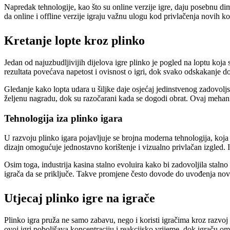
Napredak tehnologije, kao što su online verzije igre, daju posebnu di
da online i offline verzije igraju važnu ulogu kod privlačenja novih ko
Kretanje lopte kroz plinko
Jedan od najuzbudljivijih dijelova igre plinko je pogled na loptu koja
rezultata povećava napetost i ovisnost o igri, dok svako odskakanje d
Gledanje kako lopta udara u šiljke daje osjećaj jedinstvenog zadovoljs
željenu nagradu, dok su razočarani kada se dogodi obrat. Ovaj mehaniz
Tehnologija iza plinko igara
U razvoju plinko igara pojavljuje se brojna moderna tehnologija, koja
dizajn omogućuje jednostavno korištenje i vizualno privlačan izgled. 
Osim toga, industrija kasina stalno evoluira kako bi zadovoljila staln
igrača da se priključe. Takve promjene često dovode do uvođenja novi
Utjecaj plinko igre na igrače
Plinko igra pruža ne samo zabavu, nego i koristi igračima kroz razvoj v
ovoj igri poboljšava koncentraciju i reakcijsko vrijeme, dok igraču 