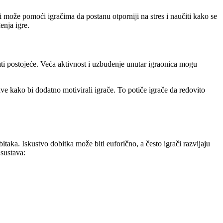
 može pomoći igračima da postanu otporniji na stres i naučiti kako se
enja igre.
ati postojeće. Veća aktivnost i uzbuđenje unutar igraonica mogu
ve kako bi dodatno motivirali igrače. To potiče igrače da redovito
itaka. Iskustvo dobitka može biti euforično, a često igrači razvijaju
 sustava: