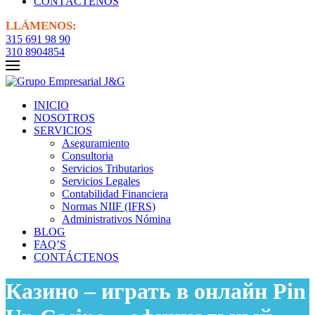
CONTÁCTENOS
LLÁMENOS:
315 691 98 90
310 8904854
INICIO
NOSOTROS
SERVICIOS
Aseguramiento
Consultoria
Servicios Tributarios
Servicios Legales
Contabilidad Financiera
Normas NIIF (IFRS)
Administrativos Nómina
BLOG
FAQ’S
CONTÁCTENOS
Казино – играть в онлайн Pin