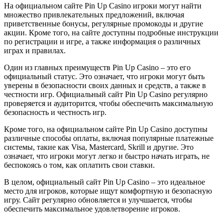
На официальном сайте Pin Up Casino игроки могут найти
множество привлекательных предложений, включая
приветственные бонусы, регулярные промокоды и другие
акции. Кроме того, на сайте доступны подробные инструкции
по регистрации и игре, а также информация о различных
играх и правилах.
Один из главных преимуществ Pin Up Casino – это его
официальный статус. Это означает, что игроки могут быть
уверены в безопасности своих данных и средств, а также в
честности игр. Официальный сайт Pin Up Casino регулярно
проверяется и аудиторится, чтобы обеспечить максимальную
безопасность и честность игр.
Кроме того, на официальном сайте Pin Up Casino доступны
различные способы оплаты, включая популярные платежные
системы, такие как Visa, Mastercard, Skrill и другие. Это
означает, что игроки могут легко и быстро начать играть, не
беспокоясь о том, как оплатить свои ставки.
В целом, официальный сайт Pin Up Casino – это идеальное
место для игроков, которые ищут комфортную и безопасную
игру. Сайт регулярно обновляется и улучшается, чтобы
обеспечить максимальное удовлетворение игроков.