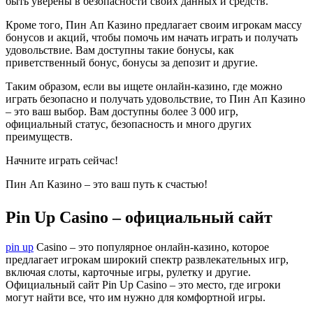
быть уверены в безопасности своих данных и средств.
Кроме того, Пин Ап Казино предлагает своим игрокам массу
бонусов и акций, чтобы помочь им начать играть и получать
удовольствие. Вам доступны такие бонусы, как
приветственный бонус, бонусы за депозит и другие.
Таким образом, если вы ищете онлайн-казино, где можно
играть безопасно и получать удовольствие, то Пин Ап Казино
– это ваш выбор. Вам доступны более 3 000 игр,
официальный статус, безопасность и много других
преимуществ.
Начните играть сейчас!
Пин Ап Казино – это ваш путь к счастью!
Pin Up Casino – официальный сайт
pin up
Casino – это популярное онлайн-казино, которое
предлагает игрокам широкий спектр развлекательных игр,
включая слоты, карточные игры, рулетку и другие.
Официальный сайт Pin Up Casino – это место, где игроки
могут найти все, что им нужно для комфортной игры.