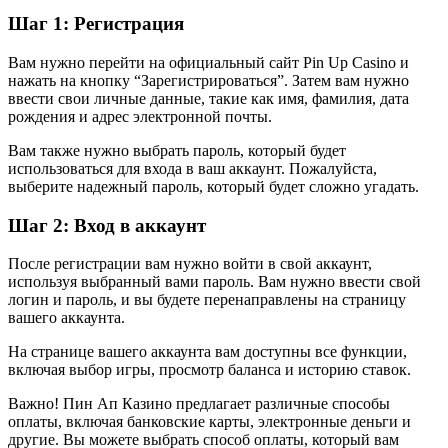
Шаг 1: Регистрация
Вам нужно перейти на официальный сайт Pin Up Casino и
нажать на кнопку “Зарегистрироваться”. Затем вам нужно
ввести свои личные данные, такие как имя, фамилия, дата
рождения и адрес электронной почты.
Вам также нужно выбрать пароль, который будет
использоваться для входа в ваш аккаунт. Пожалуйста,
выберите надежный пароль, который будет сложно угадать.
Шаг 2: Вход в аккаунт
После регистрации вам нужно войти в свой аккаунт,
используя выбранный вами пароль. Вам нужно ввести свой
логин и пароль, и вы будете перенаправлены на страницу
вашего аккаунта.
На странице вашего аккаунта вам доступны все функции,
включая выбор игры, просмотр баланса и историю ставок.
Важно! Пин Ап Казино предлагает различные способы
оплаты, включая банковские карты, электронные деньги и
другие. Вы можете выбрать способ оплаты, который вам