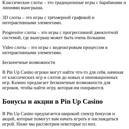
Классические слоты – это традиционные игры с барабанами и
линиями выигрыша.
3D слоты – это игры с трёхмерной графикой и
интерактивными элементами.
Progressive слоты – это игры с прогрессивной джекпотной
системой, где выигрыш может быть очень большим.
Video слоты – это игры с видеоигровым процессом и
интерактивными элементами.
Бесконечные возможности
В Pin Up Casino игроки могут найти что-то для себя, начиная
от классических игр и слотов до новых и инновационных
игр. Казино предлагает бесконечные возможности для
игроков, чтобы найти игру, которая им понравится.
Бонусы и акции в Pin Up Casino
В Pin Up Casino предлагается широкий спектр бонусов и
акций, которые помогут вам начать играть и наслаждаться
игрой. Ниже мы рассмотрим некоторые из них.