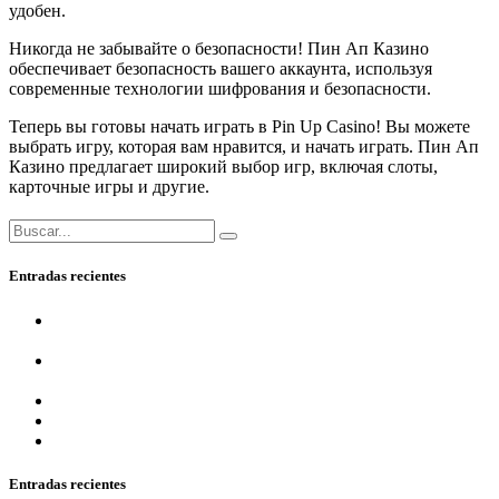
удобен.
Никогда не забывайте о безопасности! Пин Ап Казино
обеспечивает безопасность вашего аккаунта, используя
современные технологии шифрования и безопасности.
Теперь вы готовы начать играть в Pin Up Casino! Вы можете
выбрать игру, которая вам нравится, и начать играть. Пин Ап
Казино предлагает широкий выбор игр, включая слоты,
карточные игры и другие.
Entradas recientes
онлайн 2025 года ключевые критерии качества и
честности.2123
2025 самые перспективные площадки для любителей
азартных игр.2272
The Best Canadian On The Internet Casinos In 2025
1Win Azerbaycan bukmeker Rsmi Veb Sayt.1328
Casino Kampagner Læs Anmeldelser Af De Bedste Casinoer
Entradas recientes