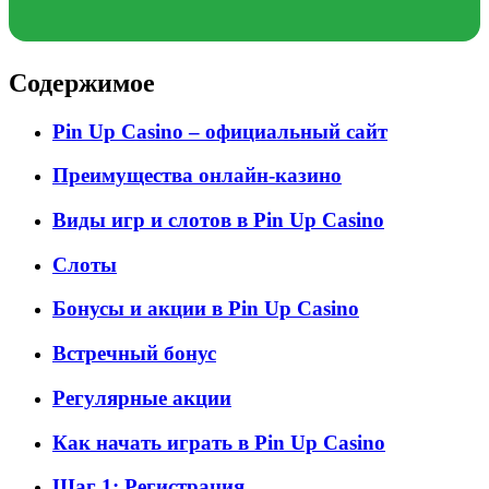
Содержимое
Pin Up Casino – официальный сайт
Преимущества онлайн-казино
Виды игр и слотов в Pin Up Casino
Слоты
Бонусы и акции в Pin Up Casino
Встречный бонус
Регулярные акции
Как начать играть в Pin Up Casino
Шаг 1: Регистрация