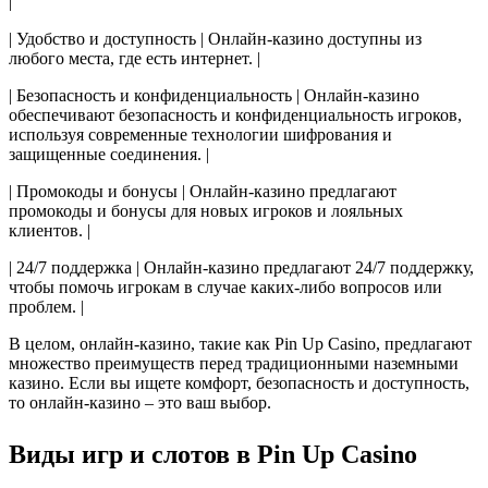
|
| Удобство и доступность | Онлайн-казино доступны из
любого места, где есть интернет. |
| Безопасность и конфиденциальность | Онлайн-казино
обеспечивают безопасность и конфиденциальность игроков,
используя современные технологии шифрования и
защищенные соединения. |
| Промокоды и бонусы | Онлайн-казино предлагают
промокоды и бонусы для новых игроков и лояльных
клиентов. |
| 24/7 поддержка | Онлайн-казино предлагают 24/7 поддержку,
чтобы помочь игрокам в случае каких-либо вопросов или
проблем. |
В целом, онлайн-казино, такие как Pin Up Casino, предлагают
множество преимуществ перед традиционными наземными
казино. Если вы ищете комфорт, безопасность и доступность,
то онлайн-казино – это ваш выбор.
Виды игр и слотов в Pin Up Casino