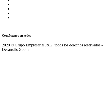
Contabilidad Financiera
Normas Internacionales NIIF (IFRS)
Administrativos Nómina
Servicios Legales
Contáctenos en redes
2020 © Grupo Empresarial J&G. todos los derechos reservados -
Desarrollo Zoom